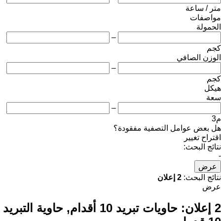
متر / ساعة
مواصفات
الحمولة
–
كجم
الوزن الصافي
–
كجم
هيكل
سعة
–
م3
هل بعض عوامل التصفية مفقودة؟
اقتراح تغيير
نتائج البحث:
-
عرض
نتائج البحث:
2 إعلان
عرض
2 إعلان:
حاويات تبريد 10 أقدام, حاوية التبريد