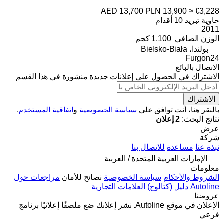
AED 13,700
PLN 13,900
≈ €3,228
حاوية تبريد 10 أقدام
2011
الوزن الصافي
1,100 كجم
بولندا، Bielsko-Biała
Furgon24
الاتصال بالبائع
الاشتراك في الحصول على إعلانات جديدة منشورة في هذا القسم
الاشتراك
بالنقر هنا، أنت توافق على
سياسة الخصوصية
و
اتفاقية المستخدم
.
نتائج البحث:
2 إعلان
عرض
شركة
نبذة عنا
مساعدة
للاتصال بنا
الإمارات العربية المتحدة / العربية
معلومات
الشروط والأحكام
سياسة الخصوصية
نصائح للأمان
مراجعات حول
Autoline
دليل (كتالوج) العلامات التجارية
عروضنا
الإعلان في موقع Autoline.
نشر إعلانك
ضع ملصقًا إعلانيًا
برنامج
فرعي