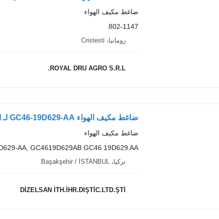
ضاغط مكيف الهواء
802-1147
رومانيا، Cristesti
ROYAL DRU AGRO S.R.L.
ضاغط مكيف الهواء GC46-19D629-AA لـ الشاحنات Ford F-MAX 4142 1842
ضاغط مكيف الهواء
D629-AA, GC4619D629AB GC46 19D629 AA
تركيا، Başakşehir / İSTANBUL
DİZELSAN İTH.İHR.DIŞTİC.LTD.ŞTİ