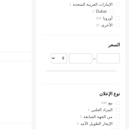
الإمارات العربية المتحدة
Vito
Dubai
أوروبا
الأخرى
رومانيا
إسبانيا
أوكرانيا
بولندا
السعر
إستونيا
ليتوانيا
–
البرتغال
هولندا
ألمانيا
عرض الكل
نوع الإعلان
بيع
المزاد العلني
من الجهة الصانعة
الإيجار الطويل الأمد