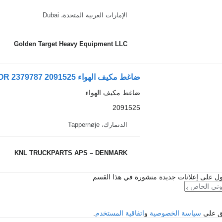
الإمارات العربية المتحدة، Dubai
Golden Target Heavy Equipment LLC
ضاغط مكيف الهواء Scania AC ELECTRIC COMPRESSOR 2379787 2091525 لـ الشاحنات
ضاغط مكيف الهواء
2091525
الدنمارك، Tappernøje
KNL TRUCKPARTS APS – DENMARK
ل على إعلانات جديدة منشورة في هذا القسم
فق على
سياسة الخصوصية
و
اتفاقية المستخدم
.