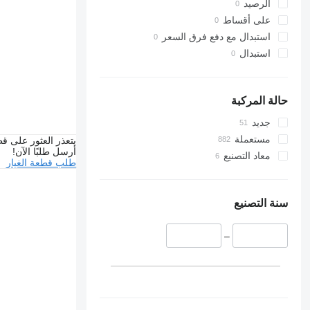
الرصيد
على أقساط
استبدال مع دفع فرق السعر
استبدال
حالة المركبة
جديد
مستعملة
يتعذر العثور على قط
أرسل طلبًا الآن!
معاد التصنيع
طلب قطعة الغيار
سنة التصنيع
–