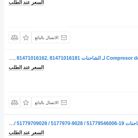
السعر عند الطلب
الاتصال بالبائع
ضاغط مكيف الهواء Compresor de Aer pentru Camion لـ الشاحنات MAN – Coduri: 51541007069, 51541007234, 81471016137, 81471016162, 81471016181
السعر عند الطلب
الاتصال بالبائع
ضاغط مكيف الهواء Compresor AC لـ الشاحنات MAN 51779707028 / 5177970-7028 / 8161906-6012 / 81619066012 / 51779709028 / 5177970-9028 / 51779546006-19
السعر عند الطلب