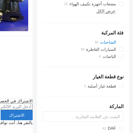
مشعات أجهزة تكييف الهواء
عرض الكل
فئة المركبة
الشاحنات
السيارات القاطرة
الباصات
نوع قطعة الغيار
قطعة غيار أصلية
الاشتراك في الحصو
الماركة
الاشتراك
بالنقر هنا، أنت توا
C-series
2-Series
DAF