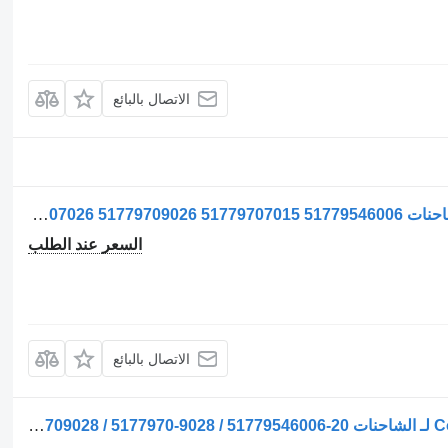
الاتصال بالبائع
ضاغط مكيف الهواء Compresor AC لـ الشاحنات MAN 51779707026 51779709026 51779707015 51779546006 51779707026 51779709026 51779707015 51779546006
السعر عند الطلب
الاتصال بالبائع
ضاغط مكيف الهواء Compresor AC pentru لـ الشاحنات MAN – Model 51779707028 / 5177970-7028 / 8161906-6012 / 81619066012 / 51779709028 / 5177970-9028 / 51779546006-20