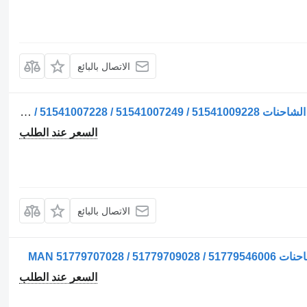
الاتصال بالبائع
ضاغط مكيف الهواء Compresor de aer لـ الشاحنات MAN 51541007115 / 51541007197 / 51541007228 / 51541007249 / 51541009228
السعر عند الطلب
الاتصال بالبائع
السعر عند الطلب