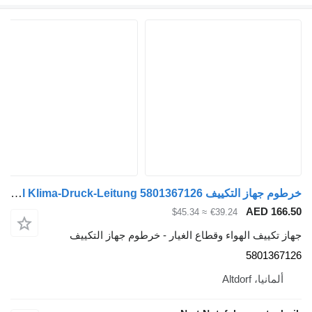
خرطوم جهاز التكييف IVECO Original Klima-Druck-Leitung 5801367126 لـ الشاحنات IVECO Daily
AED 166.50
≈ $45.34
€39.24
جهاز تكييف الهواء وقطاع الغيار - خرطوم جهاز التكييف
5801367126
ألمانيا، Altdorf