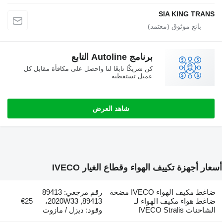
SIA KING TRANS
برنامج Autoline التابع
كن شريكًا تابعًا لنا واحصل على مكافأة مقابل كل
عميل تستقطبه
شاهد العرض
أسعار أجهزة تكييف الهواء وقطاع الغيار IVECO
ضاغط مكيف الهواء IVECO مضخة
رقم مرجعي: 89413
ضاغط هواء مكيف الهواء لـ
89413, 2020W33،
€25
الشاحنات IVECO Stralis
وقود: ديزل / مازوت