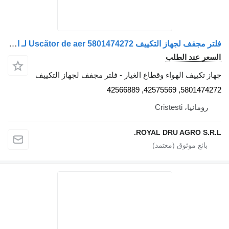
فلتر مجفف لجهاز التكييف Uscător de aer 5801474272 لـ الشاحنات IVECO 5801474272 42575569 42566889
السعر عند الطلب
جهاز تكييف الهواء وقطاع الغيار - فلتر مجفف لجهاز التكييف
5801474272, 42575569, 42566889
رومانيا، Cristesti
ROYAL DRU AGRO S.R.L.