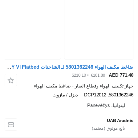
ضاغط مكيف الهواء 5801362246 لـ الشاحنات IVECO DAILY VI Flatbed
AED 771.40
≈ $210.10
€181.80
جهاز تكييف الهواء وقطاع الغيار - ضاغط مكيف الهواء
5801362246, DCP12012
ديزل / مازوت
ليتوانيا، Panevėžys
UAB Aradnis