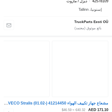
42578109
ديزل / مازوت
إستونيا، Tallinn
TruckParts Eesti OÜ
مشعاع جهاز تكييف الهواء IVECO Stralis (01.02-) 41214450 لـ السيارات القاطرة IVECO Stralis, Trakker (2002-)
AED 171.10
≈ $46.59
€40.32