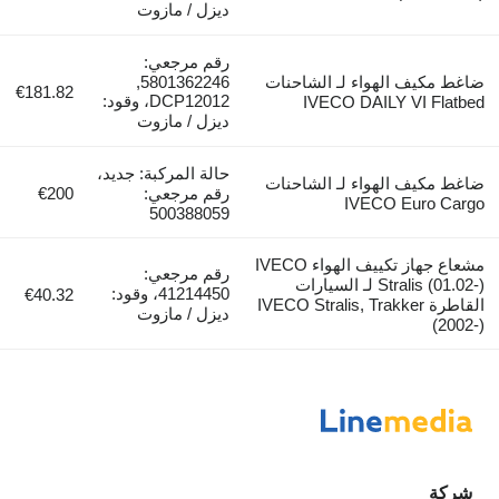
ديزل / مازوت
رقم مرجعي:
ضاغط مكيف الهواء لـ الشاحنات
5801362246,
€181.82
DCP12012، وقود:
IVECO DAILY VI Flatbed
ديزل / مازوت
حالة المركبة: جديد،
ضاغط مكيف الهواء لـ الشاحنات
رقم مرجعي:
€200
IVECO Euro Cargo
500388059
مشعاع جهاز تكييف الهواء IVECO
رقم مرجعي:
Stralis (01.02-) لـ السيارات
41214450، وقود:
€40.32
القاطرة IVECO Stralis, Trakker
ديزل / مازوت
(2002-)
شركة