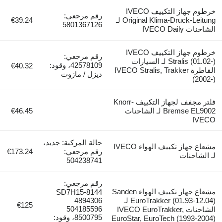
خرطوم جهاز التكييف IVECO
رقم مرجعي:
Original Klima-Druck-Leitung لـ
€39.24
5801367126
الشاحنات IVECO Daily
خرطوم جهاز التكييف IVECO
رقم مرجعي:
Stralis (01.02-) لـ السيارات
42578109، وقود:
€40.32
القاطرة IVECO Stralis, Trakker
ديزل / مازوت
(2002-)
فلتر مجفف لجهاز التكييف Knorr-
Bremse EL9002 لـ الشاحنات
€46.45
IVECO
حالة المركبة: جديد،
مشعاع جهاز تكييف الهواء IVECO
رقم مرجعي:
€173.24
لـ الشاحنات
504238741
رقم مرجعي:
مشعاع جهاز تكييف الهواء Sanden
SD7H15-8144
EuroTrakker (01.93-12.04) لـ
4894306
€125
504185596
الشاحنات IVECO EuroTrakker,
8500795، وقود:
EuroStar, EuroTech (1993-2004)