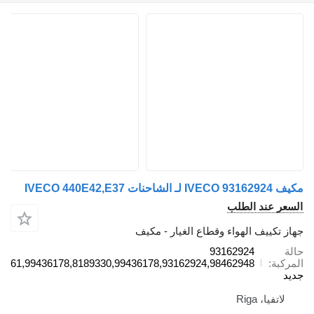
مكيف IVECO 93162924 لـ الشاحنات IVECO 440E42,E37
السعر عند الطلب
جهاز تكييف الهواء وقطاع الغيار - مكيف
حالة
93162924
المركبة
93162924,98462948,SD7H15,4040588961,99436178,8189330,99436178
جديد
لاتفيا، Riga