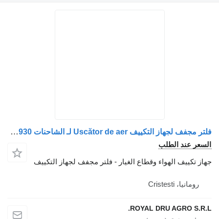
فلتر مجفف لجهاز التكييف Uscător de aer لـ الشاحنات IVECO 5801335174/500061144/41285088/5801414930
السعر عند الطلب
جهاز تكييف الهواء وقطاع الغيار - فلتر مجفف لجهاز التكييف
رومانيا، Cristesti
ROYAL DRU AGRO S.R.L.