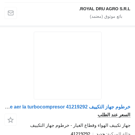
ROYAL DRU AGRO S.R.L.
خرطوم جهاز التكييف Conductă de admisie aer de la filtrul de aer la turbocompresor 41219292 لـ الشاحنات IVECO
السعر عند الطلب
جهاز تكييف الهواء وقطاع الغيار - خرطوم جهاز التكييف
حالة المركبة
جديد
41219292