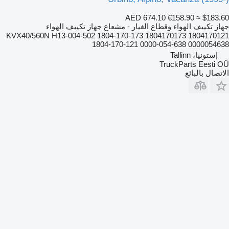
AED 674.10
€158.90
≈ $183.60
جهاز تكييف الهواء وقطاع الغيار - مشعاع جهاز تكييف الهواء
KVX40/560N H13-004-502 1804-170-173 1804170173 1804170121
1804-170-121 0000-054-638 0000054638
إستونيا، Tallinn
TruckParts Eesti OÜ
الاتصال بالبائع