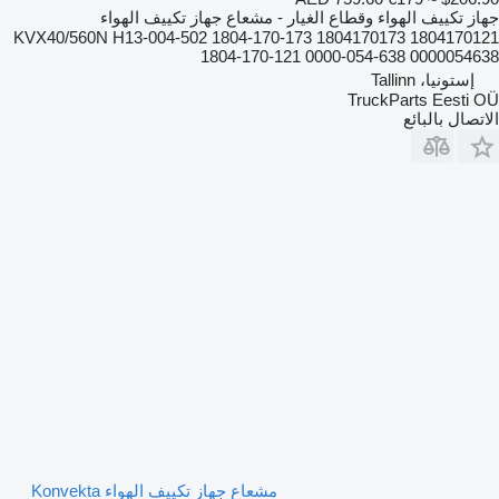
جهاز تكييف الهواء وقطاع الغيار - مشعاع جهاز تكييف الهواء
KVX40/560N H13-004-502 1804-170-173 1804170173 1804170121
1804-170-121 0000-054-638 0000054638
إستونيا، Tallinn
TruckParts Eesti OÜ
الاتصال بالبائع
مشعاع جهاز تكييف الهواء Konvekta