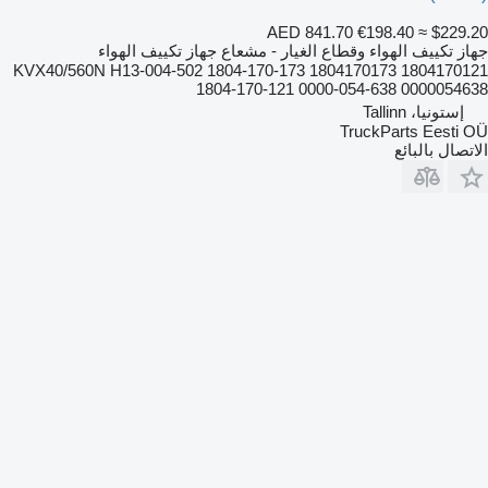
AED 841.70
€198.40
≈ $229.20
جهاز تكييف الهواء وقطاع الغيار - مشعاع جهاز تكييف الهواء
KVX40/560N H13-004-502 1804-170-173 1804170173 1804170121
1804-170-121 0000-054-638 0000054638
إستونيا، Tallinn
TruckParts Eesti OÜ
الاتصال بالبائع