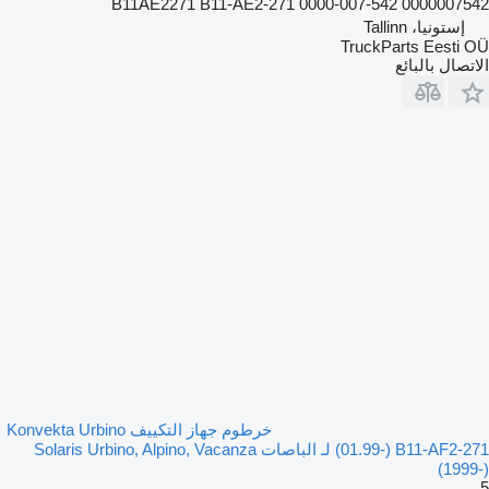
B11AE2271 B11-AE2-271 0000-007-542 0000007542
إستونيا، Tallinn
TruckParts Eesti OÜ
الاتصال بالبائع
خرطوم جهاز التكييف Konvekta Urbino
(01.99-) B11-AF2-271 لـ الباصات Solaris Urbino, Alpino, Vacanza
(1999-)
5