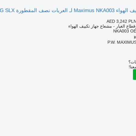
ت نصف المقطورة THERMO KING SLX
AED 3,242
PLN
قطاع الغيار - مشعاع جهاز تكييف الهواء
NKA003 OE
P.W. MAXIMUS
بات؟
عنا!