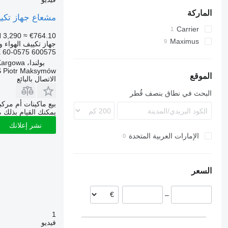
الماركة
مشعاع جهاز تكييف الهواء Maximus NKA003 لـ العربا
Carrier
 3,290
≈ €764.10
Maximus
جهاز تكييف الهواء و
 60-0575 600575
بولندا، Kargowa
 Piotr Maksymów
الموقع
الاتصال بالبائع
البحث في نطاق بنصف قُطر
بيع ماكينات أم مرك
يمكنك القيام بذلك م
نشر إعلانك
الإمارات العربية المتحدة
السعر
–
1
فيديو