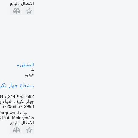
الاتصال بالبائع
المقطورة
4
فيديو
مشعاع جهاز تكييف الهواء aximus NKA016 OE
N 7,244
≈ €1,682
جهاز تكييف الهواء و
 672968 67-2968
بولندا، Kargowa
 Piotr Maksymów
الاتصال بالبائع