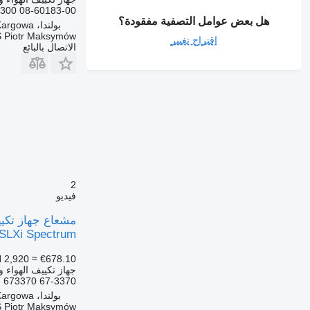
300 08-60183-00
هل بعض عوامل التصفية مفقودة؟
بولندا، Kargowa
 Piotr Maksymów
اقتراح تغيير
الاتصال بالبائع
2
فيديو
 SLXi Spectrum
 2,920
≈ €678.10
جهاز تكييف الهواء و
 673370 67-3370
بولندا، Kargowa
 Piotr Maksymów