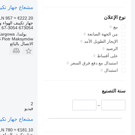
مشعاع جهاز تكييف الهواء Maximus NKA006 لـ العربات 
نوع الإعلان
LN 957
≈ €222.20
جهاز تكييف الهواء و
بيع
 67-3054 673054
بولندا، Kargowa
من الجهة الصانعة
 Piotr Maksymów
الإيجار الطويل الأمد
الاتصال بالبائع
الرصيد
على أقساط
استبدال مع دفع فرق السعر
استبدال
سنة التصنيع
2
–
فيديو
مشعاع جهاز تكييف الهواء Maximus NKA011 لـ العربات نصف الم
LN 780
≈ €181.10
جهاز تكييف الهواء و