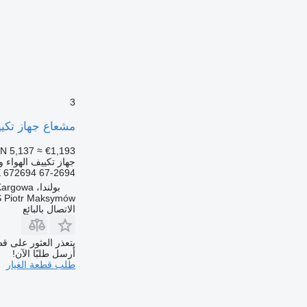
3
مشعاع جهاز تكييف الهواء Maximus NKA022
N 5,137
≈ €1,193
جهاز تكييف الهواء و
 672694 67-2694
بولندا، Kargowa
 Piotr Maksymów
الاتصال بالبائع
يتعذر العثور على قط
أرسل طلبًا الآن!
طلب قطعة الغيار