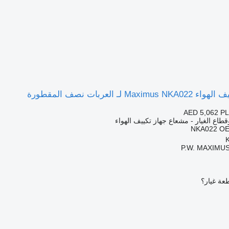
 لـ العربات نصف المقطورة
AED 5,062
PL
قطاع الغيار - مشعاع جهاز تكييف الهواء
NKA022 OE
P.W. MAXIMUS
عة غيار؟