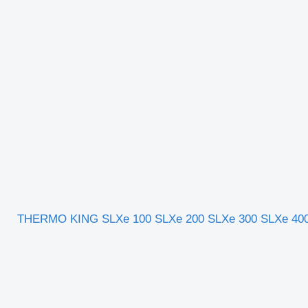
كييف الهواء Maximus NKA010 لـ العربات نصف المقطورة THERMO KING SLXe 100 SLXe 200 SLXe 300 SLXe 400 SLXe