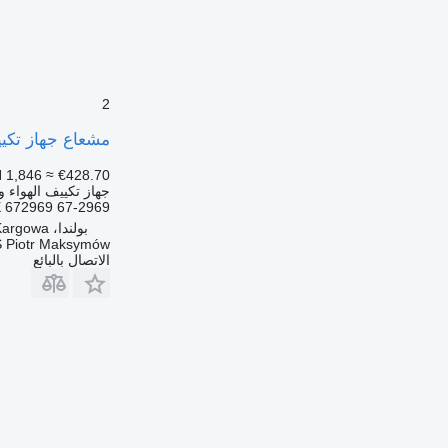
2
مشعاع جهاز تكييف الهواء Maximus NKA014
 1,846
≈ €428.70
جهاز تكييف الهواء و
 672969 67-2969
بولندا، Kargowa
 Piotr Maksymów
الاتصال بالبائع