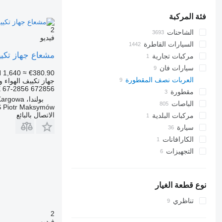
فئة المركبة
2
الشاحنات
فيديو
السيارات القاطرة
مشعاع جهاز تكييف الهواء Maximus NKA004
مركبات تجارية
سيارات فان
 1,640
≈ €380.90
العربات نصف المقطورة
جهاز تكييف الهواء و
 67-2856 672856
مقطورة
بولندا، Kargowa
الباصات
 Piotr Maksymów
الاتصال بالبائع
مركبات البلدية
سيارة
سيارة بلدية
الكارافانات
شاحنات جمع ونقل النفايات
التجهيزات
التجهيزات للشاحنات
وحدات التبريد
نوع قطعة الغيار
تناظري
2
فيديو