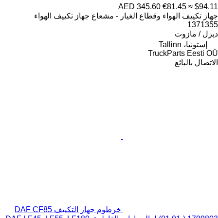
AED 345.60
€81.45
≈ $94.11
جهاز تكييف الهواء وقطاع الغيار - مشعاع جهاز تكييف الهواء
1371355
ديزل / مازوت
إستونيا، Tallinn
TruckParts Eesti OÜ
الاتصال بالبائع
خرطوم جهاز التكييف DAF CF85