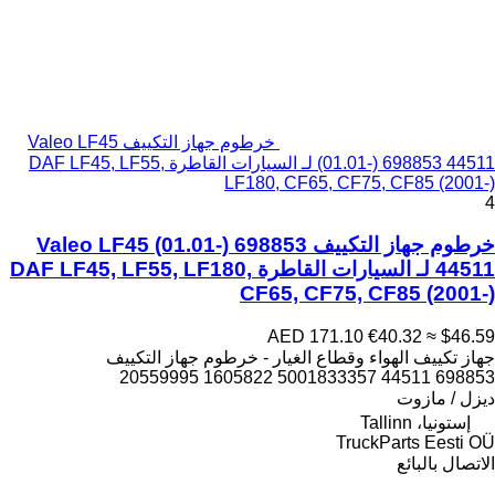
خرطوم جهاز التكييف Valeo LF45
(01.01-) 698853 44511 لـ السيارات القاطرة DAF LF45, LF55,
LF180, CF65, CF75, CF85 (2001-)
4
خرطوم جهاز التكييف Valeo LF45 (01.01-) 698853
44511 لـ السيارات القاطرة DAF LF45, LF55, LF180,
CF65, CF75, CF85 (2001-)
AED 171.10
€40.32
≈ $46.59
جهاز تكييف الهواء وقطاع الغيار - خرطوم جهاز التكييف
698853 44511 5001833357 1605822 20559995
ديزل / مازوت
إستونيا، Tallinn
TruckParts Eesti OÜ
الاتصال بالبائع