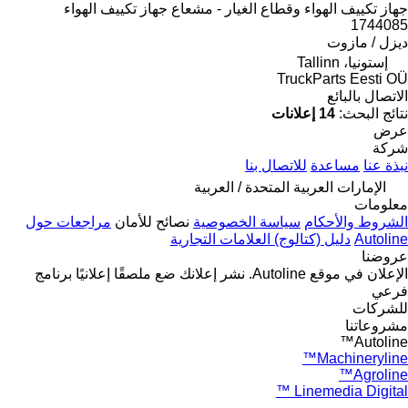
جهاز تكييف الهواء وقطاع الغيار - مشعاع جهاز تكييف الهواء
1744085
ديزل / مازوت
إستونيا، Tallinn
TruckParts Eesti OÜ
الاتصال بالبائع
نتائج البحث:
14 إعلانات
عرض
شركة
نبذة عنا
مساعدة
للاتصال بنا
الإمارات العربية المتحدة / العربية
معلومات
الشروط والأحكام
سياسة الخصوصية
نصائح للأمان
مراجعات حول
Autoline
دليل (كتالوج) العلامات التجارية
عروضنا
الإعلان في موقع Autoline.
نشر إعلانك
ضع ملصقًا إعلانيًا
برنامج
فرعي
للشركات
مشروعاتنا
Autoline™
Machineryline™
Agroline™
Linemedia Digital ™