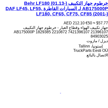
خرطوم جهاز التكييف Behr LF180 (01.13-)
AB175000P لـ السيارات القاطرة DAF LF45, LF55,
LF180, CF65, CF75, CF85 (2001-)
AED 212.10
€50
≈ $57.77
جهاز تكييف الهواء وقطاع الغيار - خرطوم جهاز التكييف
AB175000P 1829385 2210872 7421396107 21396107
84903025
ديزل / مازوت
إستونيا، Tallinn
TruckParts Eesti OÜ
الاتصال بالبائع