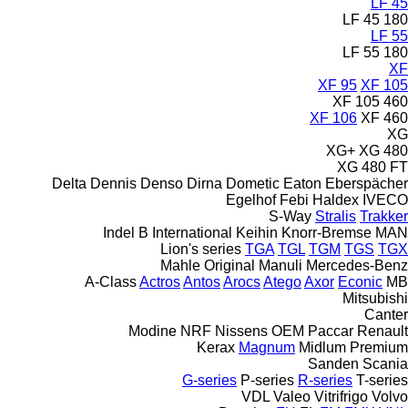
LF 45
LF 45 180
LF 55
LF 55 180
XF
XF 95
XF 105
XF 105 460
XF 106
XF 460
XG
XG+
XG 480
XG 480 FT
Delta
Dennis
Denso
Dirna
Dometic
Eaton
Eberspächer
Egelhof
Febi
Haldex
IVECO
S-Way
Stralis
Trakker
Indel B
International
Keihin
Knorr-Bremse
MAN
Lion's series
TGA
TGL
TGM
TGS
TGX
Mahle Original
Manuli
Mercedes-Benz
A-Class
Actros
Antos
Arocs
Atego
Axor
Econic
MB
Mitsubishi
Canter
Modine
NRF
Nissens
OEM
Paccar
Renault
Kerax
Magnum
Midlum
Premium
Sanden
Scania
G-series
P-series
R-series
T-series
VDL
Valeo
Vitrifrigo
Volvo