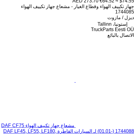
AED 273.70
€64.52
≈ $74.55
جهاز تكييف الهواء وقطاع الغيار - مشعاع جهاز تكييف الهواء
1744085
ديزل / مازوت
إستونيا، Tallinn
TruckParts Eesti OÜ
الاتصال بالبائع
مشعاع جهاز تكييف الهواء DAF CF75
(01.01-) 1744088 لـ السيارات القاطرة DAF LF45, LF55, LF180,