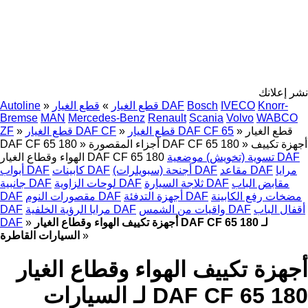
نشر إعلانك
Knorr-
IVECO
Bosch
قطع الغيار DAF
قطع الغيار
»
»
Autoline
Bremse
MAN
Mercedes-Benz
Renault
Scania
Volvo
WABCO
قطع الغيار
»
قطع الغيار DAF CF 65
»
قطع الغيار DAF CF
»
ZF
أجهزة تكييف
»
أجزاء المقصورة DAF CF 65 180
»
DAF CF 65 180
تسوية (تخويش) موضعية DAF
الهواء وقطاع الغيار DAF CF 65 180
مرايا
مقاعد DAF
أجنحة (سبويلرات) DAF
كابينات DAF
أبواب DAF
مقابض الباب
ثلاجة السيارة DAF
لوحات الزاوية DAF
جانبية DAF
مضخات رفع الكابينة
أجهزة التدفئة DAF
مقصورات النوم DAF
DAF
أقفال الباب
واقيات من الشمس DAF
مرايا الرؤية الخلفية DAF
DAF
أجهزة تكييف الهواء وقطاع الغيار DAF CF 65 180 لـ
»
DAF
»
السيارات القاطرة
أجهزة تكييف الهواء وقطاع الغيار
DAF CF 65 180 لـ السيارات