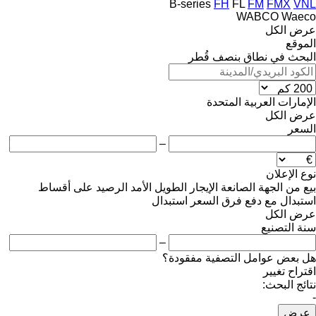
B-series
FH
FL
FM
FMX
VNL
WABCO
Waeco
عرض الكل
الموقع
البحث في نطاق بنصف قُطر
الإمارات العربية المتحدة
عرض الكل
السعر
–
نوع الإعلان
بيع
من الجهة الصانعة
الإيجار الطويل الأمد
الرصيد
على أقساط
استبدال مع دفع فرق السعر
استبدال
عرض الكل
سنة التصنيع
–
هل بعض عوامل التصفية مفقودة؟
اقتراح تغيير
نتائج البحث:
-
عرض