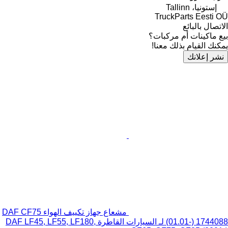
إستونيا، Tallinn
TruckParts Eesti OÜ
الاتصال بالبائع
بيع ماكينات أم مركبات؟
يمكنك القيام بذلك معنا!
نشر إعلانك
مشعاع جهاز تكييف الهواء DAF CF75
(01.01-) 1744088 لـ السيارات القاطرة DAF LF45, LF55, LF180,