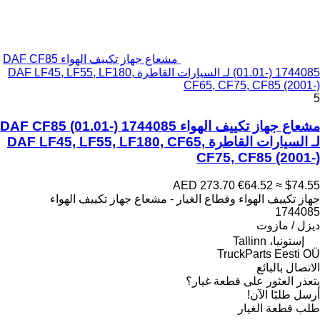
مشعاع جهاز تكييف الهواء DAF CF85
(01.01-) 1744085 لـ السيارات القاطرة DAF LF45, LF55, LF180,
CF65, CF75, CF85 (2001-)
5
مشعاع جهاز تكييف الهواء DAF CF85 (01.01-) 1744085
لـ السيارات القاطرة DAF LF45, LF55, LF180, CF65,
CF75, CF85 (2001-)
AED 273.70
€64.52
≈ $74.55
جهاز تكييف الهواء وقطاع الغيار - مشعاع جهاز تكييف الهواء
1744085
ديزل / مازوت
إستونيا، Tallinn
TruckParts Eesti OÜ
الاتصال بالبائع
يتعذر العثور على قطعة غيار؟
أرسل طلبًا الآن!
طلب قطعة الغيار