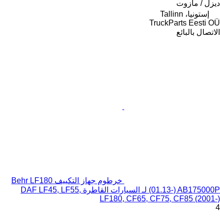
ديزل / مازوت
إستونيا، Tallinn
TruckParts Eesti OÜ
الاتصال بالبائع
خرطوم جهاز التكييف Behr LF180
(01.13-) AB175000P لـ السيارات القاطرة DAF LF45, LF55,
LF180, CF65, CF75, CF85 (2001-)
4