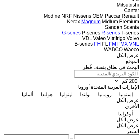
Mitsubishi
Canter
Modine
NRF
Nissens
OEM
Paccar
Renault
Kerax
Magnum
Midlum
Premium
Sanden
Scania
G-series
P-series
R-series
T-series
VDL
Valeo
Vitrifrigo
Volvo
B-series
FH
FL
FM
FMX
VNL
WABCO
Waeco
عرض الكل
الموقع
البحث في نطاق بنصف قُطر
الإمارات العربية المتحدة
أوروبا
إستونيا
رومانيا
بولندا
ليتوانيا
هولندا
ألمانيا
عرض الكل
الأخرى
أوكرانيا
عرض الكل
عرض الكل
السعر
–