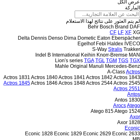
عرض الكل
الماركة
لم يتم العثور على نتائج لهذا الاستعلام
Behr
Bosch
Brand
DAF
CF
LF
XF
XG
Delta
Dennis
Denso
Dirna
Dometic
Eaton
Eberspächer
Egelhof
Febi
Haldex
IVECO
S-Way
Stralis
Trakker
Indel B
International
Keihin
Knorr-Bremse
MAN
Lion's series
TGA
TGL
TGM
TGS
TGX
Mahle Original
Manuli
Mercedes-Benz
A-Class
Actros
Actros 1831
Actros 1840
Actros 1841
Actros 1842
Actros 1843
Actros 1845
Actros 1846
Actros 1848
Actros 2544
Actros 2545
Actros 2551
Antos
Antos 1830
Arocs
Atego
Atego 815
Atego 1524
Axor
Axor 1828
Econic
Econic 1828
Econic 1829
Econic 2629
Econic 2633
MB