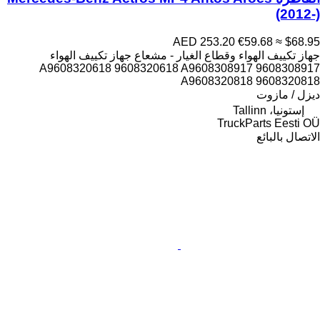
(2012-)
AED 253.20
€59.68
≈ $68.95
جهاز تكييف الهواء وقطاع الغيار - مشعاع جهاز تكييف الهواء
A9608320618 9608320618 A9608308917 9608308917
A9608320818 9608320818
ديزل / مازوت
إستونيا، Tallinn
TruckParts Eesti OÜ
الاتصال بالبائع