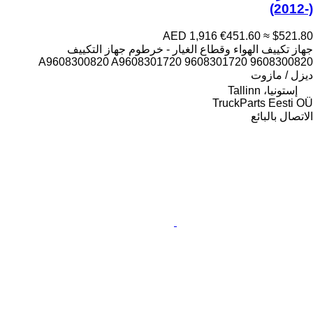
(2012-)
AED 1,916
€451.60
≈ $521.80
جهاز تكييف الهواء وقطاع الغيار - خرطوم جهاز التكييف
9608300820 9608301720 A9608300820 A9608301720
ديزل / مازوت
إستونيا، Tallinn
TruckParts Eesti OÜ
الاتصال بالبائع