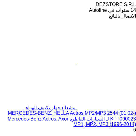
DEZSTORE S.R.L.
14
سنوات في Autoline
الاتصال بالبائع
مشعاع جهاز تكييف الهواء
MERCEDES-BENZ, HELLA Actros MP2/MP3 2544 (01.02-)
KTT090023 لـ السيارات القاطرة Mercedes-Benz Actros, Axor
MP1, MP2, MP3 (1996-2014)
6