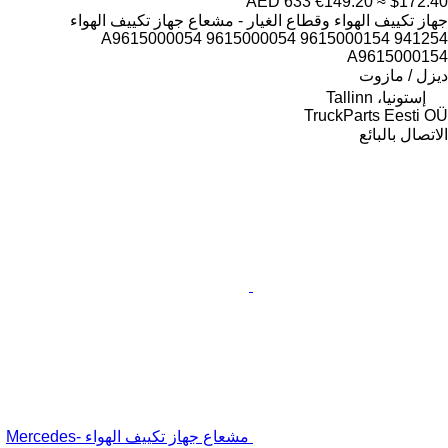
AED 633
€149.20
≈ $172.40
جهاز تكييف الهواء وقطاع الغيار - مشعاع جهاز تكييف الهواء
941254 A9615000054 9615000054 9615000154
A9615000154
ديزل / مازوت
إستونيا، Tallinn
TruckParts Eesti OÜ
الاتصال بالبائع
مشعاع جهاز تكييف الهواء Mercedes-