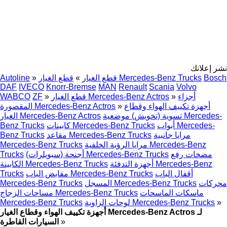
نشر إعلانك
Bosch
قطع الغيار Mercedes-Benz Trucks
قطع الغيار
»
»
Autoline
DAF
IVECO
Knorr-Bremse
MAN
Renault
Scania
Volvo
أجزاء
»
قطع الغيار Mercedes-Benz Actros
»
ZF
WABCO
أجهزة تكييف الهواء وقطاع
»
المقصورة Mercedes-Benz Actros
تسوية (تخويش) موضعية Mercedes-
الغيار Mercedes-Benz Actros
أبواب Mercedes-
كابينات Mercedes-Benz Trucks
Benz Trucks
مرايا جانبية
مقاعد Mercedes-Benz Trucks
Benz Trucks
مرايا الرؤية الخلفية Mercedes-Benz
Mercedes-Benz Trucks
مضخات رفع
أجنحة (سبويلرات) Mercedes-Benz Trucks
Trucks
أجهزة التدفئة Mercedes-Benz
الكابينة Mercedes-Benz Trucks
أقفال الباب
مقابض الباب Mercedes-Benz Trucks
Trucks
محركات
المسجل Mercedes-Benz Trucks
Mercedes-Benz Trucks
ماسكات الماسحات
مساحات الزجاج Mercedes-Benz Trucks
»
لوحات الزاوية Mercedes-Benz Trucks
Mercedes-Benz Trucks
أجهزة تكييف الهواء وقطاع الغيار Mercedes-Benz Actros لـ
»
السيارات القاطرة