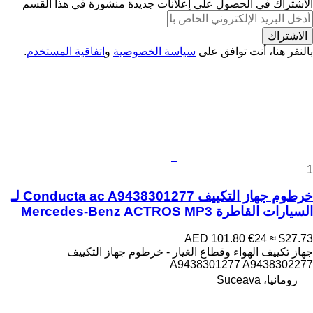
الاشتراك في الحصول على إعلانات جديدة منشورة في هذا القسم
الاشتراك
بالنقر هنا، أنت توافق على
سياسة الخصوصية
و
اتفاقية المستخدم
.
1
خرطوم جهاز التكييف Conducta ac A9438301277 لـ
السيارات القاطرة Mercedes-Benz ACTROS MP3
AED 101.80
€24
≈ $27.73
جهاز تكييف الهواء وقطاع الغيار - خرطوم جهاز التكييف
A9438301277 A9438302277
رومانيا، Suceava