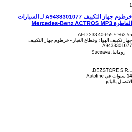
1
خرطوم جهاز التكييف A9438301077 لـ السيارات
القاطرة Mercedes-Benz ACTROS MP3
AED 233.40
€55
≈ $63.55
جهاز تكييف الهواء وقطاع الغيار - خرطوم جهاز التكييف
A9438301077
رومانيا، Suceava
DEZSTORE S.R.L.
14
سنوات في Autoline
الاتصال بالبائع