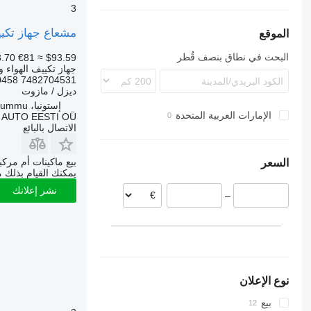
3
Transporter
FE 280
Premium
Trakker
Axor
FH
مشعاع جهاز تكييف الهواء Volvo FH12 2-seeria (01.02-) SD7H15 لـ الشاحنات 
FH12
MB
FL
الموقع
FH13
FL6
Vito
FM
البحث في نطاق بنصف قُطر
.70
€81
≈ $93.59
FL6 11
FH16
FM7
FL7
FMX
جهاز تكييف الهواء و
0458 7482704531
FL10
FM9
SD
ديزل / مازوت
FM10
FL12
VNL
إستونيا، Rummu
الإمارات العربية المتحدة
FL611
FM11
 AUTO EESTI OÜ
الاتصال بالبائع
FM12
FM13
بيع ماكينات أم مرك
السعر
FM 300
يمكنك القيام بذلك م
نشر إعلانك
–
نوع الإعلان
بيع