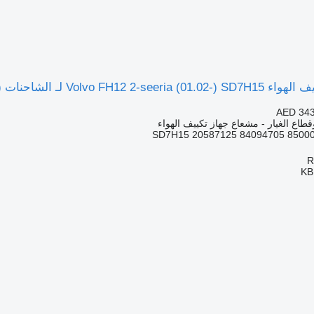
Volvo FH12, FH16, NH12, FH, VNL780 (1993-2014)
AED 343
قطاع الغيار - مشعاع جهاز تكييف الهواء
SD7H15 20587125 84094705 8500
KB