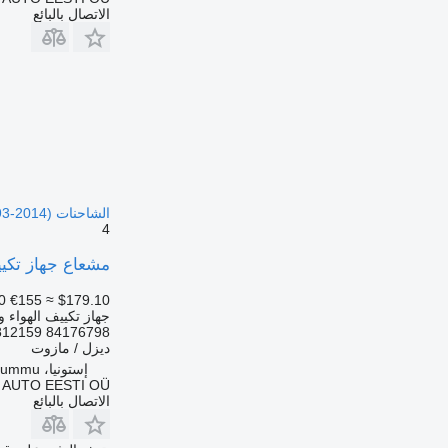
الاتصال بالبائع
الشاحنات Volvo FH12, FH16, NH12, FH, VNL780 (1993-2014)
4
مشعاع جهاز تكييف الهواء Sanden FH (01.05-) 33H4170 لـ الشاحنات 2014
0
€155
≈ $179.10
جهاز تكييف الهواء و
812159 84176798
ديزل / مازوت
إستونيا، Rummu
 AUTO EESTI OÜ
الاتصال بالبائع