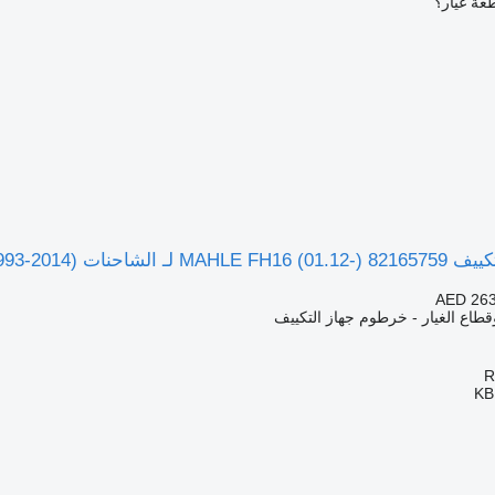
عة غيار؟
Volvo FH12, FH16, NH12, FH, )
AED 263
قطاع الغيار - خرطوم جهاز التكييف
KB