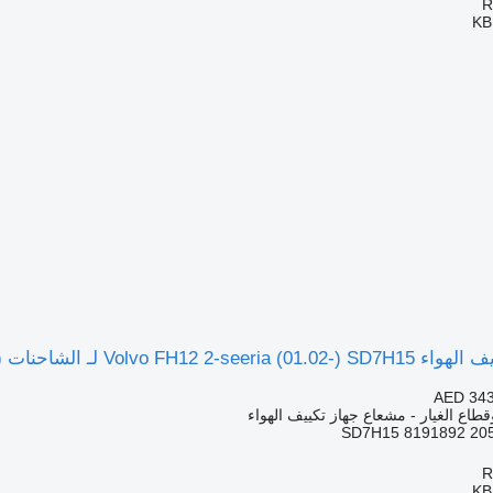
KB
Volvo FH12, FH16, NH12, FH, VNL780 (1993-2014)
AED 343
قطاع الغيار - مشعاع جهاز تكييف الهواء
SD7H15 8191892 20
KB