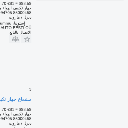
.70
€81
≈ $93.59
جهاز تكييف الهواء و
094705 85000458
ديزل / مازوت
إستونيا، Rummu
 AUTO EESTI OÜ
الاتصال بالبائع
3
مشعاع جهاز تكييف الهواء Volvo FH (01.05-) SD7H15 لـ الشاحنات -2014
.70
€81
≈ $93.59
جهاز تكييف الهواء و
094705 85000458
ديزل / مازوت