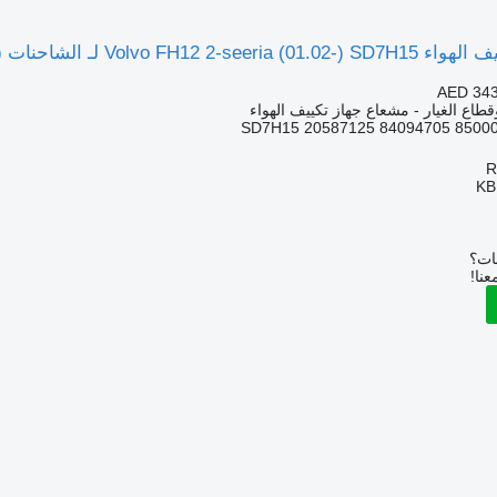
Volvo FH12, FH16, NH12, FH, VNL780 (1993-2014)
AED 343
قطاع الغيار - مشعاع جهاز تكييف الهواء
SD7H15 20587125 84094705 8500
KB
بات؟
عنا!