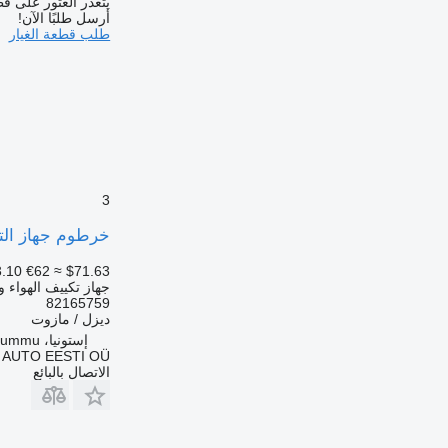
يتعذر العثور على قط
أرسل طلبًا الآن!
طلب قطعة الغيار
3
خرطوم جهاز التكييف MAHLE FH16 (01.12-) 82165759 لـ الشاحنات VNL780 (1993-2014
.10
€62
≈ $71.63
جهاز تكييف الهواء و
82165759
ديزل / مازوت
إستونيا، Rummu
 AUTO EESTI OÜ
الاتصال بالبائع