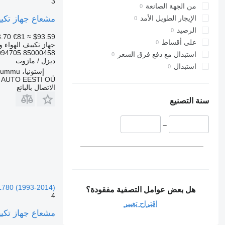
3
من الجهة الصانعة
مشعاع جهاز تكييف الهواء Volvo FH (01.05-) SD7H15 لـ الشاحنات -2014
الإيجار الطويل الأمد
الرصيد
.70
€81
≈ $93.59
على أقساط
جهاز تكييف الهواء و
094705 85000458
استبدال مع دفع فرق السعر
ديزل / مازوت
استبدال
إستونيا، Rummu
 AUTO EESTI OÜ
الاتصال بالبائع
سنة التصنيع
–
L780 (1993-2014)
هل بعض عوامل التصفية مفقودة؟
4
اقتراح تغيير
مشعاع جهاز تكييف الهواء Volvo FH (01.05-) SD7H15 لـ الشاحنات -2014