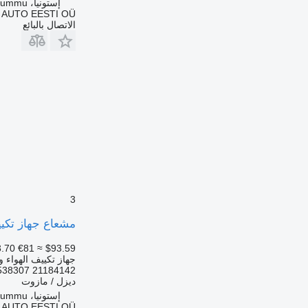
إستونيا، Rummu
 AUTO EESTI OÜ
الاتصال بالبائع
3
مشعاع جهاز تكييف الهواء Volvo FH12 2-seeria (01.02-) SD7H15 لـ الشاحنات 
.70
€81
≈ $93.59
جهاز تكييف الهواء و
538307 21184142
ديزل / مازوت
إستونيا، Rummu
 AUTO EESTI OÜ