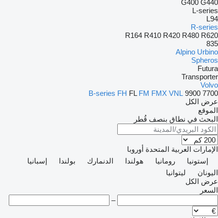
G400
G440
L-series
L94
R-series
R164
R410
R420
R480
R620
835
Alpino
Urbino
Spheros
Futura
Transporter
Volvo
B-series
FH
FL
FM
FMX
VNL
9900
7700
عرض الكل
الموقع
البحث في نطاق بنصف قُطر
الإمارات العربية المتحدة
أوروبا
إستونيا
رومانيا
هولندا
الدنمارك
بولندا
إسبانيا
اليونان
ليتوانيا
عرض الكل
السعر
–