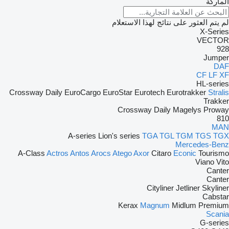
الماركة
لم يتم العثور على نتائج لهذا الاستعلام
X-Series
VECTOR
928
Jumper
DAF
CF
LF
XF
HL-series
Crossway
Daily
EuroCargo
EuroStar
Eurotech
Eurotrakker
Stralis
Trakker
Crossway
Daily
Magelys
Proway
810
MAN
A-series
Lion's series
TGA
TGL
TGM
TGS
TGX
Mercedes-Benz
A-Class
Actros
Antos
Arocs
Atego
Axor
Citaro
Econic
Tourismo
Viano
Vito
Canter
Canter
Cityliner
Jetliner
Skyliner
Cabstar
Kerax
Magnum
Midlum
Premium
Scania
G-series