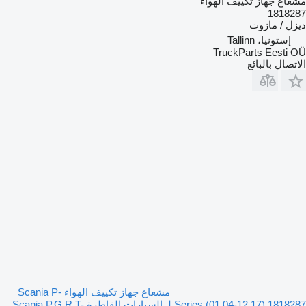
مشعاع جهاز تكييف الهواء
1818287
ديزل / مازوت
إستونيا، Tallinn
TruckParts Eesti OÜ
الاتصال بالبائع
مشعاع جهاز تكييف الهواء Scania P-
Series (01.04-12.17) 1818287 لـ السيارات القاطرة Scania P,G,R,T-