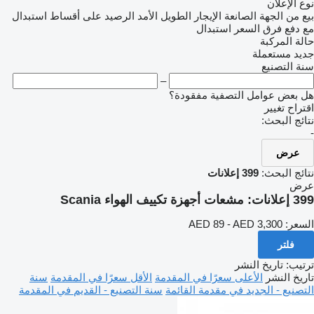
نوع الإعلان
بيع
من الجهة الصانعة
الإيجار الطويل الأمد
الرصيد
على أقساط
استبدال
مع دفع فرق السعر
استبدال
حالة المركبة
جديد
مستعملة
سنة التصنيع
–
هل بعض عوامل التصفية مفقودة؟
اقتراح تغيير
نتائج البحث:
-
عرض
نتائج البحث:
399 إعلانات
عرض
399 إعلانات:
مشعات أجهزة تكييف الهواء Scania
السعر:
AED 89 - AED 3,300
فلتر
ترتيب
:
تاريخ النشر
تاريخ النشر
الأعلى سعرًا في المقدمة
الأقل سعرًا في المقدمة
سنة
التصنيع - الجديد في مقدمة القائمة
سنة التصنيع - القديم في المقدمة