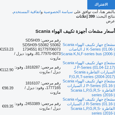
الاشتراك
بالنقر هنا، أنت توافق على
سياسة الخصوصية
و
اتفاقية المستخدم
.
نتائج البحث:
399 إعلانات
عرض
أسعار مشعات أجهزة تكييف الهواء Scania
رقم مرجعي: SD5H09
مشعاع جهاز تكييف الهواء Scania
SD5H09-S5082 S5082
K-Series (01.06-) لـ الباصات
1734551 81779706073
€153.23
81.77970-6073، وقود: ديزل /
Scania K,N,F-series bus (2006-)
مازوت
مشعاع جهاز تكييف الهواء Scania
رقم مرجعي: 1818287، وقود:
P-Series (01.04-12.17) لـ
€112.90
ديزل / مازوت
السيارات القاطرة Scania
P,G,R,T-series (2004-2017)
مشعاع جهاز تكييف الهواء Scania
رقم مرجعي: 1816107
P-Series (01.16-) لـ السيارات
1777165، وقود: ديزل /
€98.39
القاطرة Scania L,P,G,R,S-
مازوت
series (2016-)
مشعاع جهاز تكييف الهواء Scania
رقم مرجعي: 2453389، وقود:
R-Series (01.16-) لـ السيارات
€69.35
ديزل / مازوت
القاطرة Scania L,P,G,R,S-
series (2016-)