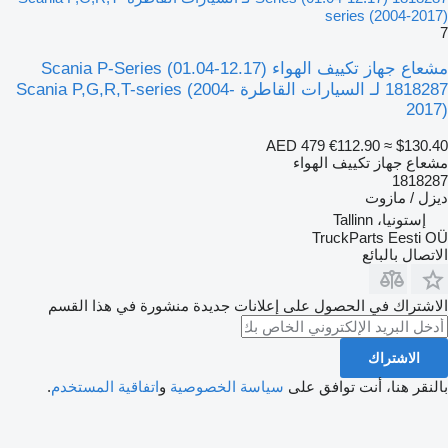
series (2004-2017)
7
مشعاع جهاز تكييف الهواء Scania P-Series (01.04-12.17)
1818287 لـ السيارات القاطرة Scania P,G,R,T-series (2004-
2017)
AED 479
€112.90
≈ $130.40
مشعاع جهاز تكييف الهواء
1818287
ديزل / مازوت
إستونيا، Tallinn
TruckParts Eesti OÜ
الاتصال بالبائع
الاشتراك في الحصول على إعلانات جديدة منشورة في هذا القسم
الاشتراك
بالنقر هنا، أنت توافق على
سياسة الخصوصية
و
اتفاقية المستخدم
.