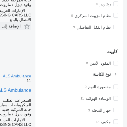
ريتاردر
وقود
ديزل / مازوت
الإمارات العربية ال
SING CARS LLC
نظام التزييت المركزي
الاتصال بالبائع
الإضافة إلى 
نظام القفل التفاضلي
كابينة
المقود الأيمن
نوع الكابينة
ALS Ambulance
11
مقصورة النوم
 ALS Ambulance
الوسادة الهوائية
السعر عند الطلب
الميكروباصات سيار
حالة المركبة
جديد
جهاز التدفئة
وقود
ديزل / مازوت
الإمارات العربية ال
مكيف
SING CARS LLC