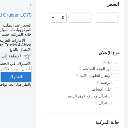
السعر
7
d Cruiser LC79
–
السعر عند الطلب
الميكروباصات سيار
حالة المركبة
جديد
الإمارات العربية ال
ire Trucks 4 Africa
الاتصال بالبائع
نوع الإعلان
الإضافة إلى 
بيع
الاشتراك في الحصو
من الجهة الصانعة
الإيجار الطويل الأمد
الاشتراك
الرصيد
بالنقر هنا، أنت توا
على أقساط
استبدال مع دفع فرق السعر
استبدال
حالة المركبة