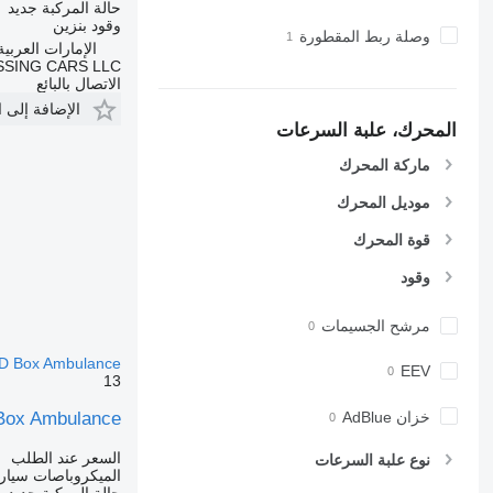
حالة المركبة
جديد
وقود
بنزين
وصلة ربط المقطورة
الإمارات العربية ال
SING CARS LLC
الاتصال بالبائع
الإضافة إلى 
المحرك، علبة السرعات
ماركة المحرك
موديل المحرك
قوة المحرك
وقود
مرشح الجسيمات
D Box Ambulance
EEV
13
خزان AdBlue
 Box Ambulance
السعر عند الطلب
نوع علبة السرعات
الميكروباصات سيار
حالة المركبة
جديد