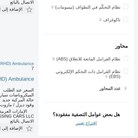
الاتصال بالبائع
نظام التحكّم في التطواف (تيمبومات)
الإضافة إلى 
تاكوغراف
محاور
نظام الفرامل المانعة للانغلاق (ABS)
 (RHD) Ambulance
7
نظام الفرامل ذات التحكم الإلكتروني
(EBS)
RHD) Ambulance
عدد المحاور
السعر عند الطلب
الميكروباصات سيار
حالة المركبة
جديد
وقود
ديزل / مازوت
الإمارات العربية ال
هل بعض عوامل التصفية مفقودة؟
SING CARS LLC
الاتصال بالبائع
اقتراح تغيير
الإضافة إلى 