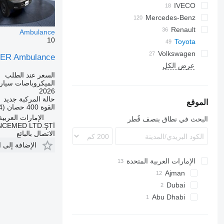
X-Series
Explorer
H-series
Jumper
Ducato
Tahoe
IVECO
Mercedes-Benz
Defender
F-series
Jumpy
Scudo
Daily
TGA
FVR
Caravan
Movano
Ranger
Talento
Atego
Boxer
TGE
Renault
Ambulance
10
C-series
Tourneo
Sprinter
Expert
Vivaro
Toyota
NV
Volkswagen
Master
Transit
Patrol
Hiace
Vito
SER Ambulance
Hilux
عرض الكل
Amarok
T-series
S-series
Primastar
السعر عند الطلب
Land Cruiser
Crafter
Urvan
Trafic
XC
الميكروباصات سيار
Transporter
2026
حالة المركبة
جديد
الموقع
القوة
400 حصان (294 kW)
الإمارات العربية ال
البحث في نطاق بنصف قُطر
CEMED LTD.ŞTİ
الاتصال بالبائع
الإضافة إلى 
الإمارات العربية المتحدة
Ajman
Dubai
Abu Dhabi