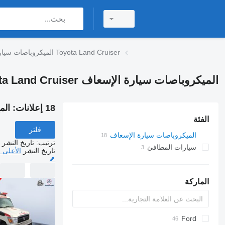
الميكروباصات سيارة الإسعاف Toyota Land Cruiser
الميكروباصات سيارة الإسعاف Toyota Land Cruiser
18 إعلانات:
الميك
الفئة
فلتر
الميكروباصات سيارة الإسعاف
ترتيب
:
تاريخ النشر
سيارات المطافئ
تاريخ النشر
الأعلى 
⬈
الماركة
Berlingo
Express
Doblo
YA
Ford
2-Series