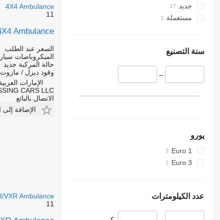
جديد
4X4 Ambulance
11
مستعملة
 4X4 Ambulance
السعر عند الطلب
سنة التصنيع
الميكروباصات سيار
حالة المركبة
جديد
وقود
ديزل / مازوت
–
الإمارات العربية ال
SING CARS LLC
الاتصال بالبائع
الإضافة إلى 
يورو
Euro 1
Euro 3
عدد الكيلومترات
/VXR Ambulance
11
–
كم