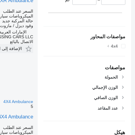
VXR Ambulance
السعر عند الطلب
الميكروباصات سيار
حالة المركبة
جديد
وقود
ديزل / مازوت
الإمارات العربية ال
مواصفات المحاور
SING CARS LLC
الاتصال بالبائع
4x4
الإضافة إلى 
مواصفات
الحمولة
الوزن الإجمالي
الوزن الصافي
4X4 Ambulance
5
عدد المقاعد
 4X4 Ambulance
السعر عند الطلب
هيكل
الميكروباصات سيار