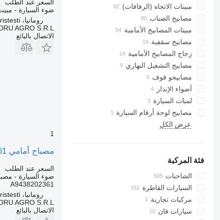
السعر عند الطلب
مبينات الاتجاه (الرفافات)
ضوء السيارة - مبيت
مصابيح الضباب
رومانيا، Cristesti
DRU AGRO S.R.L.
مبيتات المصابيح الأمامية
الاتصال بالبائع
مصابيح سقفية
زجاج المصابيح الأمامية
مصابيح التشغيل النهاري
مصابيحو قوف
أضواء الإنذار
لمبات السيارة
مصابيح لوحة أرقام السيارة
عرض الكل
1
مصباح أمامي A9438202361 لـ الشاحنات Mercedes-Benz
فئة المركبة
السعر عند الطلب
الشاحنات
ضوء السيارة - مصبا
A9438202361
السيارات القاطرة
رومانيا، Cristesti
مركبات تجارية
DRU AGRO S.R.L.
الاتصال بالبائع
سيارات فان