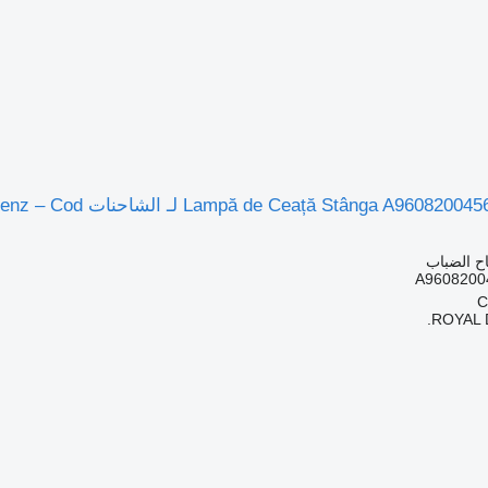
ح الضباب
A9608200
ROYAL 