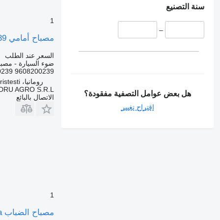
سنة التصنيع
1
–
مصباح أمامي 9608200239 لـ الشاحنات Mercedes-Benz
السعر عند الطلب
ضوء السيارة - مصبا
9608200239 A9608200239
رومانيا، Cristesti
DRU AGRO S.R.L.
هل بعض عوامل التصفية مفقودة؟
الاتصال بالبائع
اقتراح تغيير
1
مصباح الضباب Lampa de ceață stânga لـ الشاحنات Mercedes-Benz A9438200056 A0038207556 9438200056 0038207556