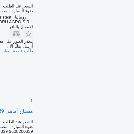
السعر عند الطلب
ضوء السيارة - مصبا
رومانيا، Cristesti
DRU AGRO S.R.L.
الاتصال بالبائع
يتعذر العثور على قط
أرسل طلبًا الآن!
طلب قطعة الغيار
1
مصباح أمامي 9608200339 لـ الشاحنات Mercedes-Benz
السعر عند الطلب
ضوء السيارة - مصبا
9608200339 A9608200339