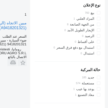
نوع الإعلان
بيع
1
المزاد العلني
من الجهة الصانعة
(A9418201321)
الإيجار الطويل الأمد
الرصيد
السعر عند الطلب
ضوء السيارة - مبين 
على أقساط
9418201321 (A9418201321)
استبدال مع دفع فرق السعر
رومانيا، Cristesti
DRU AGRO S.R.L.
استبدال
الاتصال بالبائع
حالة المركبة
جديد
مستعملة
يوجد بها عيب
معاد التصنيع