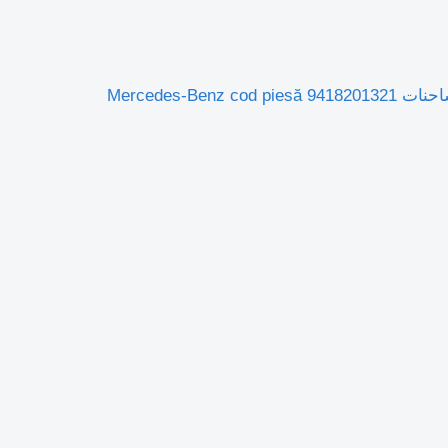
مبين الاتجاه (الرفاف) Indicator luminos față stânga pentru 9418201321 لـ الشاحنات Mercedes-Benz cod piesă 9418201321