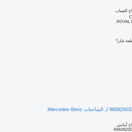
ح الضباب
ROYAL 
عة غيار؟
ح أمامي