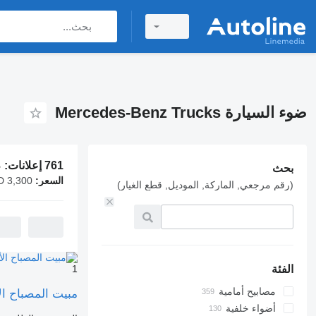
ضوء السيارة Mercedes-Benz Trucks
761 إعلانات:
ضو
بحث
السعر:
AED 3,300
(رقم مرجعي, الماركة, الموديل, قطع الغيار)
الفئة
1
مصابيح أمامية
مبيت المصباح الأمامي Carcasă far stânga لـ الشاحنات 
أضواء خلفية