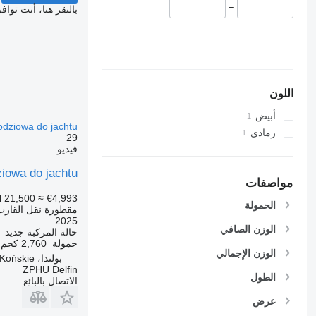
–
بالنقر هنا، أنت توا
اللون
أبيض
odziowa do jachtu
رمادي
29
فيديو
iowa do jachtu
مواصفات
 21,500
≈ €4,993
الحمولة
مقطورة نقل القارب
2025
الوزن الصافي
حالة المركبة
جديد
حمولة
2,760 كجم
الوزن الإجمالي
بولندا، Końskie
ZPHU Delfin
الطول
الاتصال بالبائع
عرض