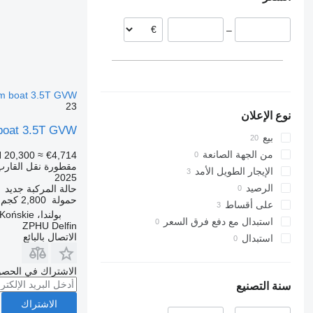
–
 m boat 3.5T GVW
23
نوع الإعلان
 boat 3.5T GVW
بيع
من الجهة الصانعة
 20,300
≈ €4,714
مقطورة نقل القارب
الإيجار الطويل الأمد
2025
الرصيد
حالة المركبة
جديد
حمولة
2,800 كجم
على أقساط
بولندا، Końskie
استبدال مع دفع فرق السعر
ZPHU Delfin
الاتصال بالبائع
استبدال
الاشتراك في الحصو
سنة التصنيع
الاشتراك