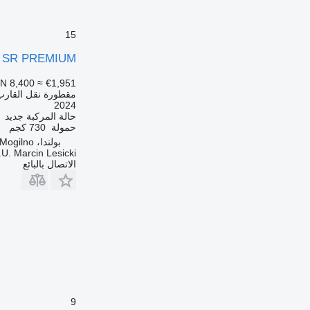
15
B SR PREMIUM
N 8,400
≈ €1,951
مقطورة نقل القارب
2024
حالة المركبة
جديد
حمولة
730 كجم
بولندا، Mogilno
.U. Marcin Lesicki
الاتصال بالبائع
9