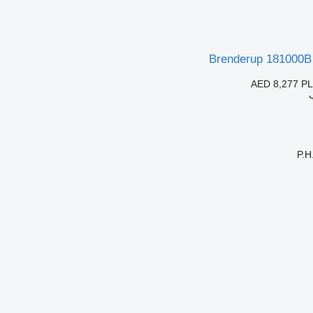
Brenderup 181000
AED 8,277
PL
P.H