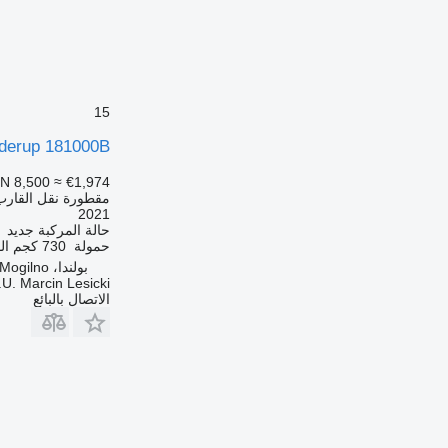
15
derup 181000B
N 8,500
≈ €1,974
مقطورة نقل القارب
2021
حالة المركبة
جديد
حمولة
730 كجم
ال
بولندا، Mogilno
.U. Marcin Lesicki
الاتصال بالبائع