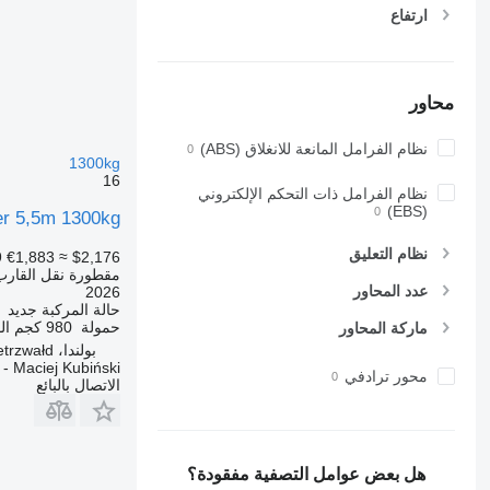
ارتفاع
محاور
نظام الفرامل المانعة للانغلاق (ABS)
1300kg
16
نظام الفرامل ذات التحكم الإلكتروني
(EBS)
er 5,5m 1300kg
نظام التعليق
9
€1,883
≈ $2,176
مقطورة نقل القارب
عدد المحاور
2026
حالة المركبة
جديد
حمولة
980 كجم
ال
ماركة المحاور
بولندا، Gietrzwałd
 Maciej Kubiński
محور ترادفي
الاتصال بالبائع
هل بعض عوامل التصفية مفقودة؟