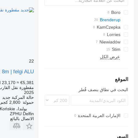
Boro
Brenderup
KamCzepka
Lorries
Niewiadów
Stim
عرض الكل
22
8m | felgi ALU
الموقع
 23,170
≈ €5,381
مقطورة نقل القارب
البحث في نطاق بنصف قُطر
2025
حالة المركبة
جديد
حمولة
2,800 كجم
بولندا، Końskie
ZPHU Delfin
الإمارات العربية المتحدة
الاتصال بالبائع
السعر