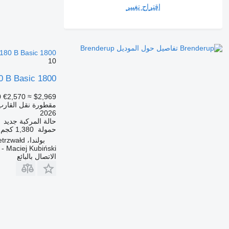
اقتراح تغيير
تفاصيل حول الموديل Brenderup
180 B Basic 1800
10
0 B Basic 1800
0
€2,570
≈ $2,969
مقطورة نقل القارب
2026
حالة المركبة
جديد
حمولة
1,380 كجم
بولندا، Gietrzwałd
 Maciej Kubiński
الاتصال بالبائع