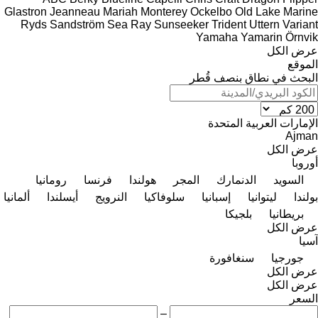
Glastron
Jeanneau
Mariah
Monterey
Ockelbo
Old Lake Marine
Ryds
Sandström
Sea Ray
Sunseeker
Trident
Uttern
Variant
Yamaha
Yamarin
Örnvik
عرض الكل
الموقع
البحث في نطاق بنصف قُطر
الإمارات العربية المتحدة
Ajman
عرض الكل
أوروبا
السويد
الدنمارك
المجر
هولندا
فرنسا
رومانيا
بولندا
ليتوانيا
إسبانيا
سلوفاكيا
النرويج
أيسلندا
ألمانيا
بريطانيا
بلجيكا
عرض الكل
آسيا
جورجيا
سنغافورة
عرض الكل
عرض الكل
السعر
–