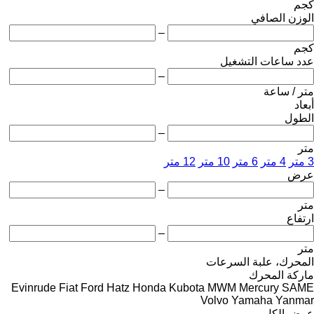
كجم
الوزن الصافي
–
كجم
عدد ساعات التشغيل
–
متر / ساعة
أبعاد
الطول
–
متر
3 متر
4 متر
6 متر
10 متر
12 متر
عرض
–
متر
ارتفاع
–
متر
المحرك، علبة السرعات
ماركة المحرك
Evinrude
Fiat
Ford
Hatz
Honda
Kubota
MWM
Mercury
SAME
Volvo
Yamaha
Yanmar
عرض الكل