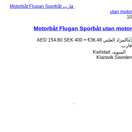
قارب Motorbåt Flugan Sporbåt
utan motor
10
Motorbåt Flugan Sporbåt utan motor
SEK 400
≈ €36.48
AED 154.80
قارب
السويد، Karlstad
Klaravik Sweden