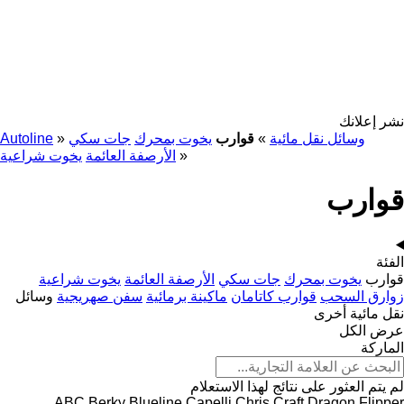
نشر إعلانك
وسائل نقل مائية
»
قوارب
يخوت بمحرك
جات سكي
»
Autoline
»
الأرصفة العائمة
يخوت شراعية
قوارب
الفئة
قوارب
يخوت بمحرك
جات سكي
الأرصفة العائمة
يخوت شراعية
زوارق السحب
قوارب كاتامان
ماكينة برمائية
سفن صهريجية
وسائل
نقل مائية أخرى
عرض الكل
الماركة
لم يتم العثور على نتائج لهذا الاستعلام
ABC
Berky
Blueline
Capelli
Chris Craft
Dragon
Flipper