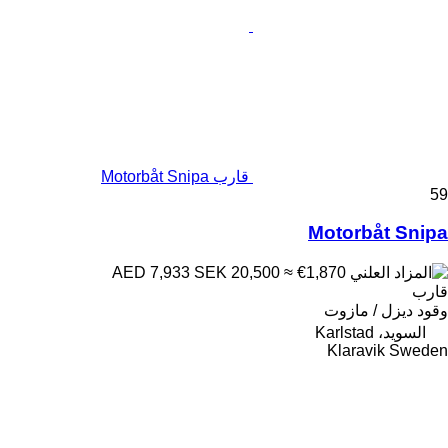
قارب Motorbåt Snipa
59
Motorbåt Snipa
SEK 20,500
≈ €1,870
AED 7,933
قارب
وقود
ديزل / مازوت
السويد، Karlstad
Klaravik Sweden