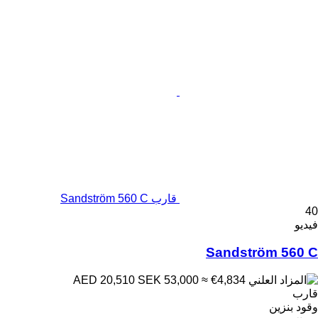
قارب Sandström 560 C
40
فيديو
Sandström 560 C
SEK 53,000
≈ €4,834
AED 20,510
قارب
وقود
بنزين