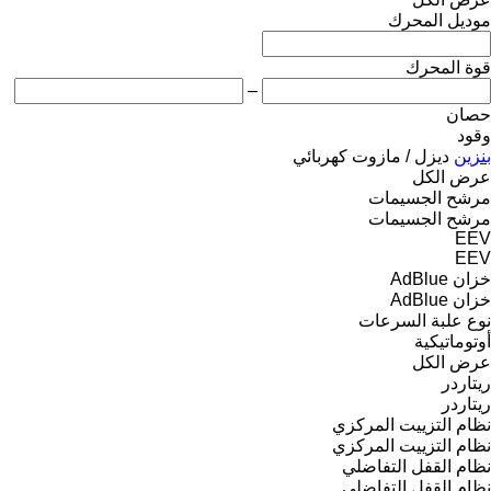
موديل المحرك
قوة المحرك
–
حصان
وقود
بنزين
ديزل / مازوت
كهربائي
عرض الكل
مرشح الجسيمات
مرشح الجسيمات
EEV
EEV
خزان AdBlue
خزان AdBlue
نوع علبة السرعات
أوتوماتيكية
عرض الكل
ريتاردر
ريتاردر
نظام التزييت المركزي
نظام التزييت المركزي
نظام القفل التفاضلي
نظام القفل التفاضلي