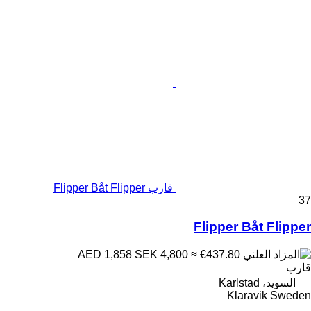
قارب Flipper Båt Flipper
37
Flipper Båt Flipper
SEK 4,800
≈ €437.80
AED 1,858
قارب
السويد، Karlstad
Klaravik Sweden