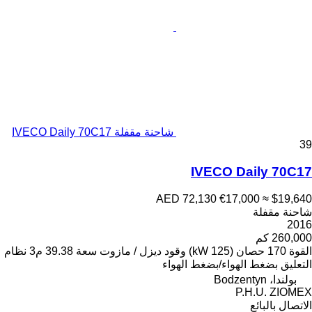
شاحنة مقفلة IVECO Daily 70C17
39
IVECO Daily 70C17
AED 72,130
€17,000
≈ $19,640
شاحنة مقفلة
2016
260,000 كم
القوة
170 حصان (125 kW)
وقود
ديزل / مازوت
سعة
39.38 م3
نظام
التعليق
بضغط الهواء/بضغط الهواء
بولندا، Bodzentyn
P.H.U. ZIOMEX
الاتصال بالبائع