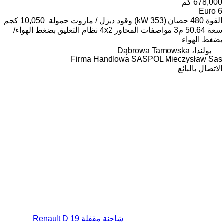
678,000 كم
Euro 6
القوة
480 حصان (353 kW)
وقود
ديزل / مازوت
حمولة
10,050 كجم
سعة
50.64 م3
مواصفات المحاور
4x2
نظام التعليق
بضغط الهواء/
بضغط الهواء
بولندا، Dąbrowa Tarnowska
Firma Handlowa SASPOL Mieczysław Sas
الاتصال بالبائع
شاحنة مقفلة Renault D 19