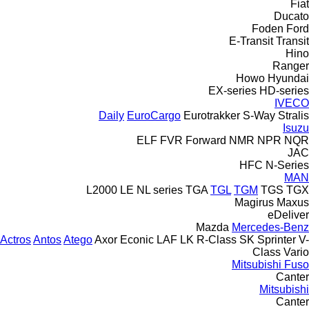
Fiat
Ducato
Foden
Ford
E-Transit
Transit
Hino
Ranger
Howo
Hyundai
EX-series
HD-series
IVECO
Daily
EuroCargo
Eurotrakker
S-Way
Stralis
Isuzu
ELF
FVR
Forward
NMR
NPR
NQR
JAC
HFC
N-Series
MAN
L2000
LE
NL series
TGA
TGL
TGM
TGS
TGX
Magirus
Maxus
eDeliver
Mazda
Mercedes-Benz
Actros
Antos
Atego
Axor
Econic
LAF
LK
R-Class
SK
Sprinter
V-
Class
Vario
Mitsubishi Fuso
Canter
Mitsubishi
Canter