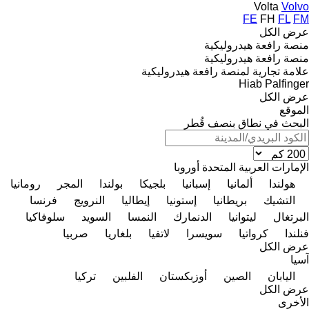
Volta
Volvo
FE
FH
FL
FM
عرض الكل
منصة رافعة هيدروليكية
منصة رافعة هيدروليكية
علامة تجارية لمنصة رافعة هيدروليكية
Hiab
Palfinger
عرض الكل
الموقع
البحث في نطاق بنصف قُطر
الإمارات العربية المتحدة
أوروبا
هولندا
ألمانيا
إسبانيا
بلجيكا
بولندا
المجر
رومانيا
التشيك
بريطانيا
إستونيا
إيطاليا
النرويج
فرنسا
البرتغال
ليتوانيا
الدنمارك
النمسا
السويد
سلوفاكيا
فنلندا
كرواتيا
سويسرا
لاتفيا
بلغاريا
صربيا
عرض الكل
آسيا
اليابان
الصين
أوزبكستان
الفلبين
تركيا
عرض الكل
الأخرى