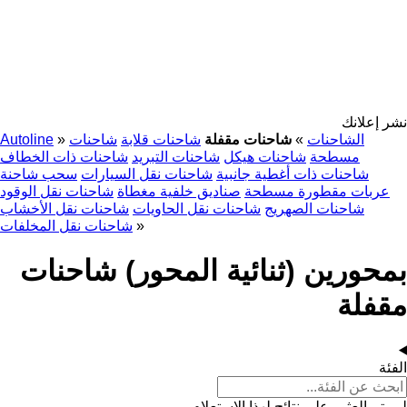
نشر إعلانك
الشاحنات
»
شاحنات مقفلة
شاحنات قلابة
شاحنات
»
Autoline
مسطحة
شاحنات هيكل
شاحنات التبريد
شاحنات ذات الخطاف
شاحنات ذات أغطية جانبية
شاحنات نقل السيارات
سحب شاحنة
عربات مقطورة مسطحة
صناديق خلفية مغطاة
شاحنات نقل الوقود
شاحنات الصهريج
شاحنات نقل الحاويات
شاحنات نقل الأخشاب
»
شاحنات نقل المخلفات
بمحورين (ثنائية المحور) شاحنات
مقفلة
الفئة
لم يتم العثور على نتائج لهذا الاستعلام