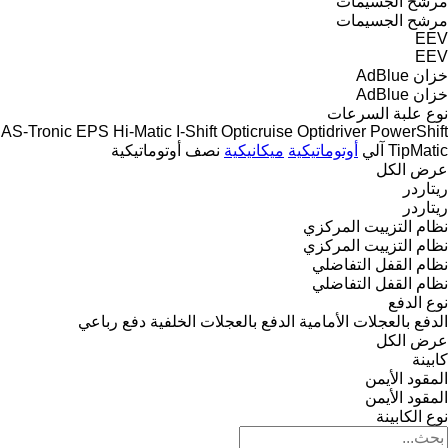
مرشح الجسيمات
مرشح الجسيمات
EEV
EEV
خزان AdBlue
خزان AdBlue
نوع علبة السرعات
AS-Tronic
EPS
Hi-Matic
I-Shift
Opticruise
Optidriver
PowerShift
TipMatic
آلي
أوتوماتيكية
ميكانيكية
نصف أوتوماتيكية
عرض الكل
ريتاردر
ريتاردر
نظام التزييت المركزي
نظام التزييت المركزي
نظام القفل التفاضلي
نظام القفل التفاضلي
نوع الدفع
الدفع بالعجلات الأمامية
الدفع بالعجلات الخلفية
دفع رباعي
عرض الكل
كابينة
المقود الأيمن
المقود الأيمن
نوع الكابينة