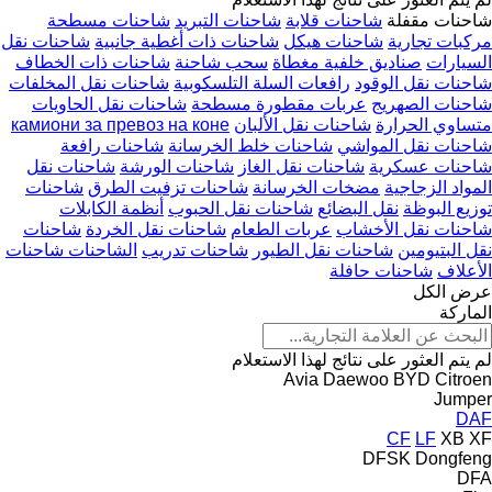
شاحنات مقفلة
شاحنات قلابة
شاحنات التبريد
شاحنات مسطحة
مركبات تجارية
شاحنات هيكل
شاحنات ذات أغطية جانبية
شاحنات نقل
السيارات
صناديق خلفية مغطاة
سحب شاحنة
شاحنات ذات الخطاف
شاحنات نقل الوقود
رافعات السلة التلسكوبية
شاحنات نقل المخلفات
شاحنات الصهريج
عربات مقطورة مسطحة
شاحنات نقل الحاويات
متساوي الحرارة
شاحنات نقل الألبان
камиони за превоз на коне
شاحنات نقل المواشي
شاحنات خلط الخرسانة
شاحنات رافعة
شاحنات عسكرية
شاحنات نقل الغاز
شاحنات الورشة
شاحنات نقل
المواد الزجاجية
مضخات الخرسانة
شاحنات تزفيت الطرق
شاحنات
توزيع البوظة
نقل البضائع
شاحنات نقل الحبوب
أنظمة الكابلات
شاحنات نقل الأخشاب
عربات الطعام
شاحنات نقل الخردة
شاحنات
نقل البتيومين
شاحنات نقل الطيور
شاحنات تدريب
الشاحنات شاحنات
الأعلاف
شاحنات حافلة
عرض الكل
الماركة
لم يتم العثور على نتائج لهذا الاستعلام
Avia Daewoo
BYD
Citroen
Jumper
DAF
CF
LF
XB
XF
DFSK
Dongfeng
DFA