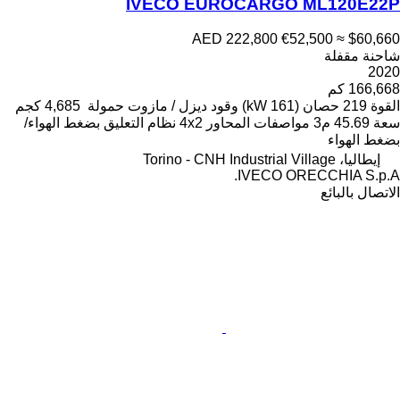
IVECO EUROCARGO ML120E22P
AED 222,800
€52,500
≈ $60,660
شاحنة مقفلة
2020
166,668 كم
القوة
219 حصان (161 kW)
وقود
ديزل / مازوت
حمولة
4,685 كجم
سعة
45.69 م3
مواصفات المحاور
4x2
نظام التعليق
بضغط الهواء/
بضغط الهواء
إيطاليا، Torino - CNH Industrial Village
IVECO ORECCHIA S.p.A.
الاتصال بالبائع