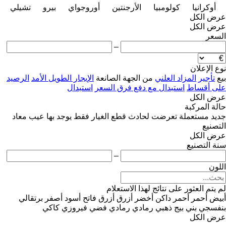
أوكرانيا
كولومبيا
الأرجنتين
أوروجواي
بيرو
تشيلي
عرض الكل
عرض الكل
السعر
–
نوع الإعلان
بيع
تأجير
المزاد العلني
من الجهة الصانعة
الإيجار الطويل الأمد
الرصيد
على أقساط
استبدال مع دفع فرق السعر
استبدال
عرض الكل
حالة المركبة
جديد
مستعملة
تعرضت لحادث
قطع الغيار فقط
يوجد بها عيب
معاد
التصنيع
عرض الكل
سنة التصنيع
–
اللون
لم يتم العثور على نتائج لهذا الاستعلام
أبيض
أحمر
أحمر داكن
أخضر
أزرق
أزرق فاتح
أسود
أصفر
برتقالي
بنفسجي
بني
بيج
ذهبي
رمادي
رمادي فضي
فيروزي
كاكي
عرض الكل