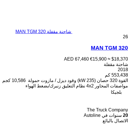
شاحنة مقفلة MAN TGM 320
26
MAN TGM 320
AED 67,460
€15,900
≈ $18,370
شاحنة مقفلة
2018
553,438 كم
القوة
320 حصان (235 kW)
وقود
ديزل / مازوت
حمولة
10,586 كجم
مواصفات المحاور
4x2
نظام التعليق
زنبرك/بضغط الهواء
بلجيكا
The Truck Company
20
سنوات في Autoline
الاتصال بالبائع