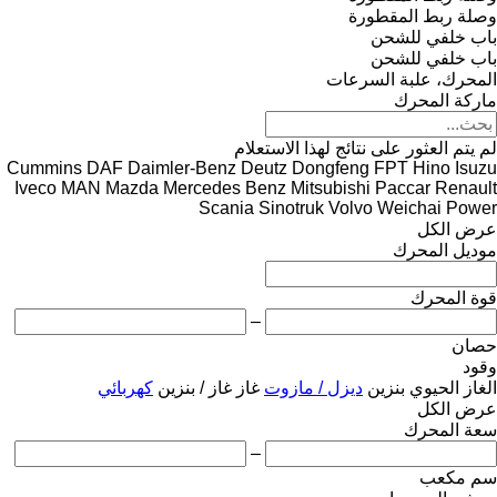
وصلة ربط المقطورة
باب خلفي للشحن
باب خلفي للشحن
المحرك، علبة السرعات
ماركة المحرك
لم يتم العثور على نتائج لهذا الاستعلام
Cummins
DAF
Daimler-Benz
Deutz
Dongfeng
FPT
Hino
Isuzu
Iveco
MAN
Mazda
Mercedes Benz
Mitsubishi
Paccar
Renault
Scania
Sinotruk
Volvo
Weichai Power
عرض الكل
موديل المحرك
قوة المحرك
–
حصان
وقود
الغاز الحيوي
بنزين
ديزل / مازوت
غاز
غاز / بنزين
كهربائي
عرض الكل
سعة المحرك
–
سم مكعب