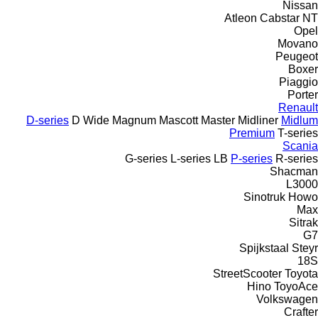
Nissan
Atleon
Cabstar
NT
Opel
Movano
Peugeot
Boxer
Piaggio
Porter
Renault
D-series
D Wide
Magnum
Mascott
Master
Midliner
Midlum
Premium
T-series
Scania
G-series
L-series
LB
P-series
R-series
Shacman
L3000
Sinotruk Howo
Max
Sitrak
G7
Spijkstaal
Steyr
18S
StreetScooter
Toyota
Hino
ToyoAce
Volkswagen
Crafter