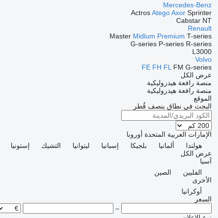
Mercedes-Benz
Actros
Atego
Axor
Sprinter
Cabstar
NT
Renault
Master
Midlum
Premium
T-series
G-series
P-series
R-series
L3000
Volvo
FE
FH
FL
FM
G-series
عرض الكل
منصة رافعة هيدروليكية
منصة رافعة هيدروليكية
الموقع
البحث في نطاق بنصف قُطر
الإمارات العربية المتحدة
أوروبا
هولندا
ألمانيا
بلجيكا
إسبانيا
ليتوانيا
التشيك
إستونيا
عرض الكل
آسيا
الفلبين
الصين
الأخرى
أوكرانيا
السعر
–
نوع الإعلان