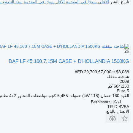
تاريخ النشر
الأعلى سعرًا في المقدمة
الأقل سعرًا في المقدمة
سنة التصنيع -
26
DAF LF 45.160 7,15M CASE + D'HOLLANDIA 1500KG
AED 29,700
€7,000
≈ $8,088
شاحنة مقفلة
2009
584,250 كم
Euro 5
القوة
160 حصان (118 kW)
حمولة
5,455 كجم
مواصفات المحاور
4x2
نظام 
بلجيكا، Bernissart
TR-D BVBA
الاتصال بالبائع