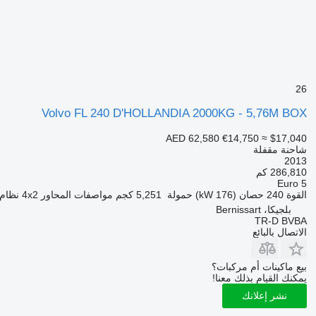
26
Volvo FL 240 D'HOLLANDIA 2000KG - 5,76M BOX
AED 62,580
€14,750
≈ $17,040
شاحنة مقفلة
2013
286,810 كم
Euro 5
القوة
240 حصان (176 kW)
حمولة
5,251 كجم
مواصفات المحاور
4x2
نظام 
بلجيكا، Bernissart
TR-D BVBA
الاتصال بالبائع
بيع ماكينات أم مركبات؟
يمكنك القيام بذلك معنا!
نشر إعلانك