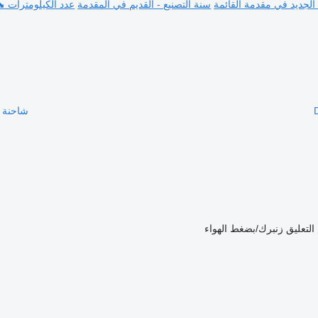
 الجديد في مقدمة القائمة
سنة التصنيع - القديم في المقدمة
عدد الكيلومترات ⬊
شاحنة مقفلة 'HOLLANDIA 1500KG
التعليق
زنبرك/بضغط الهواء