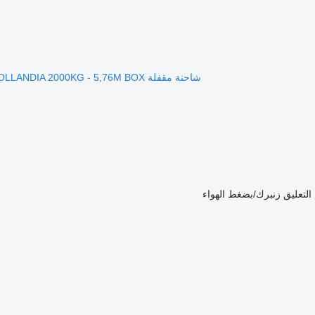
شاحنة مقفلة Volvo FL 240 D'HOLLANDIA 2000KG - 5,76M BOX
التعليق
زنبرك/بضغط الهواء