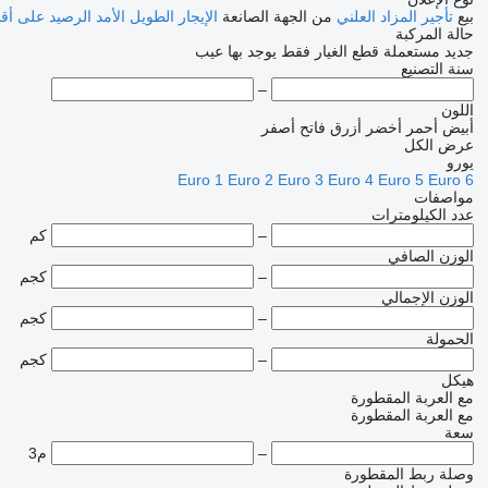
بيع
تأجير
المزاد العلني
من الجهة الصانعة
الإيجار الطويل الأمد
الرصيد
على أق
حالة المركبة
جديد
مستعملة
قطع الغيار فقط
يوجد بها عيب
سنة التصنيع
–
اللون
أبيض
أحمر
أخضر
أزرق فاتح
أصفر
عرض الكل
يورو
Euro 1
Euro 2
Euro 3
Euro 4
Euro 5
Euro 6
مواصفات
عدد الكيلومترات
–
كم
الوزن الصافي
–
كجم
الوزن الإجمالي
–
كجم
الحمولة
–
كجم
هيكل
مع العربة المقطورة
مع العربة المقطورة
سعة
–
م3
وصلة ربط المقطورة