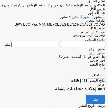
نظام التعليق
المكافئ
بضغط الهواء/بضغط الهواء
زنبرك/بضغط الهواء
زنبرك/زنبرك
هيدرول
عرض الكل
عدد المحاور
1 محور
2 محور
3 محور
4 محور
ماركة المحاور
BPW ECO Plus
MAN
MERCEDES-BENZ
RENAULT
VOLVO
عرض الكل
مواصفات المحاور
4x2
4x4
6x2
6x4
8x2
قاعدة العجلات
–
ملم
محور الرفع
محور الرفع
هل بعض عوامل التصفية مفقودة؟
اقتراح تغيير
نتائج البحث:
-
عرض
نتائج البحث:
468 إعلانات
عرض
468 إعلانات:
شاحنات مقفلة
فلتر
ترتيب
:
تاريخ النشر