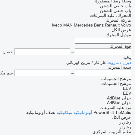
وصلة ربط المقطورة
باب خلفي للشحن
باب خلفي للشحن
المحرك، علبة السرعات
ماركة المحرك
Iveco
MAN
Mercedes Benz
Renault
Volvo
عرض الكل
موديل المحرك
قوة المحرك
–
حصان
وقود
ديزل / مازوت
غاز
غاز / بنزين
كهربائي
سعة المحرك
–
سم مك
مرشح الجسيمات
مرشح الجسيمات
EEV
EEV
خزان AdBlue
خزان AdBlue
نوع علبة السرعات
TipMatic
PowerShift
أوتوماتيكية
ميكانيكية
نصف أوتوماتيكية
عرض الكل
ريتاردر
ريتاردر
نظام التزييت المركزي