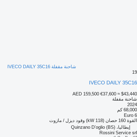
شاحنة مقفلة IVECO DAILY 35C16
19
IVECO DAILY 35C16
AED 159,500
€37,600
≈ $43,440
شاحنة مقفلة
2024
68,000 كم
Euro 6
القوة
160 حصان (118 kW)
وقود
ديزل / مازوت
إيطاليا، Quinzano D'oglio (BS)
Rossini Service srl