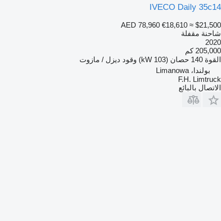
IVECO Daily 35c14
AED 78,960
€18,610
≈ $21,500
شاحنة مقفلة
2020
205,000 كم
القوة
140 حصان (103 kW)
وقود
ديزل / مازوت
بولندا، Limanowa
F.H. Limtruck
الاتصال بالبائع