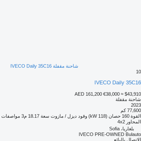
شاحنة مقفلة IVECO Daily 35C16
10
IVECO Daily 35C16
AED 161,200
€38,000
≈ $43,910
شاحنة مقفلة
2023
77,600 كم
القوة
160 حصان (118 kW)
وقود
ديزل / مازوت
سعة
18.17 م3
مواصفات
المحاور
4x2
بلغاريا، Sofia
IVECO PRE-OWNED Bulauto
الاتصال بالبائع