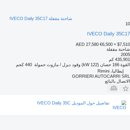
شاحنة مقفلة IVECO Daily 35C17
10
IVECO Daily 35C17
AED 27,580
€6,500
≈ $7,510
شاحنة مقفلة
2005
435,901 كم
القوة
166 حصان (122 kW)
وقود
ديزل / مازوت
حمولة
440 كجم
إيطاليا، Rimini
GORRIERI AUTOCARRI SRL
الاتصال بالبائع
تفاصيل حول الموديل IVECO Daily 35C