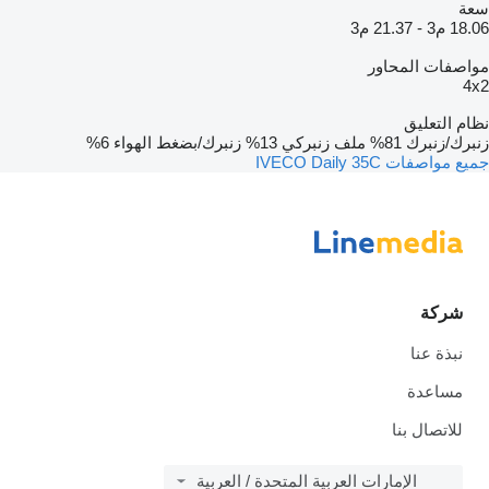
سعة
18.06 م3
-
21.37 م3
مواصفات المحاور
4x2
نظام التعليق
زنبرك/زنبرك
81%
ملف زنبركي
13%
زنبرك/بضغط الهواء
6%
جميع مواصفات IVECO Daily 35C
شركة
نبذة عنا
مساعدة
للاتصال بنا
الإمارات العربية المتحدة / العربية