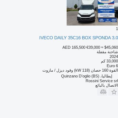
1
IVECO DAILY 35C16 BOX SPONDA 3.0
AED 165,500
€39,000
≈ $45,060
شاحنة مقفلة
2024
33,000 كم
Euro 6
القوة
160 حصان (118 kW)
وقود
ديزل / مازوت
إيطاليا، Quinzano D'oglio (BS)
Rossini Service srl
الاتصال بالبائع