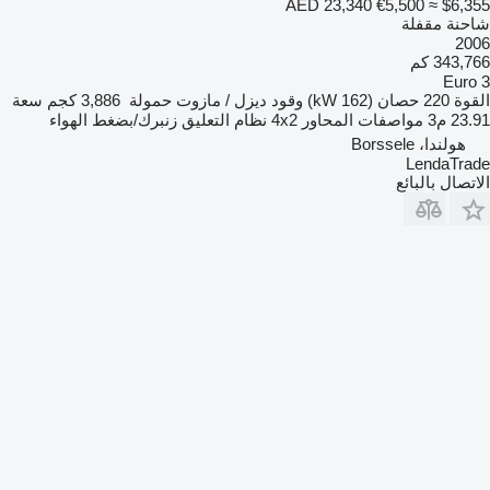
AED 23,340
€5,500
≈ $6,355
شاحنة مقفلة
2006
343,766 كم
Euro 3
القوة
220 حصان (162 kW)
وقود
ديزل / مازوت
حمولة
3,886 كجم
سعة
23.91 م3
مواصفات المحاور
4x2
نظام التعليق
زنبرك/بضغط الهواء
هولندا، Borssele
LendaTrade
الاتصال بالبائع