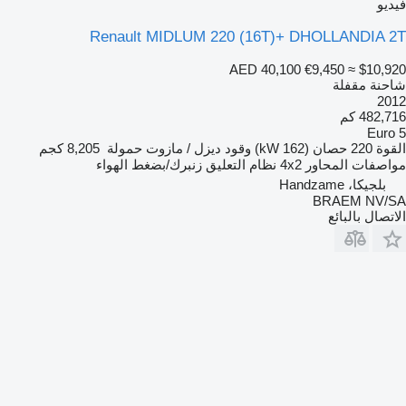
فيديو
Renault MIDLUM 220 (16T)+ DHOLLANDIA 2T
AED 40,100
€9,450
≈ $10,920
شاحنة مقفلة
2012
482,716 كم
Euro 5
القوة
220 حصان (162 kW)
وقود
ديزل / مازوت
حمولة
8,205 كجم
مواصفات المحاور
4x2
نظام التعليق
زنبرك/بضغط الهواء
بلجيكا، Handzame
BRAEM NV/SA
الاتصال بالبائع