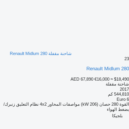
شاحنة مقفلة Renault Midlum 280
23
Renault Midlum 280
AED 67,890
€16,000
≈ $18,490
شاحنة مقفلة
2017
544,810 كم
Euro 6
القوة
280 حصان (206 kW)
مواصفات المحاور
4x2
نظام التعليق
زنبرك/
بضغط الهواء
بلجيكا