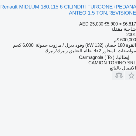
Renault MIDLUM 180.115 6 CILINDRI FURGONE+PEDANA
ANTEO 1,5 TON,REVISIONE
AED 25,030
€5,900
≈ $6,817
شاحنة مقفلة
2001
600,000 كم
القوة
180 حصان (132 kW)
وقود
ديزل / مازوت
حمولة
6,000 كجم
مواصفات المحاور
4x2
نظام التعليق
زنبرك/زنبرك
إيطاليا، Carmagnola ( To )
CAMION TORINO SRL
الاتصال بالبائع