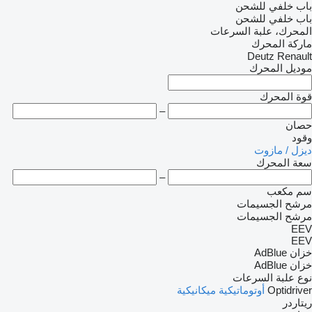
باب خلفي للشحن
باب خلفي للشحن
المحرك، علبة السرعات
ماركة المحرك
Deutz
Renault
موديل المحرك
قوة المحرك
–
حصان
وقود
ديزل / مازوت
سعة المحرك
–
سم مكعب
مرشح الجسيمات
مرشح الجسيمات
EEV
EEV
خزان AdBlue
خزان AdBlue
نوع علبة السرعات
Optidriver
أوتوماتيكية
ميكانيكية
ريتاردر