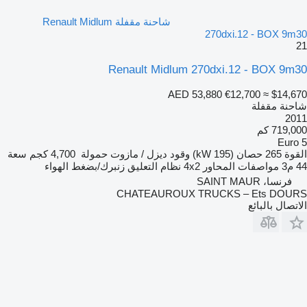
شاحنة مقفلة Renault Midlum
270dxi.12 - BOX 9m30
21
Renault Midlum 270dxi.12 - BOX 9m30
AED 53,880
€12,700
≈ $14,670
شاحنة مقفلة
2011
719,000 كم
Euro 5
القوة
265 حصان (195 kW)
وقود
ديزل / مازوت
حمولة
4,700 كجم
سعة
44 م3
مواصفات المحاور
4x2
نظام التعليق
زنبرك/بضغط الهواء
فرنسا، SAINT MAUR
CHATEAUROUX TRUCKS – Ets DOURS
الاتصال بالبائع