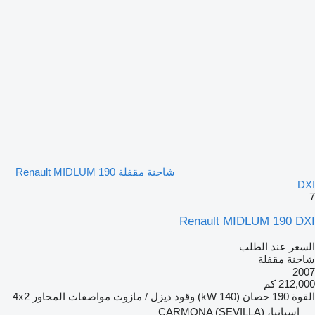
شاحنة مقفلة Renault MIDLUM 190
DXI
7
Renault MIDLUM 190 DXI
السعر عند الطلب
شاحنة مقفلة
2007
212,000 كم
القوة
190 حصان (140 kW)
وقود
ديزل / مازوت
مواصفات المحاور
4x2
إسبانيا، CARMONA (SEVILLA)