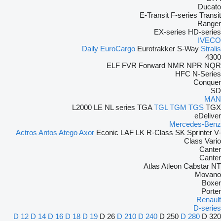
Ducato
E-Transit
F-series
Transit
Ranger
EX-series
HD-series
IVECO
Daily
EuroCargo
Eurotrakker
S-Way
Stralis
4300
ELF
FVR
Forward
NMR
NPR
NQR
HFC
N-Series
Conquer
SD
MAN
L2000
LE
NL series
TGA
TGL
TGM
TGS
TGX
eDeliver
Mercedes-Benz
Actros
Antos
Atego
Axor
Econic
LAF
LK
R-Class
SK
Sprinter
V-
Class
Vario
Canter
Canter
Atlas
Atleon
Cabstar
NT
Movano
Boxer
Porter
Renault
D-series
D 12
D 14
D 16
D 18
D 19
D 26
D 210
D 240
D 250
D 280
D 320