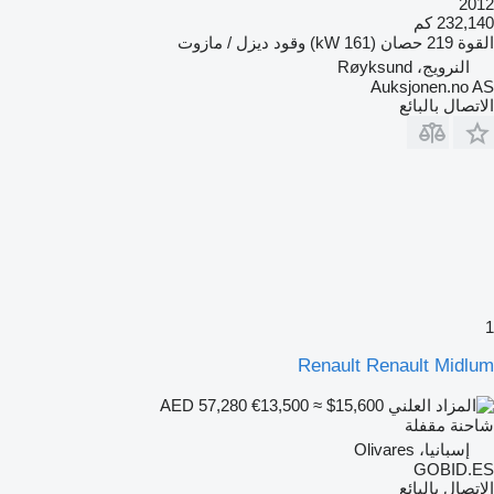
2012
232,140 كم
القوة
219 حصان (161 kW)
وقود
ديزل / مازوت
النرويج، Røyksund
Auksjonen.no AS
الاتصال بالبائع
1
Renault Renault Midlum
€13,500
≈ $15,600
AED 57,280
شاحنة مقفلة
إسبانيا، Olivares
GOBID.ES
الاتصال بالبائع