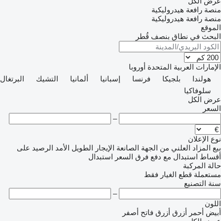
عرض الكل
منصة رافعة هيدروليكية
منصة رافعة هيدروليكية
الموقع
البحث في نطاق بنصف قُطر
الإمارات العربية المتحدة
أوروبا
هولندا
بلجيكا
فرنسا
إسبانيا
ألمانيا
التشيك
البرتغال
سلوفاكيا
عرض الكل
السعر
–
نوع الإعلان
بيع
المزاد العلني
من الجهة الصانعة
الإيجار الطويل الأمد
الرصيد
على
أقساط
استبدال مع دفع فرق السعر
استبدال
حالة المركبة
مستعملة
قطع الغيار فقط
سنة التصنيع
–
اللون
أبيض
أحمر
أزرق
أزرق فاتح
أصفر