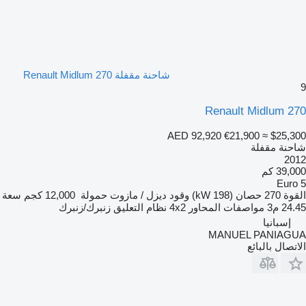
شاحنة مقفلة Renault Midlum 270
9
Renault Midlum 270
AED 92,920
€21,900
≈ $25,300
شاحنة مقفلة
2012
39,000 كم
Euro 5
القوة
270 حصان (198 kW)
وقود
ديزل / مازوت
حمولة
12,000 كجم
سعة
24.45 م3
مواصفات المحاور
4x2
نظام التعليق
زنبرك/زنبرك
إسبانيا
MANUEL PANIAGUA
الاتصال بالبائع