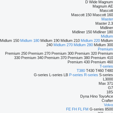
D Wide
Magnum
Magnum AE
Mascott
Mascott 150
Mascott 160
Master
Master 2.3
Midliner
Midliner 150
Midliner 180
Midlum
Midlum 150
Midlum 180
Midlum 190
Midlum 210
Midlum 220
Midlum
240
Midlum 270
Midlum 280
Midlum 300
Premium
Premium 250
Premium 270
Premium 300
Premium 320
Premium
330
Premium 340
Premium 370
Premium 380
Premium 410
Premium 430
Premium 460
T-series
T380
T430
T460
T480
G-series
L-series
LB
P-series
R-series
S-series
L3000
Max
371
G7
18S
Dyna
Hino
ToyoAce
Crafter
Volvo
FE
FH
FL
FM
G-series
8500