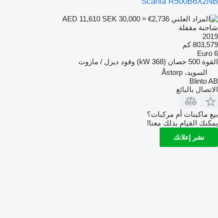
Scania R500B6X2NB
SEK 30,000
≈ €2,736
AED 11,610
شاحنة مقفلة
2019
803,579 كم
Euro 6
القوة
500 حصان (368 kW)
وقود
ديزل / مازوت
السويد، Åstorp
Blinto AB
الاتصال بالبائع
بيع ماكينات أم مركبات؟
يمكنك القيام بذلك معنا!
نشر إعلانك