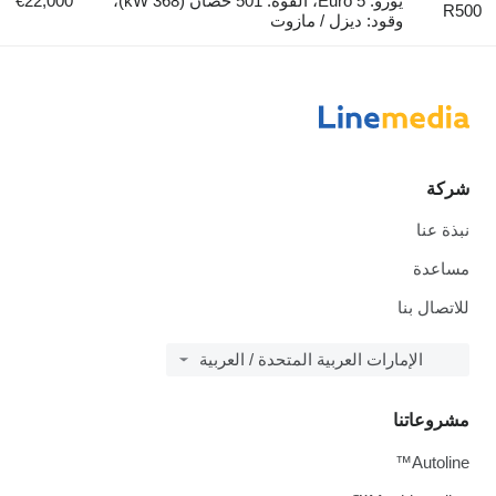
يورو: Euro 5، القوة: 501 حصان (368 kW)،
€22,000
R500
وقود: ديزل / مازوت
شركة
نبذة عنا
مساعدة
للاتصال بنا
الإمارات العربية المتحدة / العربية
مشروعاتنا
Autoline™