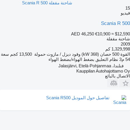
شاحنة مقفلة Scania R 500
15
فيديو
Scania R 500
AED 46,250
€10,900
≈ $12,590
شاحنة مقفلة
2009
1,329,998 كم
القوة
500 حصان (368 kW)
وقود
ديزل / مازوت
حمولة
13,500 كجم
سعة
54 م3
نظام التعليق
بضغط الهواء/بضغط الهواء
فنلندا، Jalasjärvi, Etelä-Pohjanmaa
Kauppilan Autohajottamo Oy
الاتصال بالبائع
تفاصيل حول الموديل Scania R500