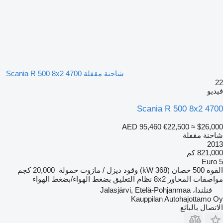
شاحنة مقفلة Scania R 500 8x2 4700
22
فيديو
Scania R 500 8x2 4700
AED 95,460
€22,500
≈ $26,000
شاحنة مقفلة
2013
821,000 كم
Euro 5
القوة
500 حصان (368 kW)
وقود
ديزل / مازوت
حمولة
20,000 كجم
مواصفات المحاور
8x2
نظام التعليق
بضغط الهواء/بضغط الهواء
فنلندا، Jalasjärvi, Etelä-Pohjanmaa
Kauppilan Autohajottamo Oy
الاتصال بالبائع