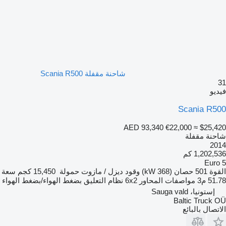
شاحنة مقفلة Scania R500
31
فيديو
Scania R500
AED 93,340
€22,000
≈ $25,420
شاحنة مقفلة
2014
1,202,536 كم
Euro 5
القوة
501 حصان (368 kW)
وقود
ديزل / مازوت
حمولة
15,450 كجم
سعة
51.78 م3
مواصفات المحاور
6x2
نظام التعليق
بضغط الهواء/بضغط الهواء
إستونيا، Sauga vald
Baltic Truck OÜ
الاتصال بالبائع