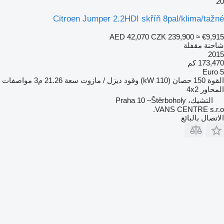
20
Citroen Jumper 2.2HDI skříň 8pal/klima/tažné
AED 42,070
CZK 239,900
≈ €9,915
شاحنة مقفلة
2015
173,470 كم
Euro 5
القوة
150 حصان (110 kW)
وقود
ديزل / مازوت
سعة
21.26 م3
مواصفات
المحاور
4x2
التشيك، Praha 10 –Štěrboholy
VANS CENTRE s.r.o.
الاتصال بالبائع