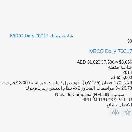
شاحنة مقفلة IVECO Daily 70C17
39
IVECO Daily 70C17
AED 31,820
€7,500
≈ $8,666
شاحنة مقفلة
2014
655,000 كم
القوة
170 حصان (125 kW)
وقود
ديزل / مازوت
حمولة
3,000 كجم
سعة
26.73 م3
مواصفات المحاور
4x2
نظام التعليق
زنبرك/زنبرك
إسبانيا، Nava de Campana (HELLIN)
HELLÍN TRUCKS, S. L. U.
الاتصال بالبائع