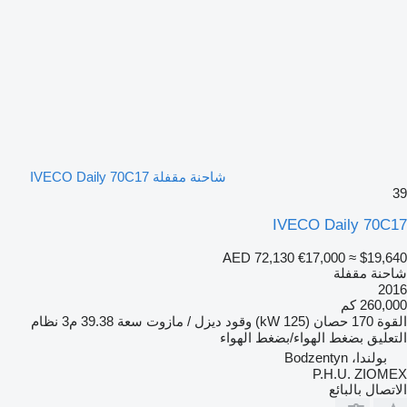
شاحنة مقفلة IVECO Daily 70C17
39
IVECO Daily 70C17
AED 72,130
€17,000
≈ $19,640
شاحنة مقفلة
2016
260,000 كم
القوة
170 حصان (125 kW)
وقود
ديزل / مازوت
سعة
39.38 م3
نظام
التعليق
بضغط الهواء/بضغط الهواء
بولندا، Bodzentyn
P.H.U. ZIOMEX
الاتصال بالبائع