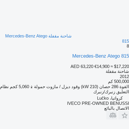
شاحنة مقفلة Mercedes-Benz Atego
815
8
Mercedes-Benz Atego 815
AED 63,220
€14,900
≈ $17,220
شاحنة مقفلة
2012
500,000 كم
القوة
286 حصان (210 kW)
وقود
ديزل / مازوت
حمولة
5,060 كجم
نظام
التعليق
زنبرك/زنبرك
كرواتيا، Lučko
IVECO PRE-OWNED BENUSSI
الاتصال بالبائع