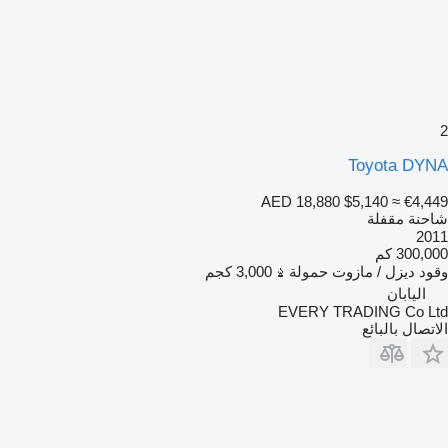
2
Toyota DYNA
AED 18,880
$5,140
≈ €4,449
شاحنة مقفلة
2011
300,000 كم
وقود
ديزل / مازوت
حمولة
3,000 كجم
اليابان
EVERY TRADING Co Ltd
الاتصال بالبائع