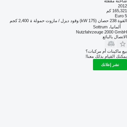
شاحنة مقفلة
2012
165,321 كم
Euro 5
القوة
238 حصان (175 kW)
وقود
ديزل / مازوت
حمولة
2,400 كجم
ألمانيا، Sottrum
Nutzfahrzeuge 2000 GmbH
الاتصال بالبائع
بيع ماكينات أم مركبات؟
يمكنك القيام بذلك معنا!
نشر إعلانك