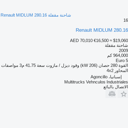
شاحنة مقفلة Renault MIDLUM 280.16
16
Renault MIDLUM 280.16
AED 70,010
€16,500
≈ $19,060
شاحنة مقفلة
2009
964,000 كم
Euro 5
القوة
280 حصان (206 kW)
وقود
ديزل / مازوت
سعة
41.75 م3
مواصفات
المحاور
4x2
إسبانيا، Agoncillo
Multitrucks Vehnculos Industriales
الاتصال بالبائع