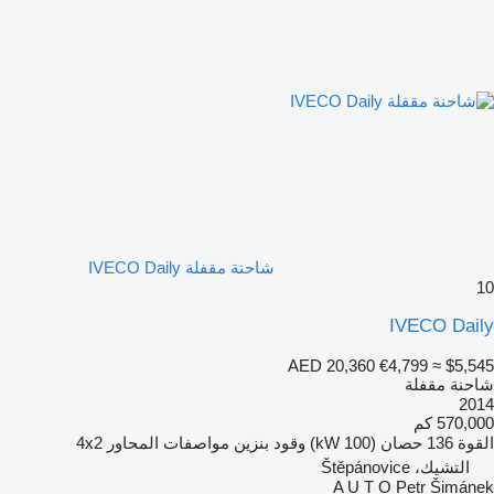
شاحنة مقفلة IVECO Daily
10
IVECO Daily
AED 20,360
€4,799
≈ $5,545
شاحنة مقفلة
2014
570,000 كم
القوة
136 حصان (100 kW)
وقود
بنزين
مواصفات المحاور
4x2
التشيك، Štěpánovice
A U T O Petr Šimánek