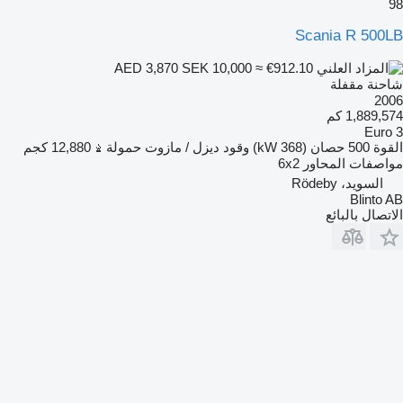
98
Scania R 500LB
SEK 10,000
≈ €912.10
AED 3,870
شاحنة مقفلة
2006
1,889,574 كم
Euro 3
القوة
500 حصان (368 kW)
وقود
ديزل / مازوت
حمولة
12,880 كجم
مواصفات المحاور
6x2
السويد، Rödeby
Blinto AB
الاتصال بالبائع