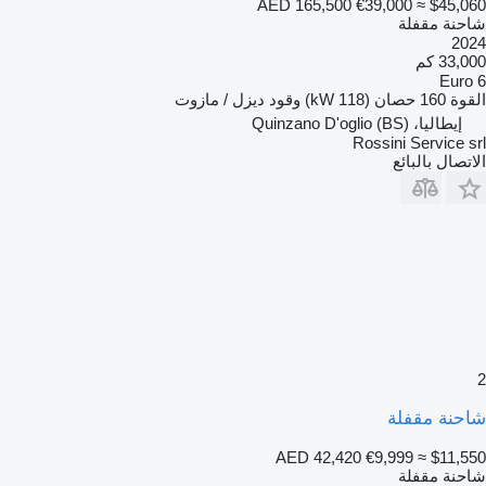
AED 165,500
€39,000
≈ $45,060
شاحنة مقفلة
2024
33,000 كم
Euro 6
القوة
160 حصان (118 kW)
وقود
ديزل / مازوت
إيطاليا، Quinzano D'oglio (BS)
Rossini Service srl
الاتصال بالبائع
2
شاحنة مقفلة
AED 42,420
€9,999
≈ $11,550
شاحنة مقفلة