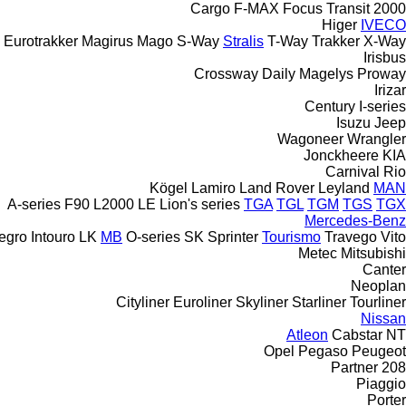
Cargo
F-MAX
Focus
Transit
2000
Higer
IVECO
Eurotrakker
Magirus
Mago
S-Way
Stralis
T-Way
Trakker
X-Way
Irisbus
Crossway
Daily
Magelys
Proway
Irizar
Century
I-series
Isuzu
Jeep
Wagoneer
Wrangler
Jonckheere
KIA
Carnival
Rio
Kögel
Lamiro
Land Rover
Leyland
MAN
A-series
F90
L2000
LE
Lion's series
TGA
TGL
TGM
TGS
TGX
Mercedes-Benz
tegro
Intouro
LK
MB
O-series
SK
Sprinter
Tourismo
Travego
Vito
Metec
Mitsubishi
Canter
Neoplan
Cityliner
Euroliner
Skyliner
Starliner
Tourliner
Nissan
Atleon
Cabstar
NT
Opel
Pegaso
Peugeot
Partner
208
Piaggio
Porter