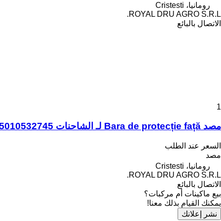
رومانيا، Cristesti
ROYAL DRU AGRO S.R.L.
الاتصال بالبائع
1
مصد Bara de protecție față لـ الشاحنات Renault 5010532745
السعر عند الطلب
مصد
رومانيا، Cristesti
ROYAL DRU AGRO S.R.L.
الاتصال بالبائع
بيع ماكينات أم مركبات؟
يمكنك القيام بذلك معنا!
نشر إعلانك