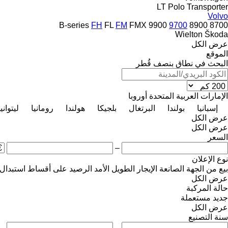
LT
Polo
Transporter
Volvo
B-series
FH
FL
FM
FMX
9900
9700
8900
8700
Wielton
Škoda
عرض الكل
الموقع
البحث في نطاق بنصف قُطر
الإمارات العربية المتحدة
أوروبا
إسبانيا
بولندا
البرتغال
بلجيكا
هولندا
رومانيا
ليتوانيا
عرض الكل
عرض الكل
السعر
–
نوع الإعلان
بيع
من الجهة الصانعة
الإيجار الطويل الأمد
الرصيد
على أقساط
استبدال
عرض الكل
حالة المركبة
جديد
مستعملة
عرض الكل
سنة التصنيع
–