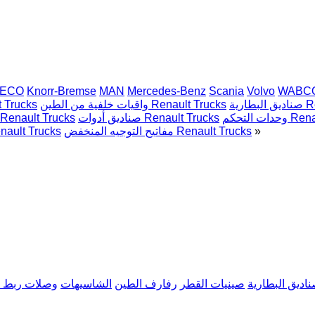
VECO
Knorr-Bremse
MAN
Mercedes-Benz
Scania
Volvo
WABC
Rena
واقيات خلفية من الطين Renault Trucks
شبكات المبرد 
Renault T
صناديق أدوات Renault Trucks
وصلات ربط المقطورة enault Trucks
»
مفاتيح التوجيه المنخفض Renault Trucks
تسوية (تخويش) موضعية  Trucks
اديق البطارية
صينيات القطر
رفارف الطين
الشاسيهات
وصلات ربط ا