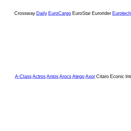
Crossway
Daily
EuroCargo
EuroStar
Eurorider
Eurotech
A-Class
Actros
Antos
Arocs
Atego
Axor
Citaro
Econic
In