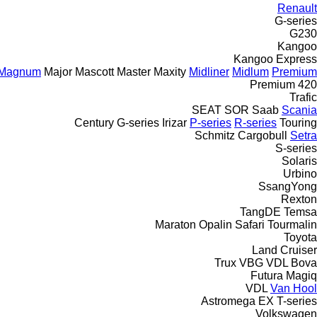
Renault
G-series
G230
Kangoo
Kangoo Express
Magnum
Major
Mascott
Master
Maxity
Midliner
Midlum
Premium
Premium 420
Trafic
SEAT
SOR
Saab
Scania
Century
G-series
Irizar
P-series
R-series
Touring
Schmitz Cargobull
Setra
S-series
Solaris
Urbino
SsangYong
Rexton
TangDE
Temsa
Maraton
Opalin
Safari
Tourmalin
Toyota
Land Cruiser
Trux
VBG
VDL Bova
Futura
Magiq
VDL
Van Hool
Astromega
EX
T-series
Volkswagen