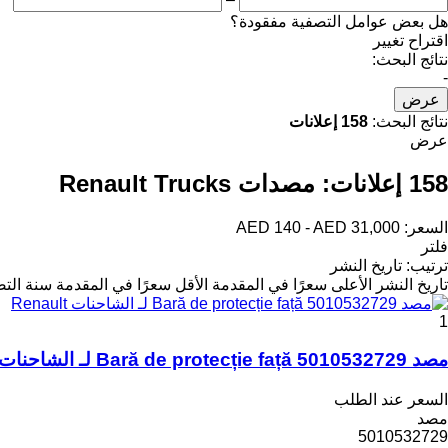
هل بعض عوامل التصفية مفقودة؟
اقتراح تغيير
نتائج البحث:
-
عرض
نتائج البحث:
158 إعلانات
عرض
158 إعلانات:
مصدات Renault Trucks
السعر:
AED 140 - AED 31,000
فلتر
ترتيب
:
تاريخ النشر
تاريخ النشر
الأعلى سعرًا في المقدمة
الأقل سعرًا في المقدمة
سنة التص
1
مصد Bară de protecție față 5010532729 لـ الشاحنات Renault
السعر عند الطلب
مصد
5010532729