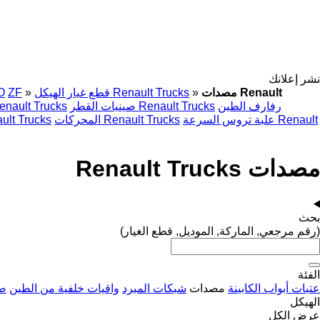
نشر إعلانك
مصدات Renault
»
قطع غيار الهيكل Renault Trucks
»
ZF
O
رفارف الطين
صينيات القطر Renault Trucks
صناديق البطارية ult Trucks
علبة تروس السرعة Renault
المحركات Renault Trucks
وحدات التحكم rucks
مصدات Renault Trucks
بحث
(رقم مرجعي, الماركة, الموديل, قطع الغيار)
الفئة
عتبات أبواب الكابينة
مصدات
شبكات المبرد
واقيات خلفية من الطين
صن
الهيكل
عرض الكل