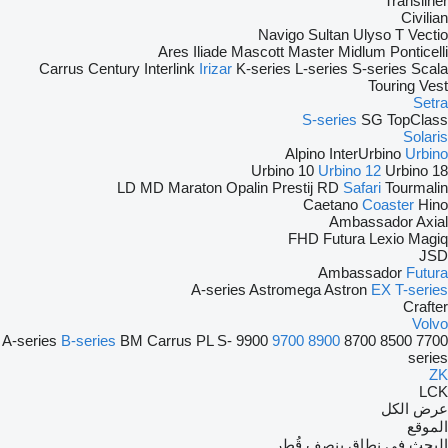
Transliner
Civilian
Navigo
Sultan
Ulyso T
Vectio
Ares
Iliade
Mascott
Master
Midlum
Ponticelli
Carrus
Century
Interlink
Irizar
K-series
L-series
S-series
Scala
Touring
Vest
Setra
S-series
SG
TopClass
Solaris
Alpino
InterUrbino
Urbino
Urbino 10
Urbino 12
Urbino 18
LD
MD
Maraton
Opalin
Prestij
RD
Safari
Tourmalin
Caetano
Coaster
Hino
Ambassador
Axial
FHD
Futura
Lexio
Magiq
JSD
Ambassador
Futura
A-series
Astromega
Astron
EX
T-series
Crafter
Volvo
A-series
B-series
BM
Carrus
PL
S-
9900
9700
8900
8700
8500
7700
series
ZK
LCK
عرض الكل
الموقع
البحث في نطاق بنصف قُطر