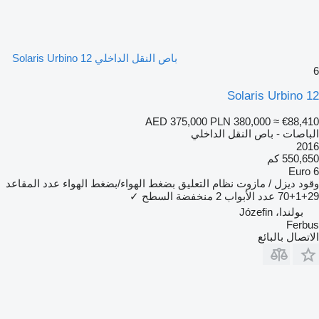
باص النقل الداخلي Solaris Urbino 12
6
Solaris Urbino 12
AED 375,000
PLN 380,000
≈ €88,410
الباصات - باص النقل الداخلي
2016
550,650 كم
Euro 6
وقود
ديزل / مازوت
نظام التعليق
بضغط الهواء/بضغط الهواء
عدد المقاعد
29+1+70
عدد الأبواب
2
منخفضة السطح
✓
بولندا، Józefin
Ferbus
الاتصال بالبائع