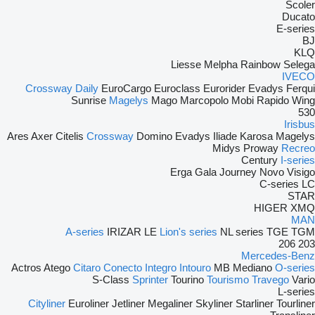
Scoler
Ducato
E-series
BJ
KLQ
Liesse
Melpha
Rainbow
Selega
IVECO
Crossway
Daily
EuroCargo
Euroclass
Eurorider
Evadys
Ferqui
Sunrise
Magelys
Mago
Marcopolo
Mobi
Rapido
Wing
530
Irisbus
Ares
Axer
Citelis
Crossway
Domino
Evadys
Iliade
Karosa
Magelys
Midys
Proway
Recreo
Century
I-series
Erga
Gala
Journey
Novo
Visigo
C-series
LC
STAR
HIGER
XMQ
MAN
A-series
IRIZAR
LE
Lion's series
NL series
TGE
TGM
206
203
Mercedes-Benz
Actros
Atego
Citaro
Conecto
Integro
Intouro
MB
Mediano
O-series
S-Class
Sprinter
Tourino
Tourismo
Travego
Vario
L-series
Cityliner
Euroliner
Jetliner
Megaliner
Skyliner
Starliner
Tourliner