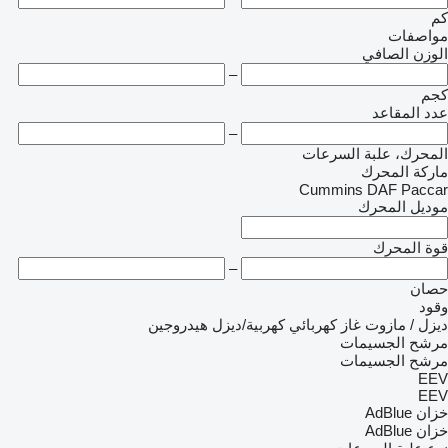
كم
مواصفات
الوزن الصافي
–
كجم
عدد المقاعد
–
المحرك، علبة السرعات
ماركة المحرك
Cummins
DAF
Paccar
موديل المحرك
قوة المحرك
–
حصان
وقود
ديزل / مازوت
غاز
كهربائي
كهربية/ديزل
هيدروجين
مرشح الجسيمات
مرشح الجسيمات
EEV
EEV
خزان AdBlue
خزان AdBlue