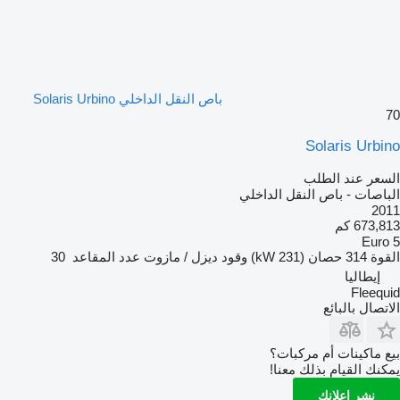
باص النقل الداخلي Solaris Urbino
70
Solaris Urbino
السعر عند الطلب
الباصات - باص النقل الداخلي
2011
673,813 كم
Euro 5
القوة
314 حصان (231 kW)
وقود
ديزل / مازوت
عدد المقاعد
30
إيطاليا
Fleequid
الاتصال بالبائع
بيع ماكينات أم مركبات؟
يمكنك القيام بذلك معنا!
نشر إعلانك