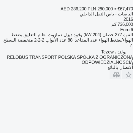
AED 286,200
PLN 290,000
≈ €67,470
الباصات - باص النقل الداخلي
2016
736,000 كم
Euro 6
القوة
277 حصان (204 kW)
وقود
ديزل / مازوت
نظام التعليق
بضغط
الهواء/بضغط الهواء
عدد المقاعد
88
عدد الأبواب
2-2-2
منخفضة السطح
✓
بولندا، Tczew
RELOBUS TRANSPORT POLSKA SPÓŁKA Z OGRANICZONĄ
ODPOWIEDZIALNOŚCIĄ
الاتصال بالبائع