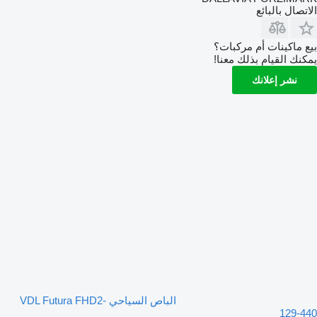
الاتصال بالبائع
بيع ماكينات أم مركبات؟
يمكنك القيام بذلك معنا!
نشر إعلانك
الباص السياحي VDL Futura FHD2-
129-440