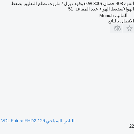
القوة
408 حصان (300 kW)
وقود
ديزل / مازوت
نظام التعليق
بضغط
الهواء/بضغط الهواء
عدد المقاعد
51
ألمانيا، Munich
الاتصال بالبائع
الباص السياحي VDL Futura FHD2-129
22