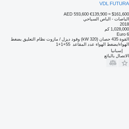
VDL FUTURA
AED 593,600
€139,900
≈ $161,600
الباصات - الباص السياحي
2018
1,028,000 كم
Euro 6
القوة
435 حصان (320 kW)
وقود
ديزل / مازوت
نظام التعليق
بضغط
الهواء/بضغط الهواء
عدد المقاعد
55+1+1
إسبانيا
الاتصال بالبائع