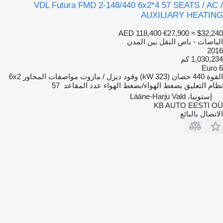
VDL Futura FMD 2-148/440 6x2*4 57 SEATS / AC /
AUXILIARY HEATING
AED 118,400
€27,900
≈ $32,240
الباصات - باص النقل بين المدن
2016
1,030,234 كم
Euro 6
القوة
440 حصان (323 kW)
وقود
ديزل / مازوت
مواصفات المحاور
6x2
نظام التعليق
بضغط الهواء/بضغط الهواء
عدد المقاعد
57
إستونيا، Lääne-Harju Vald
KB AUTO EESTI OÜ
الاتصال بالبائع