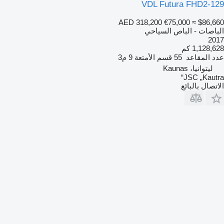
VDL Futura FHD2-129
AED 318,200
€75,000
≈ $86,660
الباصات - الباص السياحي
2017
1,128,628 كم
عدد المقاعد
55
قسم الأمتعة
9 م3
ليتوانيا، Kaunas
JSC „Kautra“
الاتصال بالبائع