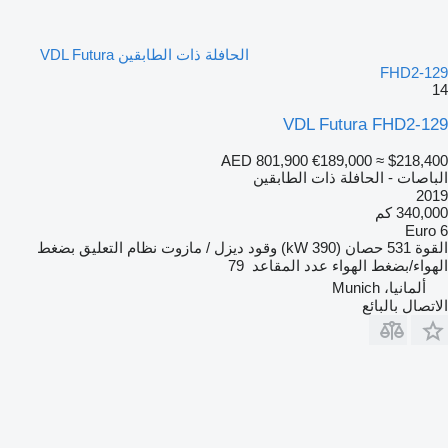
الحافلة ذات الطابقين VDL Futura
FHD2-129
14
VDL Futura FHD2-129
AED 801,900
€189,000
≈ $218,400
الباصات - الحافلة ذات الطابقين
2019
340,000 كم
Euro 6
القوة
531 حصان (390 kW)
وقود
ديزل / مازوت
نظام التعليق
بضغط
الهواء/بضغط الهواء
عدد المقاعد
79
ألمانيا، Munich
الاتصال بالبائع