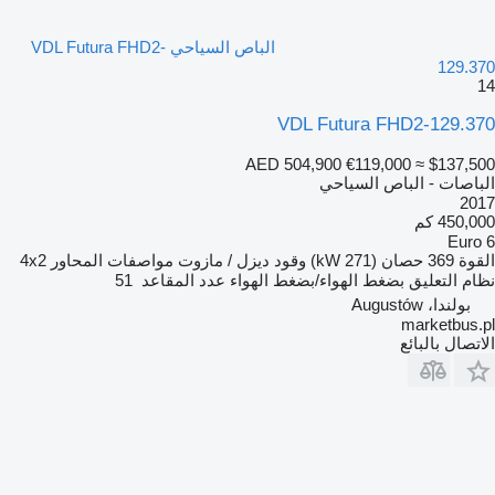
الباص السياحي VDL Futura FHD2-
129.370
14
VDL Futura FHD2-129.370
AED 504,900
€119,000
≈ $137,500
الباصات - الباص السياحي
2017
450,000 كم
Euro 6
القوة
369 حصان (271 kW)
وقود
ديزل / مازوت
مواصفات المحاور
4x2
نظام التعليق
بضغط الهواء/بضغط الهواء
عدد المقاعد
51
بولندا، Augustów
marketbus.pl
الاتصال بالبائع