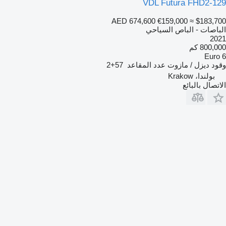
VDL Futura FHD2-129
AED 674,600
€159,000
≈ $183,700
الباصات - الباص السياحي
2021
800,000 كم
Euro 6
وقود
ديزل / مازوت
عدد المقاعد
57+2
بولندا، Krakow
الاتصال بالبائع