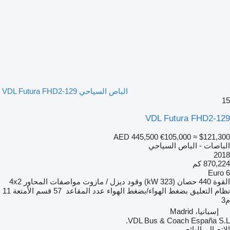
الباص السياحي VDL Futura FHD2-129
15
VDL Futura FHD2-129
AED 445,500
€105,000
≈ $121,300
الباصات - الباص السياحي
2018
870,224 كم
Euro 6
القوة
440 حصان (323 kW)
وقود
ديزل / مازوت
مواصفات المحاور
4x2
نظام التعليق
بضغط الهواء/بضغط الهواء
عدد المقاعد
57
قسم الأمتعة
11
م3
إسبانيا، Madrid
VDL Bus & Coach España S.L.
الاتصال بالبائع