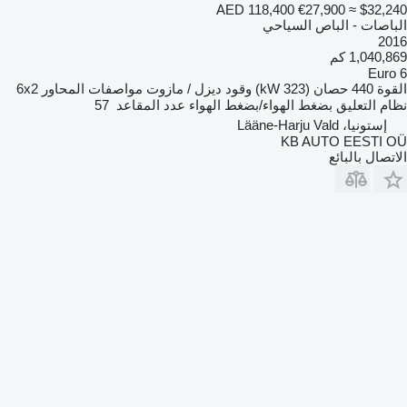
AED 118,400
€27,900
≈ $32,240
الباصات - الباص السياحي
2016
1,040,869 كم
Euro 6
القوة
440 حصان (323 kW)
وقود
ديزل / مازوت
مواصفات المحاور
6x2
نظام التعليق
بضغط الهواء/بضغط الهواء
عدد المقاعد
57
إستونيا، Lääne-Harju Vald
KB AUTO EESTI OÜ
الاتصال بالبائع