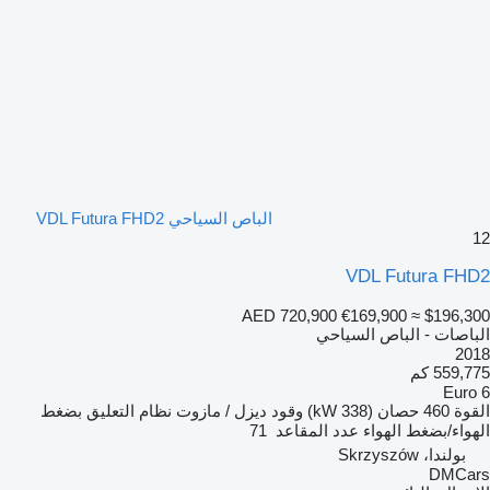
الباص السياحي VDL Futura FHD2
12
VDL Futura FHD2
AED 720,900
€169,900
≈ $196,300
الباصات - الباص السياحي
2018
559,775 كم
Euro 6
القوة
460 حصان (338 kW)
وقود
ديزل / مازوت
نظام التعليق
بضغط
الهواء/بضغط الهواء
عدد المقاعد
71
بولندا، Skrzyszów
DMCars