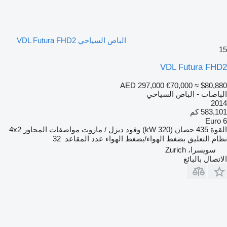
الباص السياحي VDL Futura FHD2
15
VDL Futura FHD2
AED 297,000
€70,000
≈ $80,880
الباصات - الباص السياحي
2014
583,101 كم
Euro 6
القوة
435 حصان (320 kW)
وقود
ديزل / مازوت
مواصفات المحاور
4x2
نظام التعليق
بضغط الهواء/بضغط الهواء
عدد المقاعد
32
سويسرا، Zurich
الاتصال بالبائع