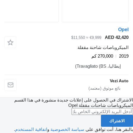
O
AED 42,
≈ $11,550
€9,999
يكروباصات شاحنة مقفلة
2
270,000 كم
إيطاليا، Travagliato (BS)
Vezi A
راك في الحصول على إعلانات جديدة منشورة في هذا القسم
روباصات شاحنات مقفلة
Opel
اشتراك
 هنا، أنت توافق على
سياسة الخصوصية
و
اتفاقية المستخدم
.