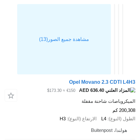
Opel Movano 2.3 CDTI L
AED 636.40
≈ $173.30
€150
يكروباصات شاحنة مقفلة
200 كم
ل (النوع)
L4
الارتفاع (النوع)
H3
هولندا، Buitenpost