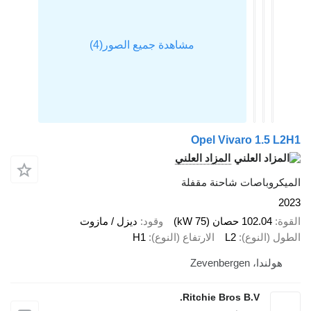
Opel Vivaro 1.5 L
المزاد العلني
يكروباصات شاحنة مقفلة
2
ة
102.04 حصان (75 kW)
وقود
ديزل / مازوت
ل (النوع)
L2
الارتفاع (النوع)
H1
هولندا، Zevenbergen
Ritchie Bros B.V.