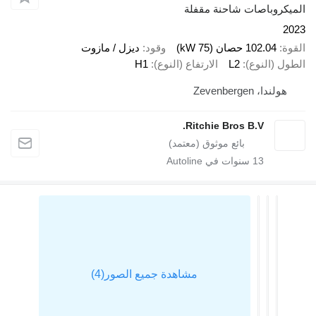
يكروباصات شاحنة مقفلة
2
ة
102.04 حصان (75 kW)
وقود
ديزل / مازوت
ل (النوع)
L2
الارتفاع (النوع)
H1
هولندا، Zevenbergen
Ritchie Bros B.V.
13
سنوات في Autoline