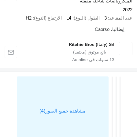
يكروباصات شاحنة مقفلة
2
 المقاعد
3
الطول (النوع)
L4
الارتفاع (النوع)
H2
إيطاليا، Caorso
Ritchie Bros (Italy) Srl
13
سنوات في Autoline