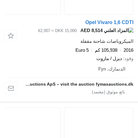
Opel Vivaro 1,6 C
AED 8,514
≈ €2,007
DKK 15,000
يكروباصات شاحنة مقفلة
2
105,938 كم
Euro 5
د
ديزل / مازوت
الدنمارك، Fyn
Fymas Auctions ApS – visit the auction fymasauctions.dk