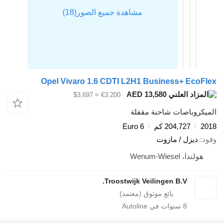
Opel Vivaro 1.6 CDTI L2H1 Business+ EcoF
AED 13,580
≈ $3,697
€3,200
يكروباصات شاحنة مقفلة
2
204,727 كم
Euro 6
د
ديزل / مازوت
هولندا، Wenum-Wiesel
Troostwijk Veilingen B.V.
8
سنوات في Autoline