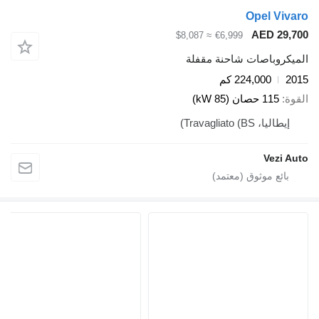
Opel Viv
AED 29,
≈ $8,087
€6,999
يكروباصات شاحنة مقفلة
2
224,000 كم
ة
115 حصان (85 kW)
إيطاليا، Travagliato (BS)
Vezi A