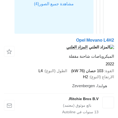
Opel Movano L
المزاد العلني
يكروباصات شاحنة مقفلة
2
ة
103 حصان (76 kW)
الطول (النوع)
L4
تفاع (النوع)
H2
هولندا، Zevenbergen
Ritchie Bros B.V.
13
سنوات في Autoline