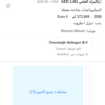
AED 1,061
≈ $288.90
€250
يكروباصات شاحنة مقفلة
2
372,669 كم
Euro 4
د
ديزل / مازوت
هولندا، Wenum-Wiesel
Troostwijk Veilingen B.V.
8
سنوات في Autoline