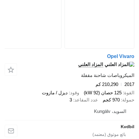
Opel Viv
المزاد العلني
يكروباصات شاحنة مقفلة
2
210,290 كم
ة
125 حصان (92 kW)
وقود
ديزل / مازوت
لة
970 كجم
عدد المقاعد
3
السويد، Kungälv
Kvd