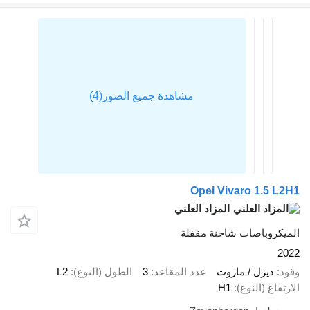
Opel Vivaro 1.5 L
المزاد العلني
يكروباصات شاحنة مقفلة
2
د
ديزل / مازوت
عدد المقاعد
3
الطول (النوع)
L2
تفاع (النوع)
H1