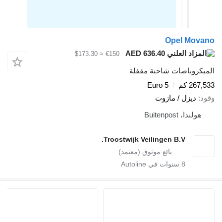
Opel Mov
AED 636.40
≈ $173.30
€150
يكروباصات شاحنة مقفلة
267 كم
Euro 5
د
ديزل / مازوت
هولندا، Buitenpost
Troostwijk Veilingen B.V.
8
سنوات في Autoline