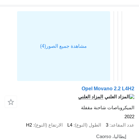
Opel Movano 2.2 L
المزاد العلني
يكروباصات شاحنة مقفلة
2
 المقاعد
3
الطول (النوع)
L4
الارتفاع (النوع)
H2
إيطاليا، Caorso