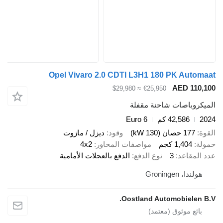
Opel Vivaro 2.0 CDTI L3H1 180 PK Autom
AED 110,
≈ $29,980
€25,950
يكروباصات شاحنة مقفلة
2
42,586 كم
Euro 6
ة
177 حصان (130 kW)
وقود
ديزل / مازوت
لة
1,404 كجم
مواصفات المحاور
4x2
 المقاعد
3
نوع الدفع
الدفع بالعجلات الأمامية
هولندا، Groningen
Oostland Automobielen B