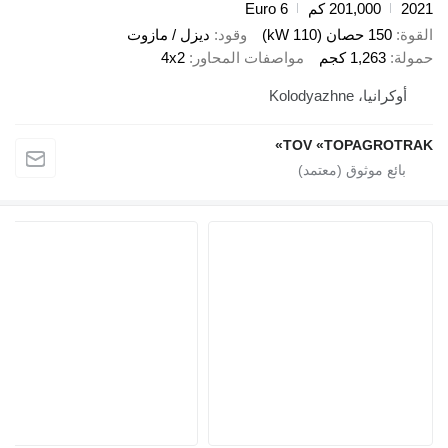
2
201,000 كم
Euro 6
ة
150 حصان (110 kW)
وقود
ديزل / مازوت
لة
1,263 كجم
مواصفات المحاور
4x2
أوكرانيا، Kolodyazhne
TOV «TOPAGROTR