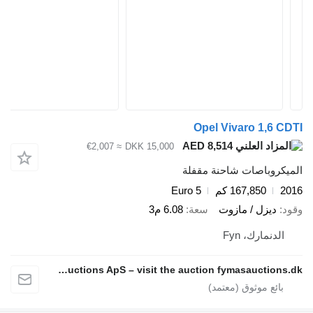
Opel Vivaro 1,6 C
AED 8,514
≈ €2,007
DKK 15,000
يكروباصات شاحنة مقفلة
2
167,850 كم
Euro 5
د
ديزل / مازوت
سعة
6.08 م3
الدنمارك، Fyn
Fymas Auctions ApS – visit the auction fymasauctions.dk