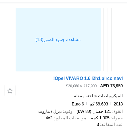
Opel VIVARO 1.6 l2h1 airco na
AED 75,
≈ $20,680
€17,900
يكروباصات شاحنة مقفلة
2
69,693 كم
Euro 6
ة
121 حصان (89 kW)
وقود
ديزل / مازوت
لة
1,305 كجم
مواصفات المحاور
4x2
 المقاعد
3