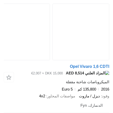
Opel Vivaro 1,6 C
AED 8,514
≈ €2,007
DKK 15,000
يكروباصات شاحنة مقفلة
2
135,800 كم
Euro 5
د
ديزل / مازوت
مواصفات المحاور
4x2
الدنمارك، Fyn