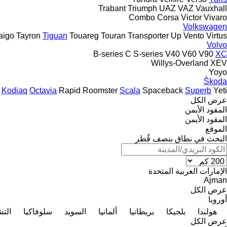
Trabant
Triumph
UAZ
VAZ
Vauxhall
Combo
Corsa
Victor
Vivaro
Volkswagen
aigo
Tayron
Tiguan
Touareg
Touran
Transporter
Up
Vento
Virtus
Volvo
B-series
C
S-series
V40
V60
V90
XC
Willys-Overland
XEV
Yoyo
Škoda
Kodiaq
Octavia
Rapid
Roomster
Scala
Spaceback
Superb
Yeti
عرض الكل
المقود الأيمن
المقود الأيمن
الموقع
البحث في نطاق بنصف قُطر
الإمارات العربية المتحدة
Ajman
عرض الكل
أوروبا
هولندا
بلجيكا
بريطانيا
ألمانيا
السويد
سلوفاكيا
الت
عرض الكل