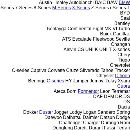
Austin-Healey
Autobianchi
BAIC
BAW
BMW
-Series
7-Series
8-Series
M-Series
X-Series
Z-Series
i-Series
1-Series
BYD
Seal
Bentley
Bentayga
Continental
Eight
MK VI
Turbo
Buick
Cadillac
ATS
Escalade
Fleetwood
Seville
Changan
Alsvin
CS
UNI-K
UNI-T
X-series
Chery
Tiggo
Chevrolet
C-series
Captiva
Corvette
Cruze
Silverado
Tahoe
Tracker
Chrysler
Citroen
Berlingo
C-series
HY
Jumper
Jumpy
Relay
Xsara
Cupra
Ateca
Born
Formentor
Leon
Terramar
DAF
DFM
DR
DS
DS
Dacia
Dokker
Duster
Jogger
Lodgy
Logan
Sandero
Spring
Daewoo
Daihatsu
Daimler
Datsun
Dodge
Challenger
Charger
Durango
Ram
Dongfeng
Doretti
Durant
Fassi
Ferrari