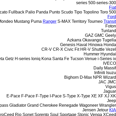
500-series
300-series
Fiat
cato
Fullback
Palio
Panda
Punto
Scudo
Tipo
Topolino
Toro
500
Ford
Mondeo
Mustang
Puma
Ranger
S-MAX
Territory
Tourneo
Transit
Foton
Tunland
GAZ
GMC
Geely
Azkarra
Okavango
Tugella
Genesis
Haval
Hinowa
Honda
CR-V
CR-X
Civic
Fit
HR-V
Shuttle
Vezel
Hummer
Hyundai
eta
Getz
H-series
Ioniq
Kona
Santa Fe
Tucson
Venue
i-Series
ix
IVECO
Daily
Massif
Infiniti
Isuzu
Bighorn
D-Max
NPR
Wizard
JAC
JMC
Vigus
Jaguar
E-Pace
F-Pace
F-Type
I-Pace
S-Type
X-Type
XE
XF
XJ
XK
Jeep
pass
Gladiator
Grand Cherokee
Renegade
Wagoneer
Wrangler
Jensen
Jetour
KIA
roCeed
Rio
Sonet
Sorento
Soul
Sportage
Stonic
Venga
XCeed