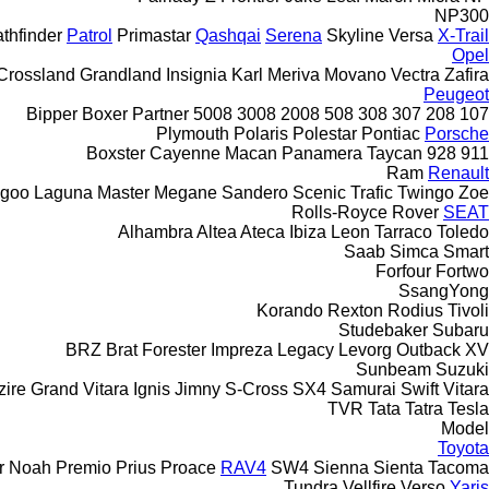
NP300
thfinder
Patrol
Primastar
Qashqai
Serena
Skyline
Versa
X-Trail
Opel
Crossland
Grandland
Insignia
Karl
Meriva
Movano
Vectra
Zafira
Peugeot
Bipper
Boxer
Partner
5008
3008
2008
508
308
307
208
107
Plymouth
Polaris
Polestar
Pontiac
Porsche
Boxster
Cayenne
Macan
Panamera
Taycan
928
911
Ram
Renault
goo
Laguna
Master
Megane
Sandero
Scenic
Trafic
Twingo
Zoe
Rolls-Royce
Rover
SEAT
Alhambra
Altea
Ateca
Ibiza
Leon
Tarraco
Toledo
Saab
Simca
Smart
Forfour
Fortwo
SsangYong
Korando
Rexton
Rodius
Tivoli
Studebaker
Subaru
BRZ
Brat
Forester
Impreza
Legacy
Levorg
Outback
XV
Sunbeam
Suzuki
zire
Grand Vitara
Ignis
Jimny
S-Cross
SX4
Samurai
Swift
Vitara
TVR
Tata
Tatra
Tesla
Model
Toyota
r
Noah
Premio
Prius
Proace
RAV4
SW4
Sienna
Sienta
Tacoma
Tundra
Vellfire
Verso
Yaris