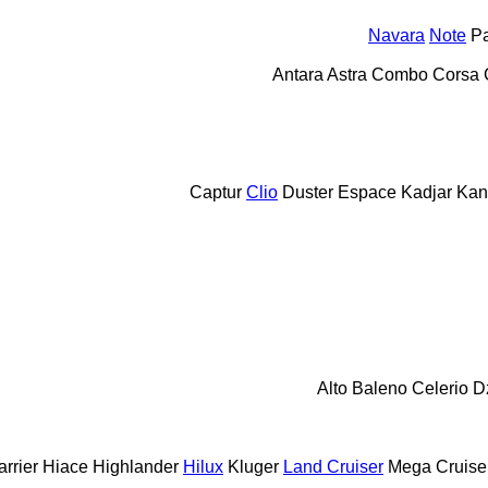
Navara
Note
Pa
Antara
Astra
Combo
Corsa
Captur
Clio
Duster
Espace
Kadjar
Kan
Alto
Baleno
Celerio
D
rrier
Hiace
Highlander
Hilux
Kluger
Land Cruiser
Mega Cruise