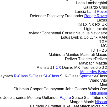
Lada
Lamborghini
Gallardo
Urus
Lancia
Land Rover
Defender
Discovery
Freelander
Range Rover
Lexus
IS
LX
NX
RX
UX
Ligier
Lincoln
Aviator
Continental
Corsair
Nautilus
Navigator
Lotus
Lynk & Co
Lynx
MAN
TGE
MG
TD
TF
ZS
Mahindra
Manitou
Maserati
Maxus
Deliver
T-series
eDeliver
Maybach
Mazda
Atenza
BT
CX
Demio
MX
T-series
6
5
3
2
Mercedes-Benz
aybach
R-Class
S-Class
SL-Class
SLK-Class
Sprinter
V-Class
Viano
Vito
Mini
Clubman
Cooper
Countryman
John Cooper Works
One
Mitsubishi
se
Jeep
L-series
Montero
Outlander
Pajero
Space Star
Triton
eK
Morgan
Morris
Nissan
Fairlady Z
Frontier
Juke
Leaf
March
Micra
NP