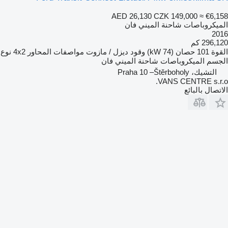
AED 26,130
CZK 149,000
≈ €6,158
الميكروباصات شاحنة الميني فان
2016
296,120 كم
القوة
101 حصان (74 kW)
وقود
ديزل / مازوت
مواصفات المحاور
4x2
نوع
الجسم
الميكروباصات شاحنة الميني فان
التشيك، Praha 10 –Štěrboholy
VANS CENTRE s.r.o.
الاتصال بالبائع