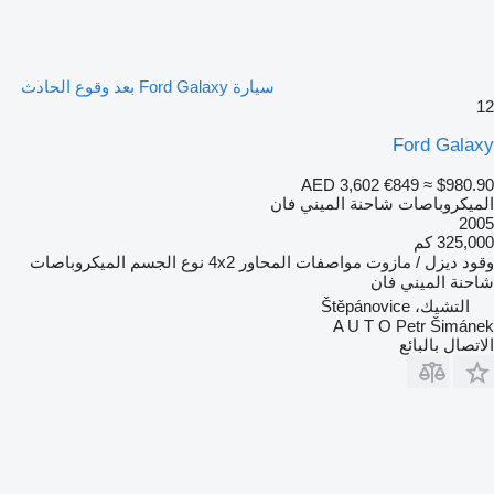
سيارة Ford Galaxy بعد وقوع الحادث
12
Ford Galaxy
AED 3,602
€849
≈ $980.90
الميكروباصات شاحنة الميني فان
2005
325,000 كم
وقود
ديزل / مازوت
مواصفات المحاور
4x2
نوع الجسم
الميكروباصات
شاحنة الميني فان
التشيك، Štěpánovice
A U T O Petr Šimánek
الاتصال بالبائع