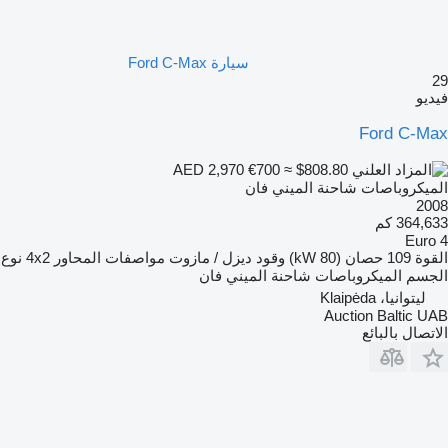
سيارة Ford C-Max
29
فيديو
Ford C-Max
€700
≈ $808.80
AED 2,970
الميكروباصات شاحنة الميني فان
2008
364,633 كم
Euro 4
القوة
109 حصان (80 kW)
وقود
ديزل / مازوت
مواصفات المحاور
4x2
نوع
الجسم
الميكروباصات شاحنة الميني فان
ليتوانيا، Klaipėda
Auction Baltic UAB
الاتصال بالبائع