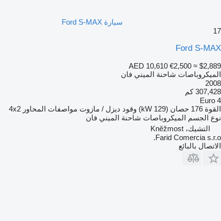
سيارة Ford S-MAX
17
Ford S-MAX
AED 10,610
€2,500
≈ $2,889
الميكروباصات شاحنة الميني فان
2008
307,428 كم
Euro 4
القوة
176 حصان (129 kW)
وقود
ديزل / مازوت
مواصفات المحاور
4x2
نوع الجسم
الميكروباصات شاحنة الميني فان
التشيك، Kněžmost
Farid Comercia s.r.o.
الاتصال بالبائع