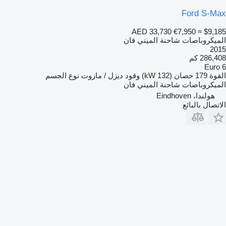
Ford S-Max
AED 33,730
€7,950
≈ $9,185
الميكروباصات شاحنة الميني فان
2015
286,408 كم
Euro 6
القوة
179 حصان (132 kW)
وقود
ديزل / مازوت
نوع الجسم
الميكروباصات شاحنة الميني فان
هولندا، Eindhoven
الاتصال بالبائع