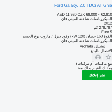
Ford Galaxy, 2.0 TDCi AT Ghia
AED 11,920
CZK 68,000
≈ €2,810
الميكروباصات شاحنة الميني فان
2012
278,787 كم
Euro 5
القوة
163 حصان (120 kW)
وقود
ديزل / مازوت
نوع الجسم
الميكروباصات شاحنة الميني فان
التشيك، Vrchlabí
الاتصال بالبائع
بيع ماكينات أم مركبات؟
يمكنك القيام بذلك معنا!
نشر إعلانك