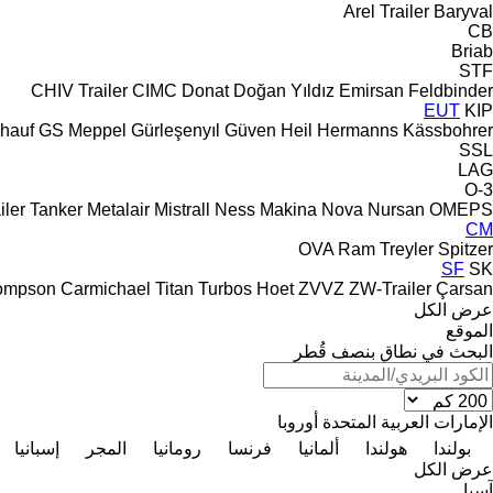
Arel Trailer
Baryval
CB
Briab
STF
CHIV Trailer
CIMC
Donat
Doğan Yıldız
Emirsan
Feldbinder
EUT
KIP
hauf
GS Meppel
Gürleşenyıl
Güven
Heil
Hermanns
Kässbohrer
SSL
LAG
O-3
iler Tanker
Metalair
Mistrall
Ness Makina
Nova
Nursan
OMEPS
CM
OVA
Ram Treyler
Spitzer
SF
SK
ompson Carmichael
Titan
Turbos Hoet
ZVVZ
ZW-Trailer
Çarsan
عرض الكل
الموقع
البحث في نطاق بنصف قُطر
الإمارات العربية المتحدة
أوروبا
بولندا
هولندا
ألمانيا
فرنسا
رومانيا
المجر
إسبانيا
عرض الكل
آسيا