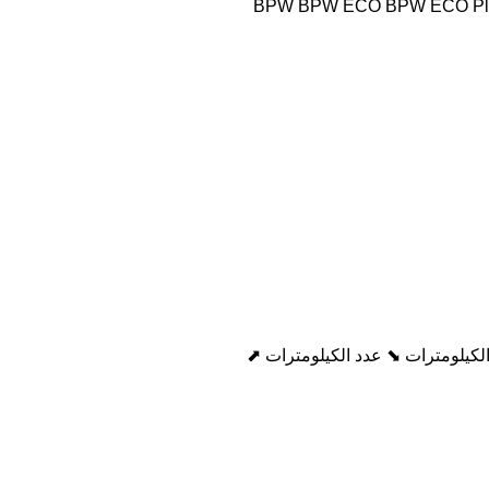
BPW
BPW ECO
BPW ECO Pl
لكيلومترات ⬊
عدد الكيلومترات ⬈