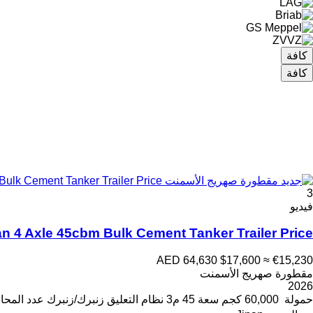
كافة
كافة
3
فيديو
an 4 Axle 45cbm Bulk Cement Tanker Trailer Price
AED 64,630
$17,600
≈ €15,230
مقطورة صهريج الأسمنت
2026
حمولة
60,000 كجم
سعة
45 م3
نظام التعليق
زنبرك/زنبرك
عدد المحا