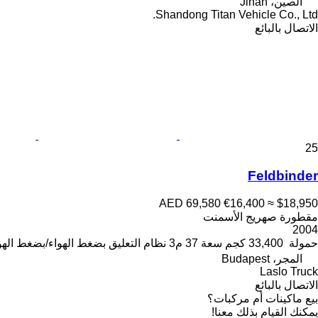
الصين، Jinan
Shandong Titan Vehicle Co., Ltd.
الاتصال بالبائع
25
Feldbinder
AED 69,580
€16,400
≈ $18,950
مقطورة صهريج الأسمنت
2004
حمولة
33,400 كجم
سعة
37 م3
نظام التعليق
بضغط الهواء/بضغط الهو
المجر، Budapest
Laslo Truck
الاتصال بالبائع
بيع ماكينات أم مركبات؟
يمكنك القيام بذلك معنا!