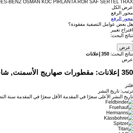
ES-BENZ
OSMAN KOC
PIRLANTA
ROR
SAF
SERTEL
TRAX
عرض الكل
محور الرفع
محور الرفع
هل بعض عوامل التصفية مفقودة؟
اقتراح تغيير
نتائج البحث:
-
عرض
نتائج البحث:
350 إعلانات
عرض
350 إعلانات:
مقطورات صهاريج الأسمنت, شاح
فلتر
ترتيب
:
تاريخ النشر
تاريخ النشر
الأعلى سعرًا في المقدمة
الأقل سعرًا في المقدمة
سنة التص