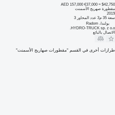
AED 157,000
€37,000
≈ $42,750
مقطورة صهريج الأسمنت
2019
سعة
35 م3
عدد المحاور
3
بولندا، Radom
HYDRO-TRUCK sp. z o.o.
الاتصال بالبائع
طرازات أخرى في القسم "مقطورات صهاريج الأسمنت"