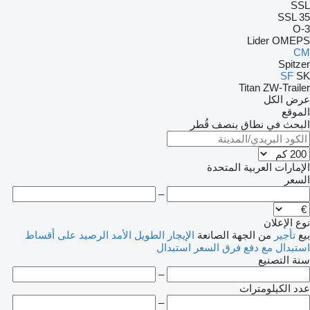
SSL
SSL 35
O-3
Lider
OMEPS
CM
Spitzer
SF
SK
Titan
ZW-Trailer
عرض الكل
الموقع
البحث في نطاق بنصف قُطر
الإمارات العربية المتحدة
السعر
–
نوع الإعلان
بيع
تأجير
من الجهة الصانعة
الإيجار الطويل الأمد
الرصيد
على أقساط
استبدال مع دفع فرق السعر
استبدال
سنة التصنيع
–
عدد الكيلومترات
–