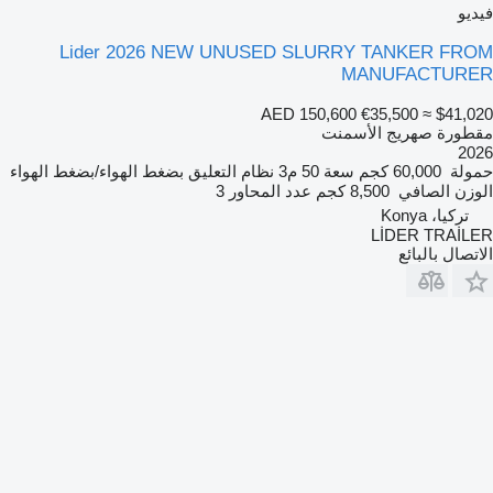
فيديو
Lider 2026 NEW UNUSED SLURRY TANKER FROM
MANUFACTURER
AED 150,600
€35,500
≈ $41,020
مقطورة صهريج الأسمنت
2026
حمولة
60,000 كجم
سعة
50 م3
نظام التعليق
بضغط الهواء/بضغط الهواء
الوزن الصافي
8,500 كجم
عدد المحاور
3
تركيا، Konya
LİDER TRAİLER
الاتصال بالبائع