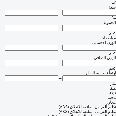
كم
سعة
–
م3
الحمولة
–
كجم
مواصفات
الوزن الإجمالي
–
كجم
الوزن الصافي
–
كجم
ارتفاع صينية القطر
–
ملم
هيكل
تدفئة
تدفئة
محاور
نظام الفرامل المانعة للانغلاق (ABS)
نظام الفرامل المانعة للانغلاق (ABS)