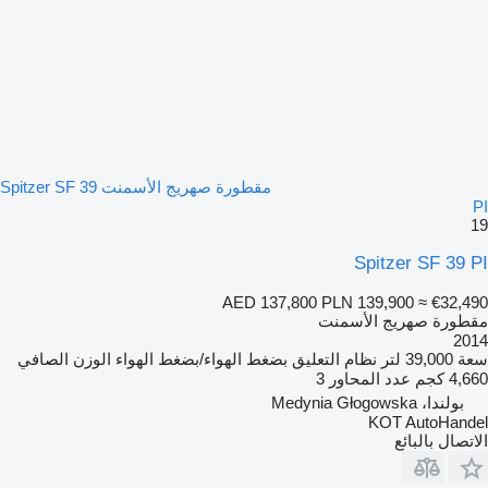
مقطورة صهريج الأسمنت Spitzer SF 39
PI
19
Spitzer SF 39 PI
AED 137,800
PLN 139,900
≈ €32,490
مقطورة صهريج الأسمنت
2014
سعة
39,000 لتر
نظام التعليق
بضغط الهواء/بضغط الهواء
الوزن الصافي
4,660 كجم
عدد المحاور
3
بولندا، Medynia Głogowska
KOT AutoHandel
الاتصال بالبائع