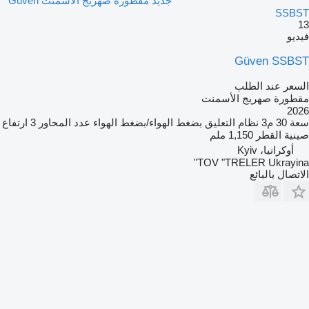
جديد مقطورة صهريج الأسمنت Güven
SSBST
13
فيديو
Güven SSBST
السعر عند الطلب
مقطورة صهريج الأسمنت
2026
سعة
30 م3
نظام التعليق
بضغط الهواء/بضغط الهواء
عدد المحاور
3
ارتفاع
صينية القطر
1,150 ملم
أوكرانيا، Kyiv
TOV "TRELER Ukrayina"
الاتصال بالبائع