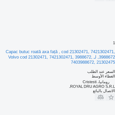
1
Capac butuc roată axa față , cod 21302471, 7421302471,
3988672, لـ Volvo cod 21302471, 7421302471, 3988672,
7403988672, 21302475
السعر عند الطلب
الغطاء الأوسط
رومانيا، Cristesti
ROYAL DRU AGRO S.R.L.
الاتصال بالبائع