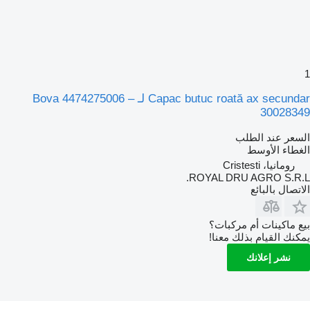
1
Capac butuc roată ax secundar لـ Bova 4474275006 –
30028349
السعر عند الطلب
الغطاء الأوسط
رومانيا، Cristesti
ROYAL DRU AGRO S.R.L.
الاتصال بالبائع
بيع ماكينات أم مركبات؟
يمكنك القيام بذلك معنا!
نشر إعلانك