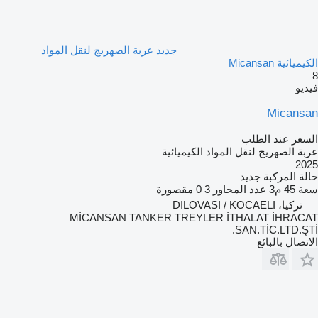
جديد عربة الصهريج لنقل المواد
الكيميائية Micansan
8
فيديو
Micansan
السعر عند الطلب
عربة الصهريج لنقل المواد الكيميائية
2025
حالة المركبة
جديد
سعة
45 م3
عدد المحاور
3
0 مقصورة
تركيا، DILOVASI / KOCAELI
MİCANSAN TANKER TREYLER İTHALAT İHRACAT
SAN.TİC.LTD.ŞTİ.
الاتصال بالبائع