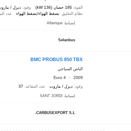
القوة
185 حصان (136 kW)
وقود
ديزل / مازو
نظام التعليق
بضغط الهواء/بضغط الهواء
عدد الم
إسبانيا، Alberique
Selanbus
BMC PROBUS 850 TBX
الباص السياحي
Euro 4
2009
وقود
ديزل / مازوت
عدد المقاعد
37
إسبانيا، SANT JORDI
CARBUSEXPORT S.L.