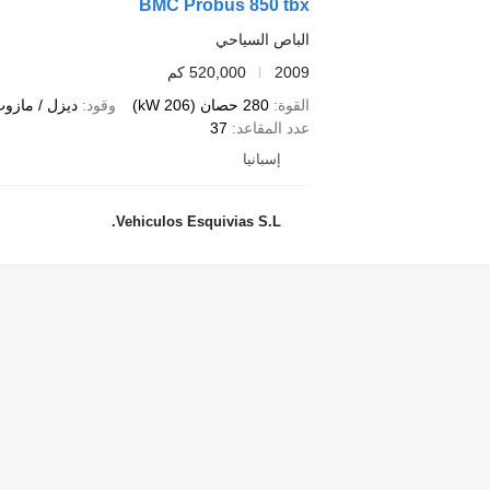
BMC Probus 850 tbx
الباص السياحي
2009
520,000 كم
القوة
280 حصان (206 kW)
وقود
ديزل / مازو
عدد المقاعد
37
إسبانيا
Vehiculos Esquivias S.L.