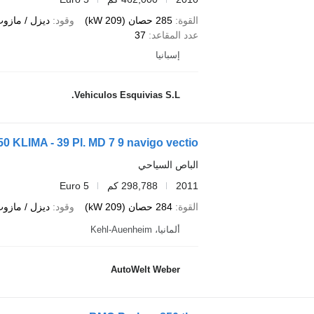
القوة
285 حصان (209 kW)
وقود
ديزل / مازو
عدد المقاعد
37
إسبانيا
Vehiculos Esquivias S.L.
KLIMA - 39 Pl. MD 7 9 navigo vectio
الباص السياحي
2011
298,788 كم
Euro 5
القوة
284 حصان (209 kW)
وقود
ديزل / مازو
ألمانيا، Kehl-Auenheim
AutoWelt Weber