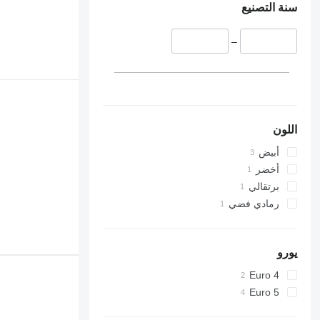
سنة التصنيع
–
اللون
أبيض
أخضر
برتقالي
رمادي فضي
يورو
Euro 4
Euro 5