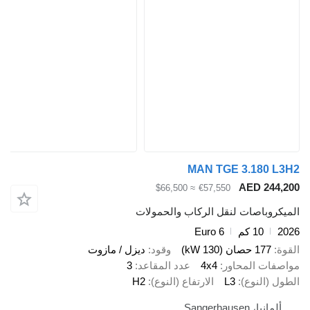
MAN TGE 3.180 
AED 24
≈ $66,500
€57,550
وباصات لنقل الركاب والحمولات
10 كم
Euro 6
177 حصان (130 kW)
وقود
ديزل / مازوت
ات المحاور
4x4
عدد المقاعد
3
(النوع)
L3
الارتفاع (النوع)
H2
يا، Sangerhausen