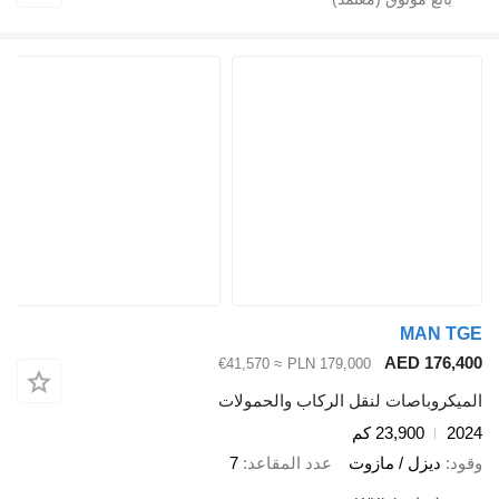
MAN
AED 17
≈ €41,570
PLN 179,000
وباصات لنقل الركاب والحمولات
23,900 كم
ديزل / مازوت
عدد المقاعد
7