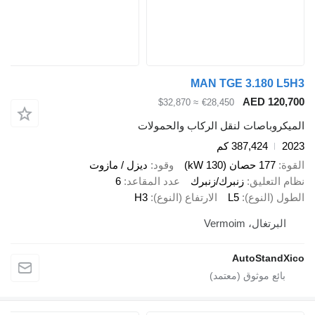
MAN TGE 3.180 
AED 12
≈ $32,870
€28,450
وباصات لنقل الركاب والحمولات
387,424 كم
177 حصان (130 kW)
وقود
ديزل / مازوت
لتعليق
زنبرك/زنبرك
عدد المقاعد
6
(النوع)
L5
الارتفاع (النوع)
H3
رتغال، Vermoim
AutoStan