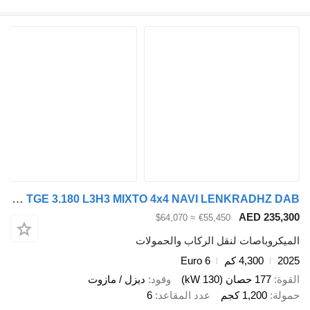
MAN TGE 3.180 L3H3 MIXTO 4x4 NAVI LENKRADHZ DAB
AED 23
≈ $64,070
€55,450
وباصات لنقل الركاب والحمولات
4,300 كم
Euro 6
177 حصان (130 kW)
وقود
ديزل / مازوت
1,200 كجم
عدد المقاعد
6