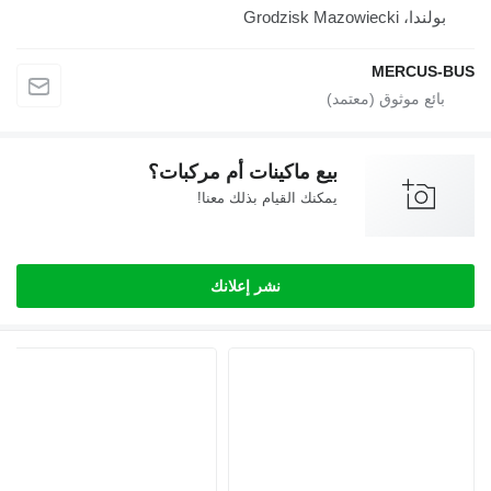
، Grodzisk Mazowiecki
MERCUS
بيع ماكينات أم مركبات؟
يمكنك القيام بذلك معنا!
نشر إعلانك