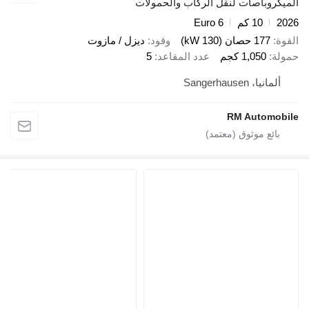
وباصات لنقل الركاب والحمولات
10 كم
Euro 6
177 حصان (130 kW)
وقود
ديزل / مازوت
1,050 كجم
عدد المقاعد
5
يا، Sangerhausen
RM Autom