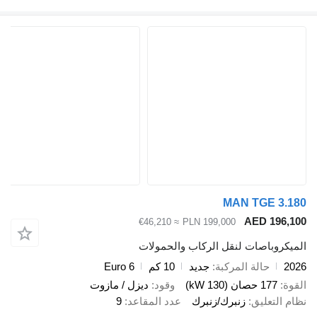
MAN TGE 3
AED 19
≈ €46,210
PLN 199,000
وباصات لنقل الركاب والحمولات
حالة المركبة
جديد
10 كم
Euro 6
177 حصان (130 kW)
وقود
ديزل / مازوت
لتعليق
زنبرك/زنبرك
عدد المقاعد
9