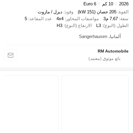
10 كم
Euro 6
205 حصان (151 kW)
وقود
ديزل / مازوت
7.67 م3
مواصفات المحاور
4x4
عدد المقاعد
5
(النوع)
L3
الارتفاع (النوع)
H3
يا، Sangerhausen
RM Autom