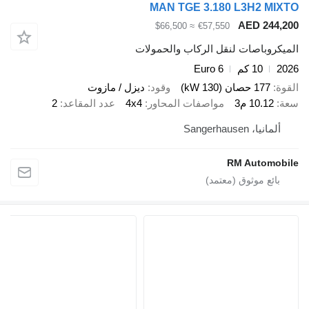
MAN TGE 3.180 L3H2 M
AED 24
≈ $66,500
€57,550
وباصات لنقل الركاب والحمولات
10 كم
Euro 6
177 حصان (130 kW)
وقود
ديزل / مازوت
10.12 م3
مواصفات المحاور
4x4
عدد المقاعد
2
يا، Sangerhausen
RM Autom