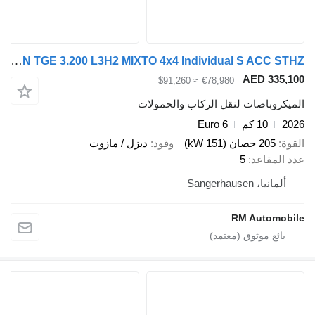
MAN TGE 3.200 L3H2 MIXTO 4x4 Individual S ACC STHZ
AED 33
≈ $91,260
€78,980
وباصات لنقل الركاب والحمولات
10 كم
Euro 6
205 حصان (151 kW)
وقود
ديزل / مازوت
مقاعد
5
يا، Sangerhausen
RM Autom