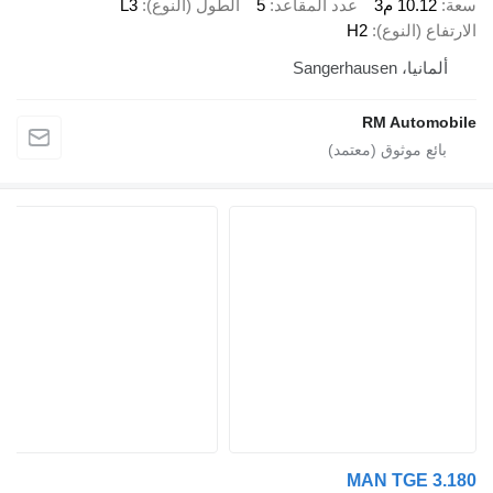
10.12 م3
عدد المقاعد
5
الطول (النوع)
L3
ع (النوع)
H2
يا، Sangerhausen
RM Autom
MAN TGE 3