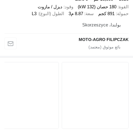
180 حصان (132 kW)
وقود
ديزل / مازوت
891 كجم
سعة
8.87 م3
الطول (النوع)
L3
دا، Skorzeszyce
MOTO-AGRO FILIP