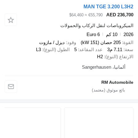
MAN TGE 3.200 
AED 23
≈ $64,460
€55,790
وباصات لنقل الركاب والحمولات
10 كم
Euro 6
205 حصان (151 kW)
وقود
ديزل / مازوت
7.11 م3
عدد المقاعد
5
الطول (النوع)
L3
ع (النوع)
H2
يا، Sangerhausen
RM Autom