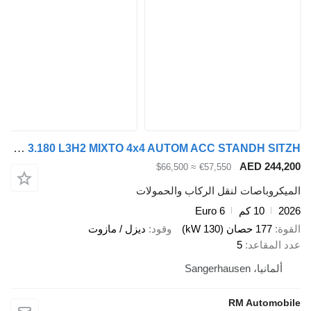
MAN TGE 3.180 L3H2 MIXTO 4x4 AUTOM ACC STANDH SITZH
AED 24
≈ $66,500
€57,550
وباصات لنقل الركاب والحمولات
10 كم
Euro 6
177 حصان (130 kW)
وقود
ديزل / مازوت
مقاعد
5
يا، Sangerhausen
RM Autom