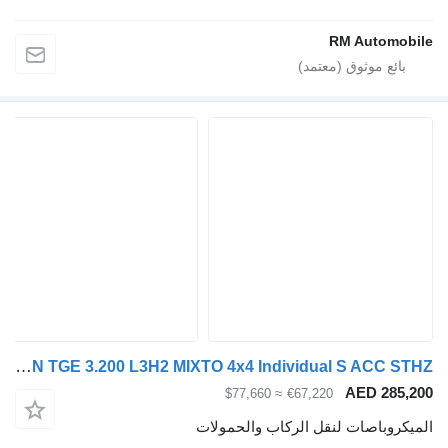
RM Autom
MAN TGE 3.200 L3H2 MIXTO 4x4 Individual S ACC STHZ
AED 28
≈ $77,660
€67,220
وباصات لنقل الركاب والحمولات