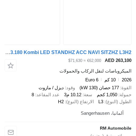
MAN TGE 3.180 Kombi LED STANDHZ ACC NAVI SITZHZ L3H2
AED 26
≈ $71,630
€62,000
وباصات لنقل الركاب والحمولات
10 كم
Euro 6
177 حصان (130 kW)
وقود
ديزل / مازوت
1,050 كجم
سعة
10.12 م3
عدد المقاعد
8
(النوع)
L3
الارتفاع (النوع)
H2
يا، Sangerhausen
RM Autom