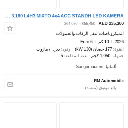
MAN TGE 3.180 L4H3 MIXTO 4x4 ACC STANDH LED KAMERA
AED 23
≈ $64,070
€55,450
وباصات لنقل الركاب والحمولات
10 كم
Euro 6
177 حصان (130 kW)
وقود
ديزل / مازوت
1,050 كجم
عدد المقاعد
5
يا، Sangerhausen
RM Autom