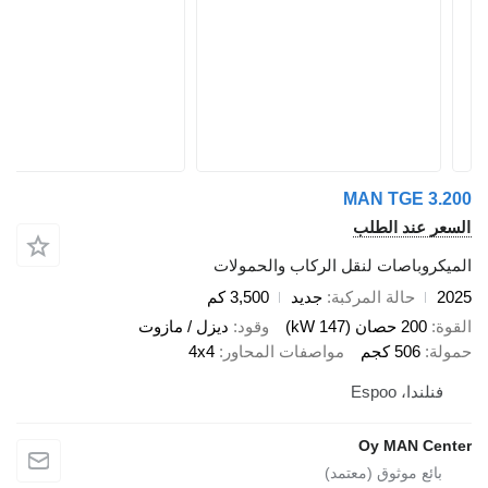
MAN TGE 3
 عند الطلب
وباصات لنقل الركاب والحمولات
حالة المركبة
جديد
3,500 كم
200 حصان (147 kW)
وقود
ديزل / مازوت
506 كجم
مواصفات المحاور
4x4
ندا، Espoo
Oy MAN C