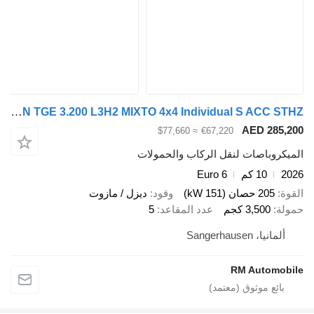
MAN TGE 3.200 L3H2 MIXTO 4x4 Individual S ACC STHZ
AED 28
≈ $77,660
€67,220
وباصات لنقل الركاب والحمولات
10 كم
Euro 6
205 حصان (151 kW)
وقود
ديزل / مازوت
3,500 كجم
عدد المقاعد
5
يا، Sangerhausen
RM Autom