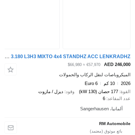
MAN TGE 3.180 L3H3 MIXTO 4x4 STANDHZ ACC LENKRADHZ
AED 24
≈ $66,980
€57,970
وباصات لنقل الركاب والحمولات
10 كم
Euro 6
177 حصان (130 kW)
وقود
ديزل / مازوت
مقاعد
6
يا، Sangerhausen
RM Autom