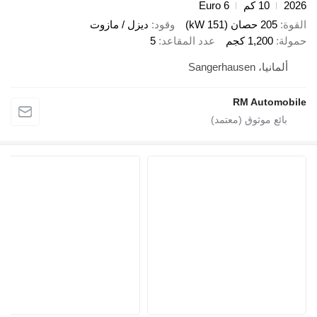
10 كم
Euro 6
205 حصان (151 kW)
وقود
ديزل / مازوت
1,200 كجم
عدد المقاعد
5
يا، Sangerhausen
RM Autom