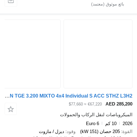
MAN TGE 3.200 MIXTO 4x4 Individual S ACC STHZ L3H2
AED 28
≈ $77,660
€67,220
وباصات لنقل الركاب والحمولات
10 كم
Euro 6
205 حصان (151 kW)
وقود
ديزل / مازوت