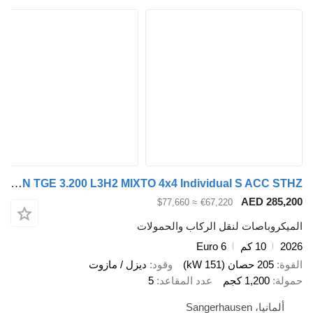
MAN TGE 3.200 L3H2 MIXTO 4x4 Individual S ACC STHZ
AED 28
≈ $77,660
€67,220
وباصات لنقل الركاب والحمولات
10 كم
Euro 6
205 حصان (151 kW)
وقود
ديزل / مازوت
1,200 كجم
عدد المقاعد
5
يا، Sangerhausen