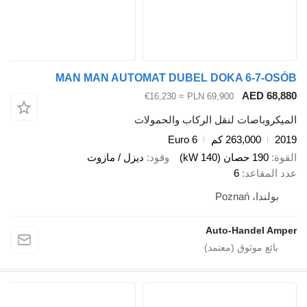
MAN MAN AUTOMAT DUBEL DOKA 6-7-
AED 6
≈ €16,230
PLN 69,900
وباصات لنقل الركاب والحمولات
263,000 كم
Euro 6
190 حصان (140 kW)
وقود
ديزل / مازوت
مقاعد
6
ندا، Poznań
Auto-Handel 