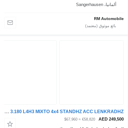
يا، Sangerhausen
RM Autom
MAN TGE 3.180 L4H3 MIXTO 4x4 STANDHZ ACC LENKRADHZ
AED 24
≈ $67,960
€58,820