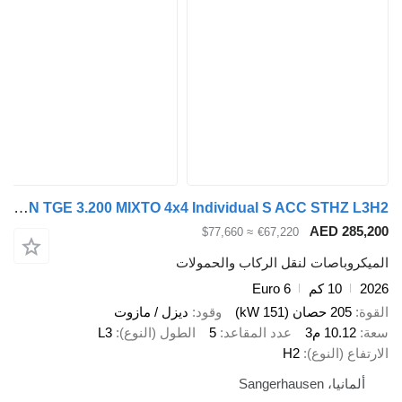
MAN TGE 3.200 MIXTO 4x4 Individual S ACC STHZ L3H2
AED 28
≈ $77,660
€67,220
وباصات لنقل الركاب والحمولات
10 كم
Euro 6
205 حصان (151 kW)
وقود
ديزل / مازوت
10.12 م3
عدد المقاعد
5
الطول (النوع)
L3
ع (النوع)
H2
يا، Sangerhausen