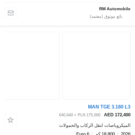
RM Autom
MAN TGE 3.18
AED 17
≈ €40,640
PLN 175,000
وباصات لنقل الركاب والحمولات
18,800 كم
Euro 6