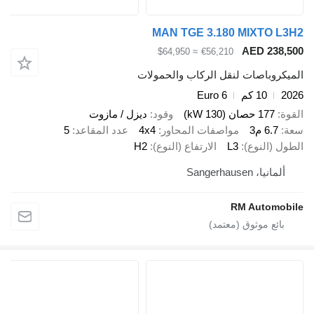
MAN TGE 3.180 MIXTO 
AED 23
≈ $64,950
€56,210
وباصات لنقل الركاب والحمولات
10 كم
Euro 6
177 حصان (130 kW)
وقود
ديزل / مازوت
6.7 م3
مواصفات المحاور
4x4
عدد المقاعد
5
(النوع)
L3
الارتفاع (النوع)
H2
يا، Sangerhausen
RM Autom