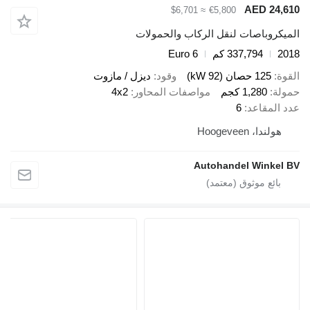
AED 24,610
≈ $6,701
€5,800
الميكروباصات لنقل الركاب والحمولات
2018
337,794 كم
Euro 6
القوة
125 حصان (92 kW)
وقود
ديزل / مازوت
حمولة
1,280 كجم
مواصفات المحاور
4x2
عدد المقاعد
6
هولندا، Hoogeveen
Autohandel Winkel BV