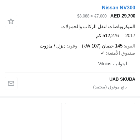
Nissan NV300
AED 29,700
≈ $8,088
€7,000
الميكروباصات لنقل الركاب والحمولات
2017
512,276 كم
القوة
145 حصان (107 kW)
وقود
ديزل / مازوت
صندوق الأمتعة
✓
ليتوانيا، Vilnius
UAB SKUBA