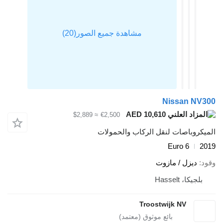
Nissan NV300
AED 10,610
≈ $2,889
€2,500
الميكروباصات لنقل الركاب والحمولات
Euro 6
2019
وقود
ديزل / مازوت
بلجيكا، Hasselt
Troostwijk NV