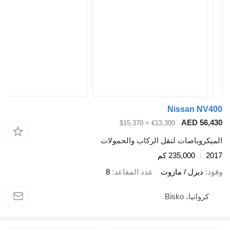
Nissan NV400
AED 56,430
≈ $15,370
€13,300
الميكروباصات لنقل الركاب والحمولات
2017
235,000 كم
وقود
ديزل / مازوت
عدد المقاعد
8
كرواتيا، Bisko