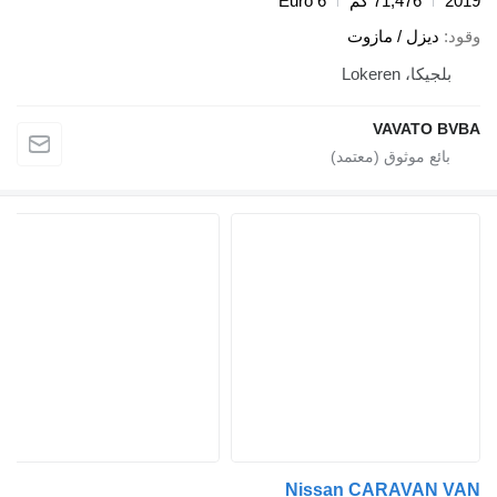
2019
71,476 كم
Euro 6
وقود
ديزل / مازوت
بلجيكا، Lokeren
VAVATO BVBA
Nissan CARAVAN VAN