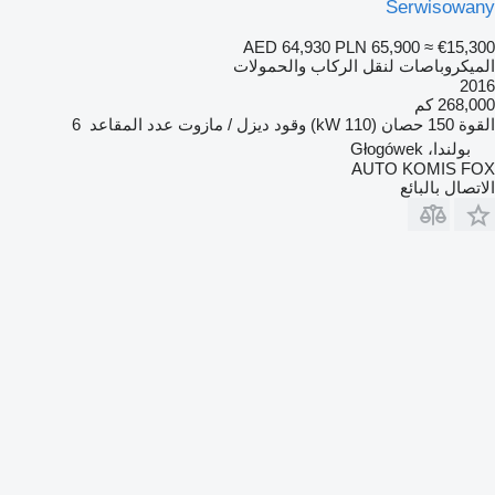
Serwisowany
AED 64,930
PLN 65,900
≈ €15,300
الميكروباصات لنقل الركاب والحمولات
2016
268,000 كم
القوة
150 حصان (110 kW)
وقود
ديزل / مازوت
عدد المقاعد
6
بولندا، Głogówek
AUTO KOMIS FOX
الاتصال بالبائع