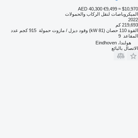
AED 40,300
€9,499
≈ $10,970
الميكروباصات لنقل الركاب والحمولات
2022
219,693 كم
القوة
110 حصان (81 kW)
وقود
ديزل / مازوت
حمولة
915 كجم
عدد
المقاعد
9
هولندا، Eindhoven
الاتصال بالبائع