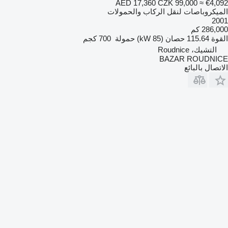
AED 17,360
CZK 99,000
≈ €4,092
الميكروباصات لنقل الركاب والحمولات
2001
286,000 كم
القوة
115.64 حصان (85 kW)
حمولة
700 كجم
التشيك، Roudnice
BAZAR ROUDNICE
الاتصال بالبائع