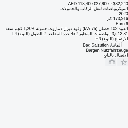
AED 118,400
€27,900
≈ $32,240
الميكروباصات لنقل الركاب والحمولات
2020
173,916 كم
Euro 6
القوة
102 حصان (75 kW)
وقود
ديزل / مازوت
حمولة
1,209 كجم
سعة
13.81 م3
مواصفات المحاور
4x2
عدد المقاعد
2
الطول (النوع)
L4
الارتفاع (النوع)
H3
ألمانيا، Bad Salzuflen
Bargen Nutzfahrzeuge
الاتصال بالبائع