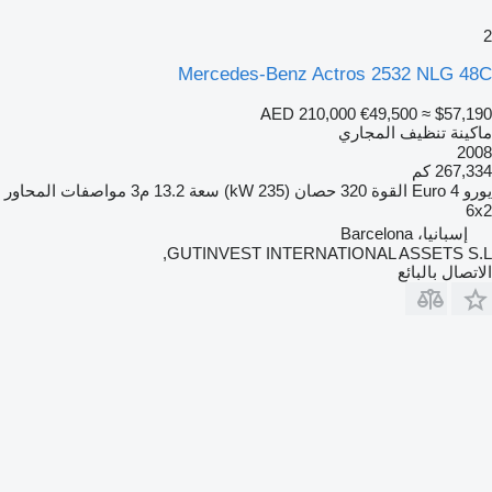
2
Mercedes-Benz Actros 2532 NLG 48C
AED 210,000
€49,500
≈ $57,190
ماكينة تنظيف المجاري
2008
267,334 كم
يورو
Euro 4
القوة
320 حصان (235 kW)
سعة
13.2 م3
مواصفات المحاور
6x2
إسبانيا، Barcelona
GUTINVEST INTERNATIONAL ASSETS S.L,
الاتصال بالبائع