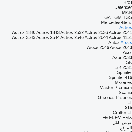
Kroll
Defender
MAN
TGA
TGM
TGS
Mercedes-Benz
Actros
Actros 1840
Actros 1843
Actros 2532
Actros 2536
Actros 2541
Actros 2543
Actros 2544
Actros 2546
Actros 2644
Actros 4151
Antos
Arocs
Arocs 2546
Arocs 2643
Axor
Axor 2533
SK
SK 2531
Sprinter
Sprinter 416
M-series
Master
Premium
Scania
G-series
P-series
LT
815
Crafter
LT
FE
FL
FM
FMX
عرض الكل
الموقع