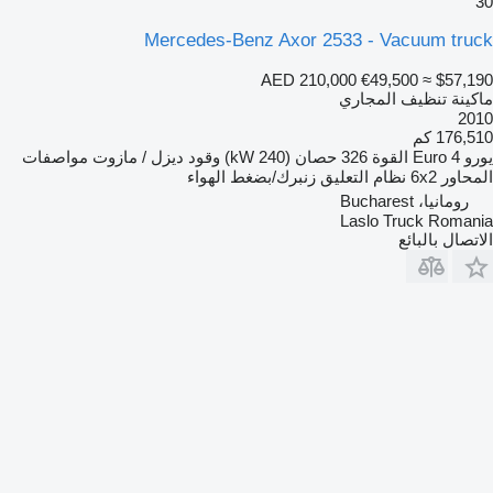
30
Mercedes-Benz Axor 2533 - Vacuum truck
AED 210,000
€49,500
≈ $57,190
ماكينة تنظيف المجاري
2010
176,510 كم
يورو
Euro 4
القوة
326 حصان (240 kW)
وقود
ديزل / مازوت
مواصفات
المحاور
6x2
نظام التعليق
زنبرك/بضغط الهواء
رومانيا، Bucharest
Laslo Truck Romania
الاتصال بالبائع