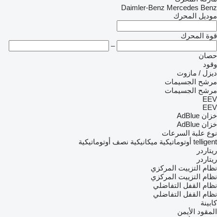
Daimler-Benz
Mercedes Benz
موديل المحرك
قوة المحرك
–
حصان
وقود
ديزل / مازوت
مرشح الجسيمات
مرشح الجسيمات
EEV
EEV
خزان AdBlue
خزان AdBlue
نوع علبة السرعات
telligent
أوتوماتيكية
ميكانيكية
نصف أوتوماتيكية
ريتاردر
ريتاردر
نظام التزييت المركزي
نظام التزييت المركزي
نظام القفل التفاضلي
نظام القفل التفاضلي
كابينة
المقود الأيمن