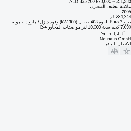
AED 335,200
€79,000
≈ $91,280
ماكينة تنظيف المجاري
2005
234,244 كم
يورو
Euro 3
القوة
408 حصان (300 kW)
وقود
ديزل / مازوت
حمولة
7,090 كجم
سعة
10,000 لتر
مواصفات المحاور
6x4
ألمانيا، Selm
Neuhaus GmbH
الاتصال بالبائع