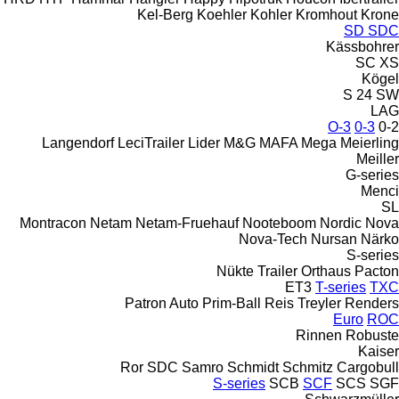
Kel-Berg
Koehler
Kohler
Kromhout
Krone
SD
SDC
Kässbohrer
SC
XS
Kögel
S 24
SW
LAG
O-3
0-3
0-2
Langendorf
LeciTrailer
Lider
M&G
MAFA
Mega
Meierling
Meiller
G-series
Menci
SL
Montracon
Netam
Netam-Fruehauf
Nooteboom
Nordic
Nova
Nova-Tech
Nursan
Närko
S-series
Nükte Trailer
Orthaus
Pacton
ET3
T-series
TXC
Patron Auto
Prim-Ball
Reis Treyler
Renders
Euro
ROC
Rinnen
Robuste
Kaiser
Ror
SDC
Samro
Schmidt
Schmitz Cargobull
S-series
SCB
SCF
SCS
SGF