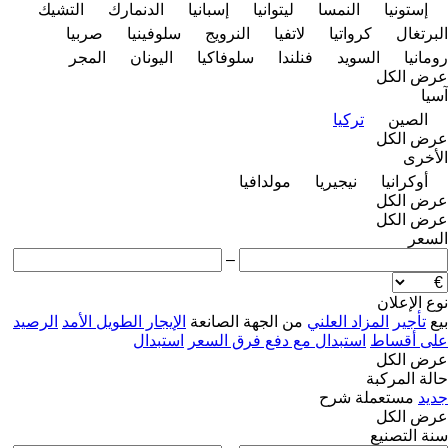
إستونيا
النمسا
ليتوانيا
إسبانيا
الدنمارك
التشيك
البرتغال
كرواتيا
لاتفيا
النرويج
سلوفينيا
صربيا
رومانيا
السويد
فنلندا
سلوفاكيا
اليونان
المجر
عرض الكل
آسيا
الصين
تركيا
عرض الكل
الأخرى
أوكرانيا
نيجيريا
مولدافيا
عرض الكل
عرض الكل
السعر
–
نوع الإعلان
بيع
تأجير
المزاد العلني
من الجهة الصانعة
الإيجار الطويل الأمد
الرصيد
على أقساط
استبدال مع دفع فرق السعر
استبدال
عرض الكل
حالة المركبة
جديد
مستعملة
شرح
عرض الكل
سنة التصنيع