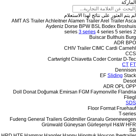
الماركة
لم يتم العثور على نتائج لهذا الاستعلام
AMT
AS Trailer
Achleitner
Alamen Trailer
Arel Trailer
Asca
Aydeniz Dorse
BPW
BSL
Bodex
Broshuis
3 series
4 series
5 series
2 series
Buiscar
Bulthuis
Burg
ADR
BPO
CHIV Trailer
CIMC
Cardi
Carnehl
CCS
Cartwright
Chiavetta
Coder
Contar
D-Tec
CT
FT
Dennison
EF
Sliding
Stack
Desot
ADR
OPL
OPP
Doll
Donat
Doğumak
Emirsan
FGM
Faymonville
Flandria
Fliegl
SDS
Floor
Format
Fruehauf
T-series
Fudeng
General Trailers
Goldmiller
Granalu
Groenewegen
Grünwald
Güneysan
Gürleşenyıl
H&W
HFR
SB
HRD
HTF
Hammar
Hangler
Happy
Hipotruk
Houcon
Ibertrailer