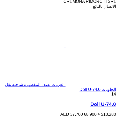
CREMONA RIMORCHI SRL
الاتصال بالبائع
العربات نصف المقطورة شاحنة نقل
الحاويات Doll U-74.0
14
Doll U-74.0
AED 37,760
€8,900
≈ $10,280