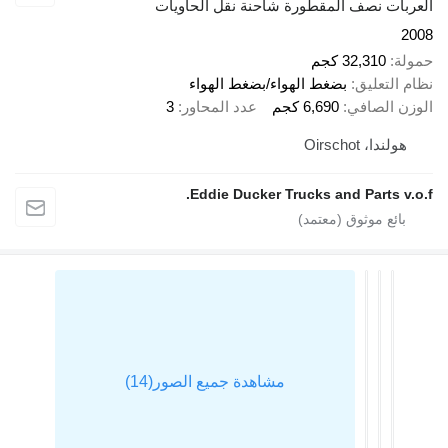
ربات نصف المقطورة شاحنة نقل الحاويات
2
لة
32,310 كجم
 التعليق
بضغط الهواء/بضغط الهواء
زن الصافي
6,690 كجم
عدد المحاور
3
هولندا، Oirschot
Eddie Ducker Trucks and Parts v.o