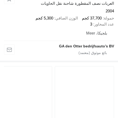
ربات نصف المقطورة شاحنة نقل الحاويات
2
لة
37,700 كجم
الوزن الصافي
5,300 كجم
 المحاور
3
بلجيكا، Meer
GA den Otter bedrijfsauto’s