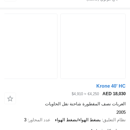
Krone 40'
AED 18,
≈ $4,910
€4,250
ربات نصف المقطورة شاحنة نقل الحاويات
2
 التعليق
بضغط الهواء/بضغط الهواء
عدد المحاور
3