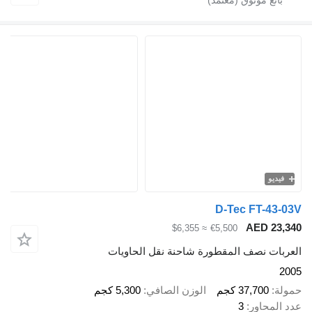
فيديو
D-Tec FT-43-
AED 23,
≈ $6,355
€5,500
ربات نصف المقطورة شاحنة نقل الحاويات
2
لة
37,700 كجم
الوزن الصافي
5,300 كجم
 المحاور
3