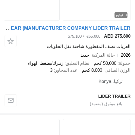
فيديو
Lider NEW 2026 MODELS YEAR (MANUFACTURER COMPANY LIDER TRAILER
AED 275,
≈ $75,100
€65,000
ربات نصف المقطورة شاحنة نقل الحاويات
2
حالة المركبة
جديد
لة
50,000 كجم
نظام التعليق
زنبرك/بضغط الهواء
زن الصافي
8,000 كجم
عدد المحاور
3
تركيا، Konya
LİDER TRAİ