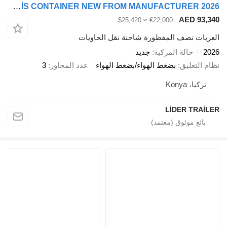
Lider LIDER TRAILER CHASSİS CONTAINER NEW FROM MANUFACTURER 2026
AED 93,
≈ $25,420
€22,000
ربات نصف المقطورة شاحنة نقل الحاويات
2
حالة المركبة
جديد
 التعليق
بضغط الهواء/بضغط الهواء
عدد المحاور
3
تركيا، Konya
LİDER TRAİ