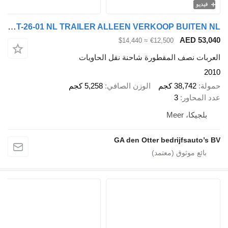
فيديو
D-Tec CT-26-01 NL TRAILER ALLEEN VERKOOP BUITEN NL
AED 53,
≈ $14,440
€12,500
ربات نصف المقطورة شاحنة نقل الحاويات
2
لة
38,742 كجم
الوزن الصافي
5,258 كجم
 المحاور
3
بلجيكا، Meer
GA den Otter bedrijfsauto’s