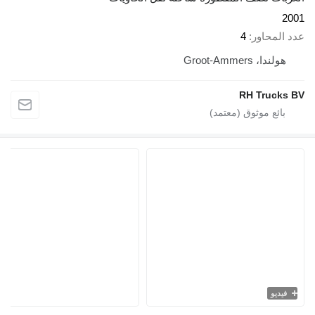
2
 المحاور
4
هولندا، Groot-Ammers
RH Trucks
فيديو