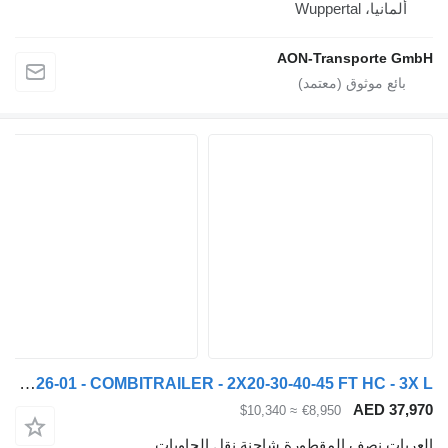
ألمانيا، Wuppertal
AON-Transporte G
Nooteboom CT-53-04D + CT-26-01 - COMBITRAILER - 2X20-30-40-45 FT HC - 3X L
AED 37,
≈ $10,340
€8,950
ربات نصف المقطورة شاحنة نقل الحاويات