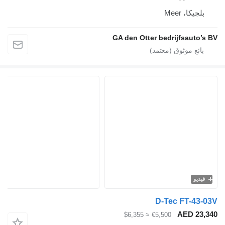
بلجيكا، Meer
GA den Otter bedrijfsauto’s
فيديو
D-Tec FT-43-
AED 23,
≈ $6,355
€5,500