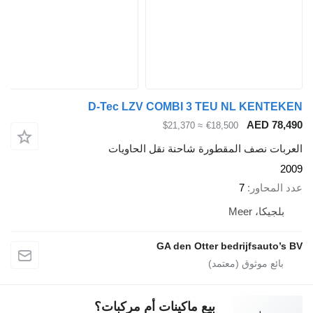
D-Tec LZV COMBI 3 TEU NL KENTE
AED 78,
≈ $21,370
€18,500
ربات نصف المقطورة شاحنة نقل الحاويات
2
 المحاور
7
بلجيكا، Meer
GA den Otter bedrijfsauto’s
بيع ماكينات أم مركبات؟