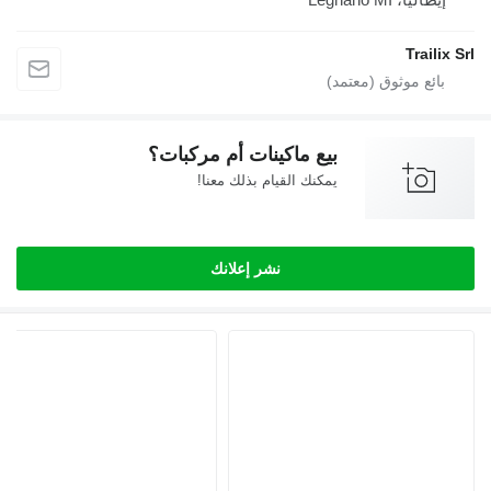
Trailix
بيع ماكينات أم مركبات؟
يمكنك القيام بذلك معنا!
نشر إعلانك