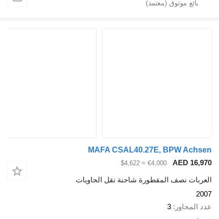
MAFA CSAL40.27E, BPW Ach
AED 16,
≈ $4,622
€4,000
ربات نصف المقطورة شاحنة نقل الحاويات
2
 المحاور
3