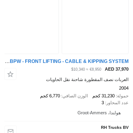
Van Hool 3 AXLE - BPW - FRONT LIFTING - CABLE & KIPPING SYSTEM
AED 37,
≈ $10,340
€8,950
ربات نصف المقطورة شاحنة نقل الحاويات
2
لة
31,230 كجم
الوزن الصافي
6,770 كجم
 المحاور
3
هولندا، Groot-Ammers
RH Trucks