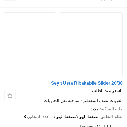
Seyit Usta Ribaltabile Slider 20
عر عند الطلب
ربات نصف المقطورة شاحنة نقل الحاويات
 المركبة
جديد
 التعليق
بضغط الهواء/بضغط الهواء
عدد المحاور
3
إيطاليا، Legnano MI