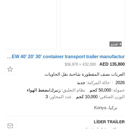
فيديو
Lider 2026 YEAR NEW 40' 20' 30' container transport trailer manufactur
AED 135,
≈ $36,970
€32,000
ربات نصف المقطورة شاحنة نقل الحاويات
2
حالة المركبة
جديد
لة
50,000 كجم
نظام التعليق
زنبرك/بضغط الهواء
زن الصافي
10,000 كجم
عدد المحاور
3
تركيا، Konya
LİDER TRAİ