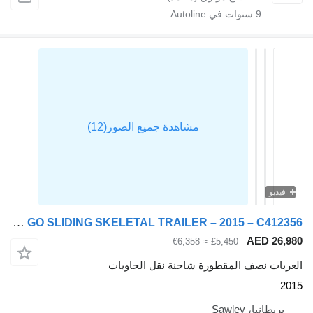
9
سنوات في Autoline
فيديو
Dennison LOCK AND GO SLIDING SKELETAL TRAILER – 2015 – C412356
AED 26,
≈ €6,358
£5,450
ربات نصف المقطورة شاحنة نقل الحاويات
2
بريطانيا، Sawley