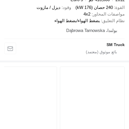
صان (176 kW)
وقود
ديزل / مازوت
 المحاور
4x2
عليق
بضغط الهواء/بضغط الهواء
Dąbrowa Tarn
S