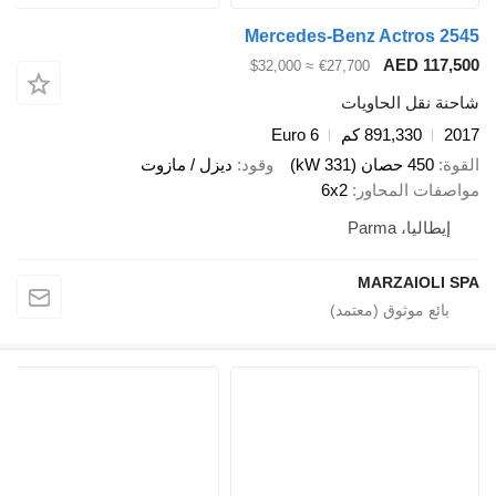
Mercedes-Benz Actro
AED 
≈ $32,000
€27,700
قل الحاويات
891,330 كم
Euro 6
صان (331 kW)
وقود
ديزل / مازوت
 المحاور
6x2
، Parma
MARZAIO