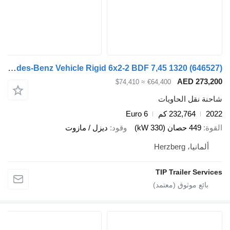
Mercedes-Benz Vehicle Rigid 6x2-2 BDF 7,45 1320
(6
AED 2
≈ $74,410
€64,400
قل الحاويات
232,764 كم
Euro 6
صان (330 kW)
وقود
ديزل / مازوت
Herzberg
TIP Trailer 