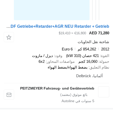
Mercedes-Benz Actros 2542 LL BDF Getriebe+Retarder+AGR NEU Retarder + Getrieb
AED 
≈ $19,410
€16,800
قل الحاويات
854,262 كم
Euro 6
صان (310 kW)
وقود
ديزل / مازوت
16,06 كجم
مواصفات المحاور
6x2
عليق
بضغط الهواء/بضغط الهواء
Delbrück
PEITZMEYER Fahrzeug- und Gerätevertrieb
5
سنوات في Autoline