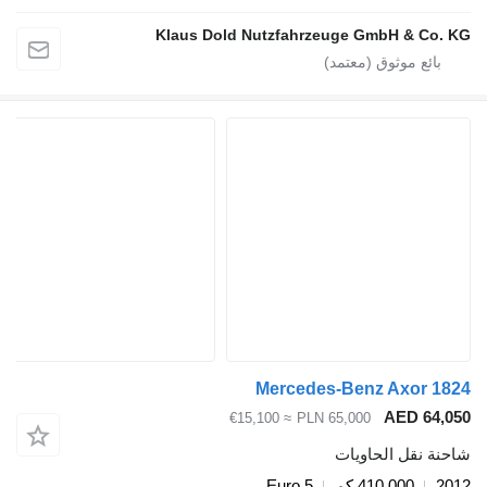
Klaus Dold Nutzfahrzeuge GmbH &
Mercedes-Benz Axo
AED 
≈ €15,100
PLN 65,000
قل الحاويات
410,000 كم
Euro 5