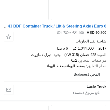
Mercedes-Benz Actros 2543 BDF Container Truck / Lift & Steering Axle / Euro 6
AED 
≈ $24,730
€21,400
قل الحاويات
1,044,000 كم
Euro 6
صان (315 kW)
وقود
ديزل / مازوت
 المحاور
6x2
عليق
بضغط الهواء/بضغط الهواء
Budapes
Lasl