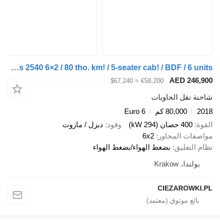
Mercedes-Benz Actros 2540 6×2 / 80 tho. km! / 5-seater cab! / BDF / 6 units
AED 2
≈ $67,240
€58,200
قل الحاويات
80,000 كم
Euro 6
صان (294 kW)
وقود
ديزل / مازوت
 المحاور
6x2
عليق
بضغط الهواء/بضغط الهواء
Krakow
CIEZARO