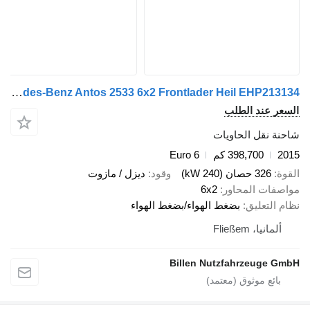
Mercedes-Benz Antos 2533 6x2 Frontlader Heil EHP213134
ند الطلب
قل الحاويات
398,700 كم
Euro 6
صان (240 kW)
وقود
ديزل / مازوت
 المحاور
6x2
عليق
بضغط الهواء/بضغط الهواء
 Fließem
Billen Nutzfahrzeu