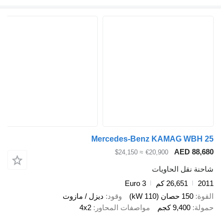
Mercedes-Benz KAMAG 
AED 
≈ $24,150
€20,900
قل الحاويات
26,651 كم
Euro 3
صان (110 kW)
وقود
ديزل / مازوت
9,40 كجم
مواصفات المحاور
4x2