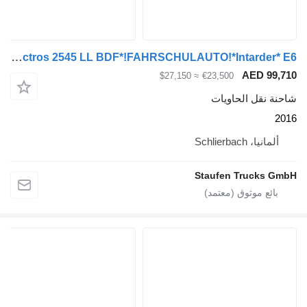
Mercedes-Benz Actros 2546 Actros 2545 LL BDF*!FAHRSCHULAUTO!*Intarder* E6
AED 
≈ $27,150
€23,500
قل الحاويات
Schlierbac
Staufen Truc