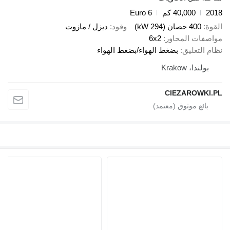
40,000 كم
Euro 6
صان (294 kW)
وقود
ديزل / مازوت
 المحاور
6x2
عليق
بضغط الهواء/بضغط الهواء
Krakow
CIEZARO