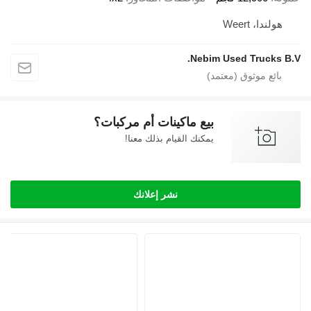
 Weert
Nebim Used Truc
بيع ماكينات أم مركبات؟
يمكنك القيام بذلك معنا!
نشر إعلانك