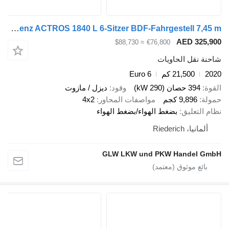
Mercedes-Benz ACTROS 1840 L 6-Sitzer BDF-Fahrgestell 7,45 m
AED 3
≈ $88,730
€76,800
قل الحاويات
21,500 كم
Euro 6
صان (290 kW)
وقود
ديزل / مازوت
9,89 كجم
مواصفات المحاور
4x2
عليق
بضغط الهواء/بضغط الهواء
Riederich
GLW LKW und PKW Hande