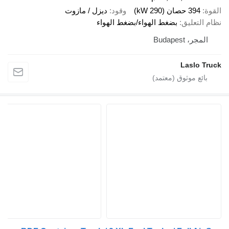
صان (290 kW)
وقود
ديزل / مازوت
عليق
بضغط الهواء/بضغط الهواء
Budapes
Lasl