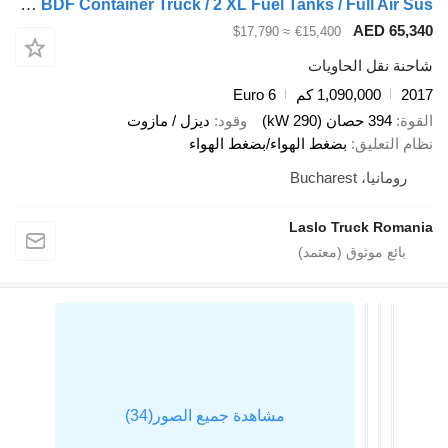
Mercedes-Benz Actros 1840 BDF Container Truck / 2 XL Fuel Tanks / Full Air Sus
AED 
≈ $17,790
€15,400
قل الحاويات
1,090,000 كم
Euro 6
صان (290 kW)
وقود
ديزل / مازوت
عليق
بضغط الهواء/بضغط الهواء
 Bucharest
Laslo Truck 