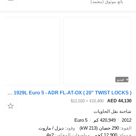
Mercedes-Benz AXOR 1929L Euro 5 - ADR FL-AT-OX ( 20" TWIST LOCKS )
AED 
≈ $12,020
€10,400
قل الحاويات
420,949 كم
Euro 5
صان (213 kW)
وقود
ديزل / مازوت
12,90 كجم
مواصفات المحاور
4x2