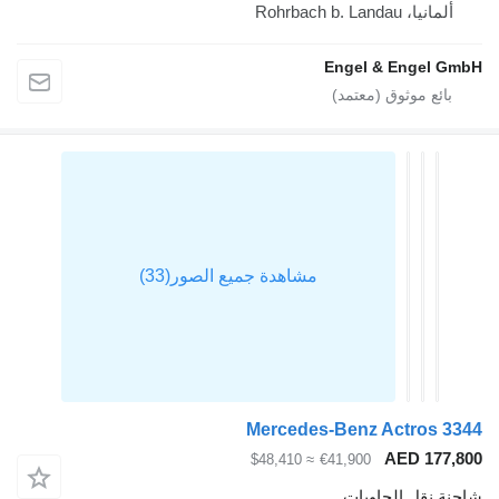
Rohrbach b. La
Engel & Eng
Mercedes-Benz Actro
AED 1
≈ $48,410
€41,900
قل الحاويات