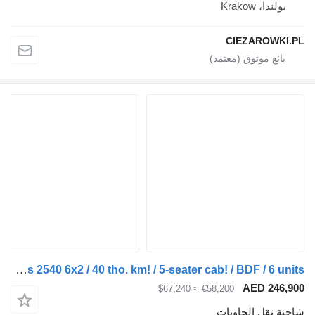
Krakow
CIEZARO
Mercedes-Benz Actros 2540 6x2 / 40 tho. km! / 5-seater cab! / BDF / 6 units
AED 2
≈ $67,240
€58,200
قل الحاويات