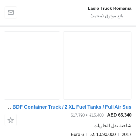
Laslo Truck 
Mercedes-Benz Actros 1840 BDF Container Truck / 2 XL Fuel Tanks / Full Air Sus
AED 
≈ $17,790
€15,400
قل الحاويات
1,090,000 كم
Euro 6