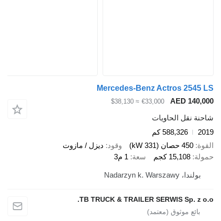
Mercedes-Benz Actros 2
AED 1
≈ $38,130
€33,000
قل الحاويات
588,326 كم
صان (331 kW)
وقود
ديزل / مازوت
15,10 كجم
سعة
1 م3
Nadarzyn k. W
TB TRUCK & TRAILER SERWIS Sp.