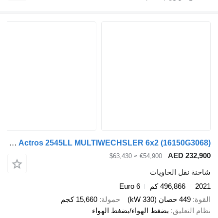
Mercedes-Benz Trucks Actros 2545LL MULTIWECHSLER 6x2
(16150
AED 2
≈ $63,430
€54,900
قل الحاويات
496,866 كم
Euro 6
صان (330 kW)
حمولة
15,660 كجم
عليق
بضغط الهواء/بضغط الهواء