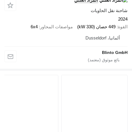
المزاد العلني
قل الحاويات
صان (330 kW)
مواصفات المحاور
6x4
Dusseldor
Blin