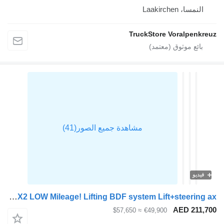
Laakirchen
TruckStore Voralp
Mercedes-Benz Actros 2533 6X2 LOW Mileage! Lifting BDF system Lift+steering ax
AED 
≈ $57,650
€49,900