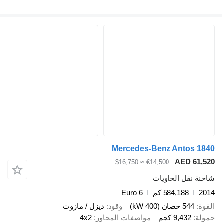
Mercedes-Benz Anto
AED 
≈ $16,750
€14,500
قل الحاويات
584,188 كم
Euro 6
صان (400 kW)
وقود
ديزل / مازوت
9,43 كجم
مواصفات المحاور
4x2