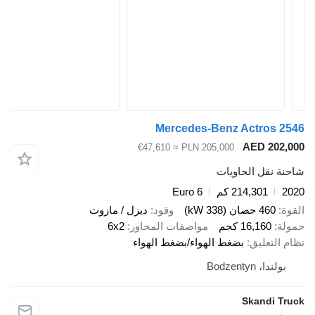
Mercedes-Benz Actro
AED 2
≈ €47,610
PLN 205,000
قل الحاويات
214,301 كم
Euro 6
صان (338 kW)
وقود
ديزل / مازوت
16,16 كجم
مواصفات المحاور
6x2
عليق
بضغط الهواء/بضغط الهواء
Bodzenty
Skand