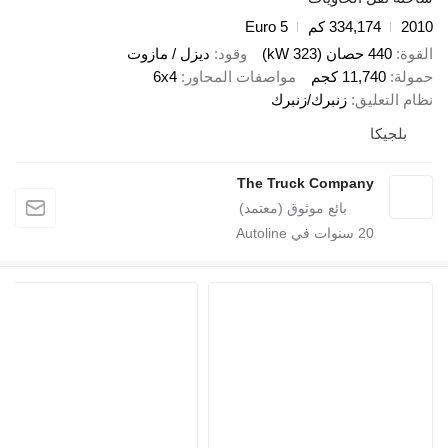
334,174 كم
Euro 5
صان (323 kW)
وقود
ديزل / مازوت
11,74 كجم
مواصفات المحاور
6x4
عليق
زنبرك/زنبرك
كا
The Truck Company
20
سنوات في Autoline