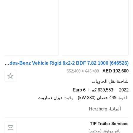
Mercedes-Benz Vehicle Rigid 6x2-2 BDF 7,82 1000
(6
AED 1
≈ $52,460
€45,400
قل الحاويات
639,553 كم
Euro 6
صان (330 kW)
وقود
ديزل / مازوت
Herzberg
TIP Trailer 