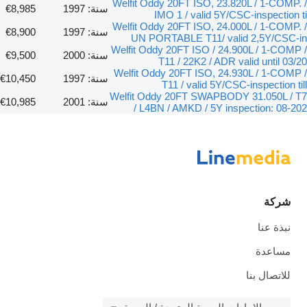
Welfit Oddy 20FT ISO, 23.820L / 1-COMP. /
سنة: 1997
€8,985
IMO 1 / valid 5Y/CSC-inspection ti
Welfit Oddy 20FT ISO, 24.000L / 1-COMP. /
سنة: 1997
€8,900
UN PORTABLE T11/ valid 2,5Y/CSC-in
Welfit Oddy 20FT ISO / 24.900L / 1-COMP /
سنة: 2000
€9,500
T11 / 22K2 / ADR valid until 03/20
Welfit Oddy 20FT ISO, 24.930L / 1-COMP /
سنة: 1997
€10,450
T11 / valid 5Y/CSC-inspection till
Welfit Oddy 20FT SWAPBODY 31.050L / T7
سنة: 2001
€10,985
/ L4BN / AMKD / 5Y inspection: 08-202
شركة
نبذة عنا
مساعدة
للاتصال بنا