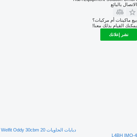
الاتصال بالبائع
بيع ماكينات أم مركبات؟
يمكنك القيام بذلك معنا!
نشر إعلانك
دبابات الحاويات 20 Welfit Oddy 30cbm
L4BH IMO-4