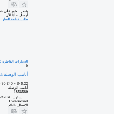
يتعذر العثور على قط
أرسل طلبًا الآن!
طلب قطعة الغيار
السيارات القاطرة Scania R440
5
أنابيب الوصلة Scania أنبوب سائل التبريد، المثبط 1856589 لـ السيارات القاطرة Scania R440
.70
€40
≈ $46.22
أنابيب الوصلة
1856589
إستونيا، Kõrveküla
TSvaruosad
الاتصال بالبائع