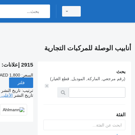
أنابيب الوصلة للمركبات التجارية
2915 إعلانات:
أ
بحث
السعر:
 AED 1,800
(رقم مرجعي, الماركة, الموديل, قطع الغيار)
فلتر
ترتيب
:
تاريخ النشر
تاريخ النشر
الأعلى 
الفئة