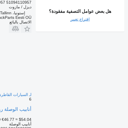
51094110957 51.09411-0957 51.09411-3768 51094113768 51094110895 51.09411-0895
ديزل / مازوت
هل بعض عوامل التصفية مفقودة؟
إستونيا، Tallinn
uckParts Eesti OÜ
اقتراح تغيير
الاتصال بالبائع
لـ السيارات القاطرة enault Magnum (1990-2014
6
أنابيب الوصلة روتوتيك ماغنوم دكسي (01.05-.13
0
€46.77
≈ $54.04
أنابيب الوصلة