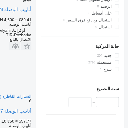
الرصيد
أنابيب الوصلة MAN موصل نظام التبريد (الكوع) لشاحنة MAN TGX/TGS لـ السيارات القاطرة MAN TGS, TGX
على أقساط
H 4,600
≈ €89.41
استبدال مع دفع فرق السعر
أنابيب الوصلة
استبدال
أوكرانيا، Cherlyani
TIR-Rozborka
الاتصال بالبائع
حالة المركبة
جديد
مستعملة
شرح
سنة التصنيع
السيارات القاطرة MAN TGL, TGM, TGS, TGX (2005-2021)
6
–
أنابيب الوصلة MAN TGL 12.220 (01.05-) 51094110957 لـ السيارات القاطرة MAN TGL, TGM, TGS, TGX (2005-2021)
.10
€50
≈ $57.77
أنابيب الوصلة