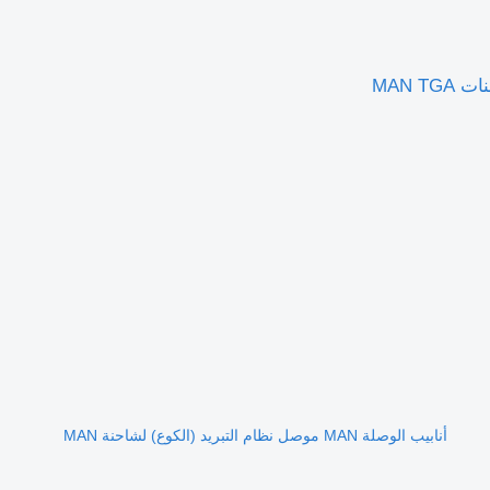
أنابيب الوصلة MAN موصل نظام التبريد (الكوع) لشاحنة MAN