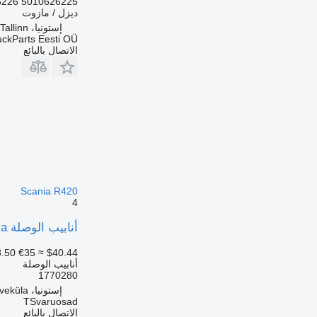
5010626225 5010626226
ديزل / مازوت
إستونيا، Tallinn
uckParts Eesti OÜ
الاتصال بالبائع
Scania R420
4
أنابيب الوصلة Scania أنبوب العادم 1770280 لـ السيارات القاطرة Scania R420
.50
€35
≈ $40.44
أنابيب الوصلة
1770280
إستونيا، Kõrveküla
TSvaruosad
الاتصال بالبائع