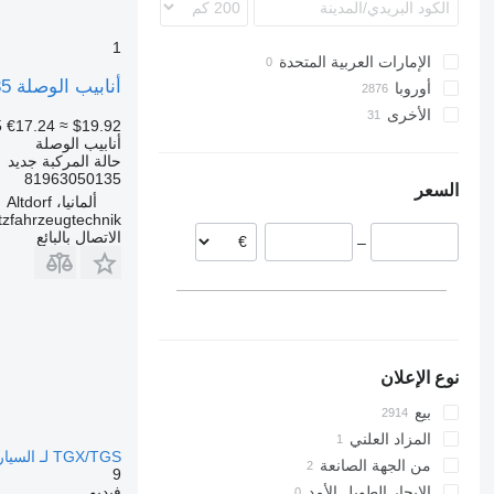
L-series
Integro
VNL
MB
1
الإمارات العربية المتحدة
O-series
أنابيب الوصلة Kühlerschlauch Formschlauch passend 81963050135 لـ الشاحنات MAN TGA
أوروبا
Sprinter
الأخرى
إستونيا
Vito
5
€17.24
≈ $19.92
رومانيا
أوكرانيا
أنابيب الوصلة
حالة المركبة
جديد
هولندا
81963050135
السعر
الدنمارك
ألمانيا، Altdorf
tzfahrzeugtechnik
اليونان
الاتصال بالبائع
–
البرتغال
ليتوانيا
بولندا
عرض الكل
نوع الإعلان
بيع
المزاد العلني
TGX/TGS لـ السيارات القاطرة MAN TGS, TGX
من الجهة الصانعة
9
فيديو
الإيجار الطويل الأمد