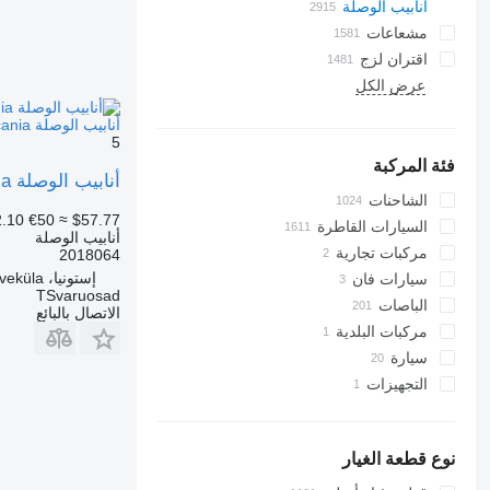
أنابيب الوصلة
مشعاعات
اقتران لزج
عرض الكل
أنابيب الوصلة Scania أنبوب سائل التبريد، المثبط 2018064 لـ السيارات القاطرة Scania R410
5
فئة المركبة
أنابيب الوصلة Scania أنبوب سائل التبريد، المثبط 2018064 لـ السيارات القاطرة Scania R410
الشاحنات
.10
€50
≈ $57.77
السيارات القاطرة
أنابيب الوصلة
مركبات تجارية
2018064
إستونيا، Kõrveküla
سيارات فان
TSvaruosad
الباصات
الاتصال بالبائع
مركبات البلدية
سيارة
سيارة بلدية
التجهيزات
شاحنات جمع ونقل النفايات
التجهيزات للشاحنات
وحدات التبريد
نوع قطعة الغيار