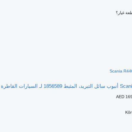
عة غيار؟
AED 169