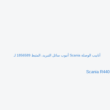
أنابيب الوصلة Scania أنبوب سائل التبريد، المثبط 1856589 لـ