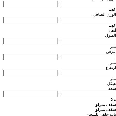
–
كجم
الوزن الصافي
–
كجم
أبعاد
الطول
–
متر
عرض
–
متر
ارتفاع
–
متر
هيكل
سعة
–
م3
سقف منزلق
سقف منزلق
باب خلفي للشحن