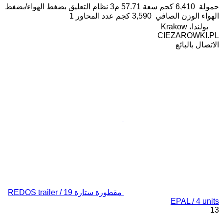
حمولة
6,410 كجم
سعة
57.71 م3
نظام التعليق
بضغط الهواء/بضغط
الهواء
الوزن الصافي
3,590 كجم
عدد المحاور
1
بولندا، Krakow
CIEZAROWKI.PL
الاتصال بالبائع
مقطورة ستارة REDOS trailer / 19
EPAL / 4 units
13