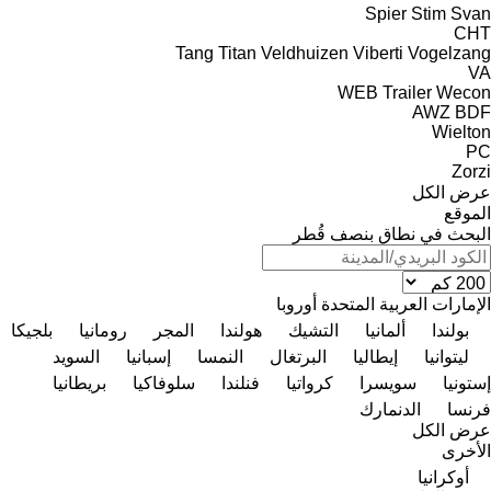
Spier
Stim
Svan
CHT
Tang
Titan
Veldhuizen
Viberti
Vogelzang
VA
WEB Trailer
Wecon
AWZ
BDF
Wielton
PC
Zorzi
عرض الكل
الموقع
البحث في نطاق بنصف قُطر
الإمارات العربية المتحدة
أوروبا
بولندا
ألمانيا
التشيك
هولندا
المجر
رومانيا
بلجيكا
ليتوانيا
إيطاليا
البرتغال
النمسا
إسبانيا
السويد
إستونيا
سويسرا
كرواتيا
فنلندا
سلوفاكيا
بريطانيا
فرنسا
الدنمارك
عرض الكل
الأخرى
أوكرانيا