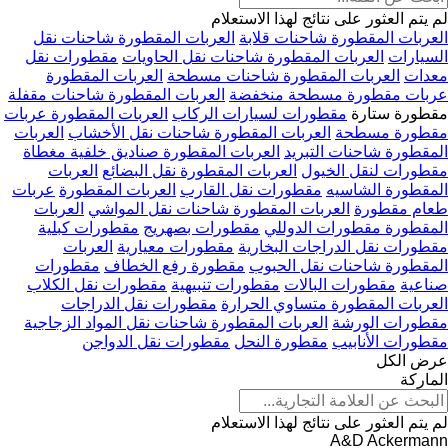
لم يتم العثور على نتائج لهذا الاستعلام
العربات المقطورة شاحنات قلابة
العربات المقطورة شاحنات نقل
السيارات
العربات المقطورة شاحنات نقل الحاويات
مقطورات نقل
معدات
العربات المقطورة شاحنات مسطحة
العربات المقطورة
عربات مقطورة مسطحة منخفضة
العربات المقطورة شاحنات مقفلة
مقطورة ستارة
مقطورات لسيارات الركاب
العربات المقطورة عربات
مقطورة مسطحة
العربات المقطورة شاحنات نقل الأخشاب
العربات
المقطورة شاحنات التبريد
العربات المقطورة صناديق خلفية مغطاة
مقطورات لنقل الخيول
العربات المقطورة نقل البضائع
العربات
المقطورة الشاسيه
مقطورات نقل القارب
العربات المقطورة
عربات
طعام مقطورة
العربات المقطورة شاحنات نقل المواشي
العربات
المقطورة مقطورات الدوللي
مقطورات بصهريج
مقطورات كبلية
مقطورات نقل الدراجات البخارية
مقطورات معيارية
العربات
المقطورة شاحنات نقل الحبوب
مقطورة رفع الخطاف
مقطورات
صناعية
مقطورات البالات
مقطورات تنبيهية
مقطورات نقل الكلاب
العربات المقطورة متساوي الحرارة
مقطورات نقل الدراجات
مقطورات الورشة
العربات المقطورة شاحنات نقل المواد الزجاجية
مقطورات الأنابيب
مقطورة النحل
مقطورات نقل الدواجن
عرض الكل
الماركة
لم يتم العثور على نتائج لهذا الاستعلام
A&D
Ackermann