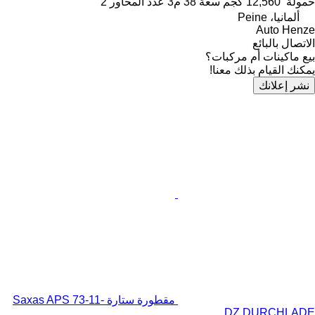
حمولة
12,560 كجم
سعة
38 م3
عدد المحاور
2
ألمانيا، Peine
Auto Henze
الاتصال بالبائع
بيع ماكينات أم مركبات؟
يمكنك القيام بذلك معنا!
نشر إعلانك
مقطورة ستارة Saxas APS 73-11-
DZ DURCHLADE