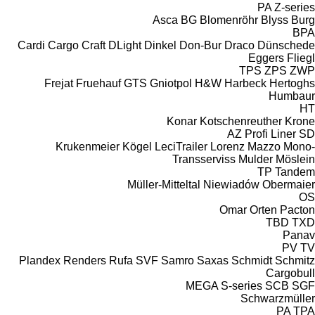
PA
Z-series
Asca
BG
Blomenröhr
Blyss
Burg
BPA
Cardi
Cargo Craft
DLight
Dinkel
Don-Bur
Draco
Dünschede
Eggers
Fliegl
TPS
ZPS
ZWP
Frejat
Fruehauf
GTS
Gniotpol
H&W
Harbeck
Hertoghs
Humbaur
HT
Konar
Kotschenreuther
Krone
AZ
Profi Liner
SD
Krukenmeier
Kögel
LeciTrailer
Lorenz
Mazzo
Mono-
Transserviss
Mulder
Möslein
TP
Tandem
Müller-Mitteltal
Niewiadów
Obermaier
OS
Omar
Orten
Pacton
TBD
TXD
Panav
PV
TV
Plandex
Renders
Rufa
SVF
Samro
Saxas
Schmidt
Schmitz
Cargobull
MEGA
S-series
SCB
SGF
Schwarzmüller
PA
TPA