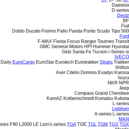
Daewoo
D-series
Deutz
BF
Fiat
Doblo
Ducato
Fiorino
Palio
Panda
Punto
Scudo
Tipo
500
Ford
F-MAX
Fiesta
Focus
Ranger
Tourneo
Transit
GMC
General Motors
HPI
Hummer
Hyundai
Getz
Santa Fe
Tucson
i-Series
ix
IVECO
Daily
EuroCargo
EuroStar
Eurotech
Eurotrakker
Stralis
Trakker
Irisbus
Axer
Citelis
Domino
Evadys
Karosa
Isuzu
NKR
NPR
Jeep
Compass
Grand Cherokee
KamAZ
Kolbenschmidt
Komatsu
Kubota
L-series
Liebherr
A-series
L-series
MAN
eries
F90
L2000
LE
Lion's series
TGA
TGE
TGL
TGM
TGS
TGX