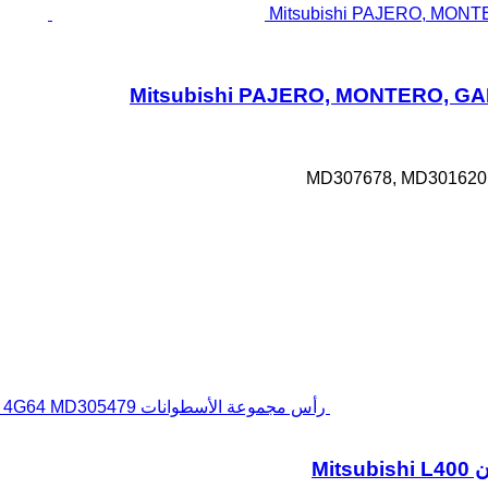
رأس مجموعة الأسطوانات 4G64 MD305479 لـ سيارة فان Mitsubishi L400