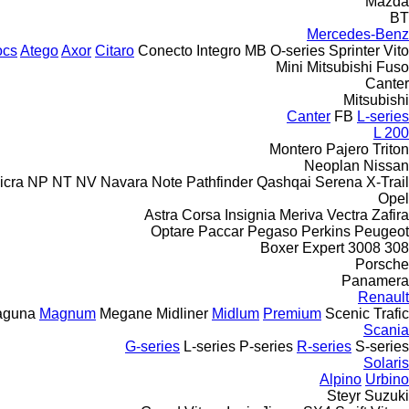
Mazda
BT
Mercedes-Benz
ocs
Atego
Axor
Citaro
Conecto
Integro
MB
O-series
Sprinter
Vito
Mini
Mitsubishi Fuso
Canter
Mitsubishi
Canter
FB
L-series
L 200
Montero
Pajero
Triton
Neoplan
Nissan
icra
NP
NT
NV
Navara
Note
Pathfinder
Qashqai
Serena
X-Trail
Opel
Astra
Corsa
Insignia
Meriva
Vectra
Zafira
Optare
Paccar
Pegaso
Perkins
Peugeot
Boxer
Expert
3008
308
Porsche
Panamera
Renault
aguna
Magnum
Megane
Midliner
Midlum
Premium
Scenic
Trafic
Scania
G-series
L-series
P-series
R-series
S-series
Solaris
Alpino
Urbino
Steyr
Suzuki