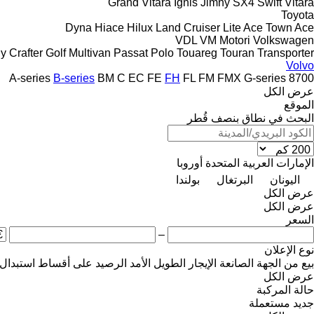
Grand Vitara
Ignis
Jimny
SX4
Swift
Vitara
Toyota
Dyna
Hiace
Hilux
Land Cruiser
Lite Ace
Town Ace
VDL
VM Motori
Volkswagen
y
Crafter
Golf
Multivan
Passat
Polo
Touareg
Touran
Transporter
Volvo
A-series
B-series
BM
C
EC
FE
FH
FL
FM
FMX
G-series
8700
عرض الكل
الموقع
البحث في نطاق بنصف قُطر
الإمارات العربية المتحدة
أوروبا
اليونان
البرتغال
بولندا
عرض الكل
عرض الكل
السعر
–
نوع الإعلان
بيع
من الجهة الصانعة
الإيجار الطويل الأمد
الرصيد
على أقساط
استبدال
عرض الكل
حالة المركبة
جديد
مستعملة