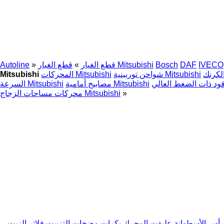
IVECO
DAF
Bosch
قطع الغيار Mitsubishi
قطع الغيار
»
»
Autoline
شواحن توربينية Mitsubishi
المحركات Mitsubishi
Mitsubishi
مصابيح أمامية Mitsubishi
السرعة Mitsubishi
»
محركات مساحات الزجاج Mitsubishi
رأس الأسطوانة
علبةت المحرك
بكرات
مضخات التزييت
فلاتر الزيت