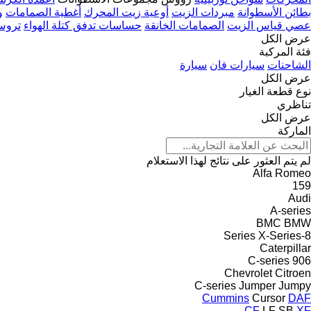
بطائن الأسطوانة
مبردات الزيت
أوعية زيت المحرك
أغطية الصمامات
و
عصي قياس الزيت
الصمامات الخانقة
حساسات تدفق كتلة الهواء
تروس
عرض الكل
فئة المركبة
الشاحنات
سيارات فان
سيارة
عرض الكل
نوع قطعة الغيار
تناظري
عرض الكل
الماركة
لم يتم العثور على نتائج لهذا الاستعلام
Alfa Romeo
159
Audi
A-series
BMC
BMW
X-Series
8-Series
Caterpillar
C-series
906
Chevrolet
Citroen
C-series
Jumper
Jumpy
Cummins
Cursor
DAF
CF
LF
SB
XF