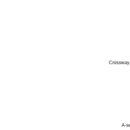
Crossway
A-s