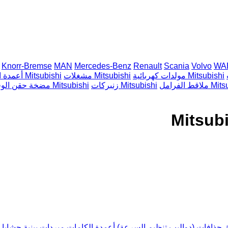
Knorr-Bremse
MAN
Mercedes-Benz
Renault
Scania
Volvo
WA
مولدات كهربائية Mitsubishi
مشغلات Mitsubishi
أعمدة الكرنك Mitsubishi
ل Mitsubishi
زنبركات Mitsubishi
مضخة حقن الوقود ذات الضغط العالي Mitsubishi
ك
حذافات (دواليب تنظيم السرعة)
أعمدة الكامات
مبردات بينية
حشايا 