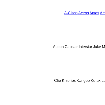
A-Class
Actros
Antos
Ar
Atleon
Cabstar
Interstar
Juke
M
Clio
K-series
Kangoo
Kerax
L