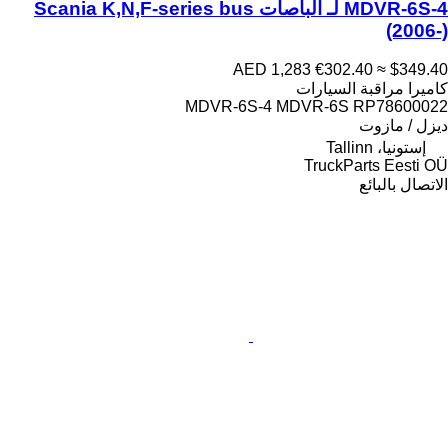
MDVR-6S-4 لـ الباصات Scania K,N,F-series bus
(2006-)
AED 1,283
€302.40
≈ $349.40
كاميرا مراقبة السيارات
MDVR-6S-4 MDVR-6S RP78600022
ديزل / مازوت
إستونيا، Tallinn
TruckParts Eesti OÜ
الاتصال بالبائع