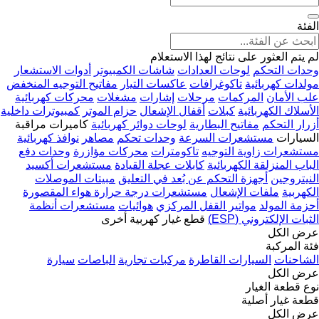
الفئة
لم يتم العثور على نتائج لهذا الاستعلام
وحدات التحكم
لوحات العدادات
شاشات الكمبيوتر
أدوات الاستشعار
مولدات كهربائية
تاكوغرافات
عاكسات التيار
مفاتيح التوجيه المنخفض
علب الأمان
المركمات
مرحلات
إشارات
مشغلات
محركات كهربائية
الأسلاك الكهربائية
كبلات
أقفال الإشعال
حزام الموتر
كمبيوترات داخلية
أزرار التحكم
مفاتيح البطارية
لوحات دوائر كهربائية
كاميرات مراقبة
السيارات
مستشعرات السرعة
وحدات تحكم
مصاهر
نوافذ كهربائية
مستشعرات زاوية التوجيه
تاكومترات
محركات مؤازرة
وحدات دفع
الباب المنزلقة الكهربائية
كابلات عجلة القيادة
مستشعرات أكسيد
النيتروجين
أجهزة التحكم عن بُعد في التعليق
مبيتات الموصلات
الكهربية
ملفات الإشعال
مستشعرات درجة حرارة هواء المقصورة
أحزمة المولد
مواتير القفل المركزي
هوائيات
مستشعرات أنظمة
الثبات الإلكتروني (ESP)
قطع غيار كهربية أخرى
عرض الكل
فئة المركبة
الشاحنات
السيارات القاطرة
مركبات تجارية
الباصات
سيارة
عرض الكل
نوع قطعة الغيار
قطعة غيار أصلية
عرض الكل