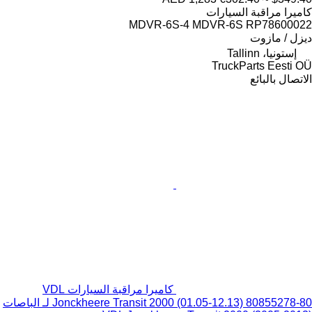
كاميرا مراقبة السيارات
MDVR-6S-4 MDVR-6S RP78600022
ديزل / مازوت
إستونيا، Tallinn
TruckParts Eesti OÜ
الاتصال بالبائع
كاميرا مراقبة السيارات VDL
Jonckheere Transit 2000 (01.05-12.13) 80855278-80 لـ الباصات