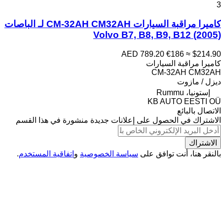
3
كاميرا مراقبة السيارات CM-32AH CM32AH لـ الباصات
Volvo B7, B8, B9, B12 (2005)
AED 789.20
€186
≈ $214.90
كاميرا مراقبة السيارات
CM-32AH CM32AH
ديزل / مازوت
إستونيا، Rummu
KB AUTO EESTI OÜ
الاتصال بالبائع
الاشتراك في الحصول على إعلانات جديدة منشورة في هذا القسم
الاشتراك
بالنقر هنا، أنت توافق على
سياسة الخصوصية
و
اتفاقية المستخدم
.