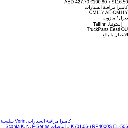
AED 427.70
€100.80
≈ $116.50
كاميرا مراقبة السيارات
CM11Y AE-CM11Y
ديزل / مازوت
إستونيا، Tallinn
TruckParts Eesti OÜ
الاتصال بالبائع
كاميرا مراقبة السيارات Verint سلسلة
K (01.06-) RP4000S EL-506 لـ الباصات Scania K, N, F-Series