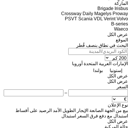
الماركة
Brigade
Irisbus
Crossway
Daily
Magelys
Proway
PSVT
Scania
VDL
Verint
Volvo
B-series
Waeco
عرض الكل
الموقع
البحث في نطاق بنصف قُطر
الإمارات العربية المتحدة
أوروبا
إستونيا
بولندا
عرض الكل
عرض الكل
السعر
–
نوع الإعلان
بيع
من الجهة الصانعة
الإيجار الطويل الأمد
الرصيد
على أقساط
استبدال مع دفع فرق السعر
استبدال
عرض الكل
حالة المركبة