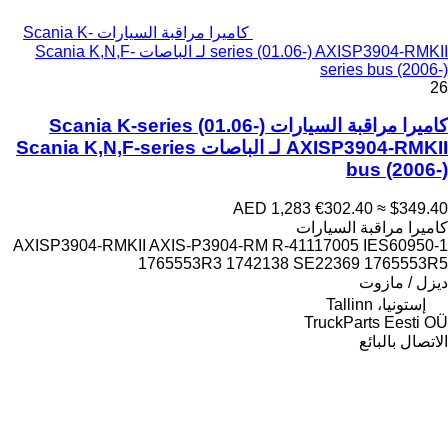
كاميرا مراقبة السيارات Scania K-
series (01.06-) AXISP3904-RMKII لـ الباصات Scania K,N,F-
series bus (2006-)
26
كاميرا مراقبة السيارات Scania K-series (01.06-)
AXISP3904-RMKII لـ الباصات Scania K,N,F-series
bus (2006-)
AED 1,283
€302.40
≈ $349.40
كاميرا مراقبة السيارات
AXISP3904-RMKII AXIS-P3904-RM R-41117005 IES60950-1
1765553R3 1742138 SE22369 1765553R5
ديزل / مازوت
إستونيا، Tallinn
TruckParts Eesti OÜ
الاتصال بالبائع