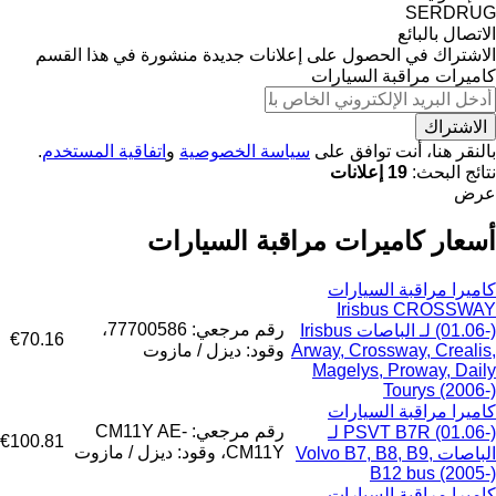
SERDRUG
الاتصال بالبائع
الاشتراك في الحصول على إعلانات جديدة منشورة في هذا القسم
كاميرات مراقبة السيارات
الاشتراك
بالنقر هنا، أنت توافق على
سياسة الخصوصية
و
اتفاقية المستخدم
.
نتائج البحث:
19 إعلانات
عرض
أسعار كاميرات مراقبة السيارات
كاميرا مراقبة السيارات
Irisbus CROSSWAY
رقم مرجعي: 77700586،
(01.06-) لـ الباصات Irisbus
€70.16
Arway, Crossway, Crealis,
وقود: ديزل / مازوت
Magelys, Proway, Daily
Tourys (2006-)
كاميرا مراقبة السيارات
رقم مرجعي: CM11Y AE-
PSVT B7R (01.06-) لـ
€100.81
CM11Y، وقود: ديزل / مازوت
الباصات Volvo B7, B8, B9,
B12 bus (2005-)
كاميرا مراقبة السيارات