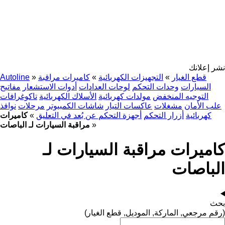
نشر إعلانك
قطع الغيار
»
التجهيزات الكهربائية
»
كاميرات مراقبة
»
Autoline
السيارات
وحدات التحكم
لوحات العدادات
أدوات الاستشعار
مفاتيح
التوجيه المنخفض
مولدات كهربائية
الأسلاك الكهربائية
تاكوغرافات
علب الأمان
مشغلات
عاكسات التيار
شاشات الكمبيوتر
مرحلات
نوافذ
كهربائية
أزرار التحكم
أجهزة التحكم عن بُعد في التعليق
»
كاميرات
»
مراقبة السيارات لـ الباصات
كاميرات مراقبة السيارات لـ
الباصات
بحث
(رقم مرجعي, الماركة, الموديل, قطع الغيار)