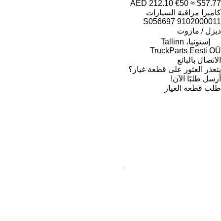
AED 212.10
€50
≈ $57.77
كاميرا مراقبة السيارات
9102000011 S056697
ديزل / مازوت
إستونيا، Tallinn
TruckParts Eesti OÜ
الاتصال بالبائع
يتعذر العثور على قطعة غيار؟
أرسل طلبًا الآن!
طلب قطعة الغيار