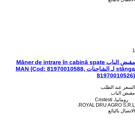
1
مقبض الباب Mâner de intrare în cabină spate
stânga لـ الشاحنات MAN (Cod: 81970010588,
81970010526)
السعر عند الطلب
مقبض الباب
رومانيا، Cristesti
ROYAL DRU AGRO S.R.L.
الاتصال بالبائع