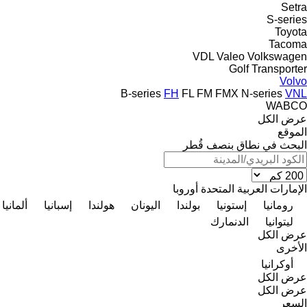
Setra
S-series
Toyota
Tacoma
VDL
Valeo
Volkswagen
Golf
Transporter
Volvo
B-series
FH
FL
FM
FMX
N-series
VNL
WABCO
عرض الكل
الموقع
البحث في نطاق بنصف قُطر
الإمارات العربية المتحدة
أوروبا
رومانيا
إستونيا
بولندا
اليونان
هولندا
إسبانيا
ألمانيا
ليتوانيا
الدنمارك
عرض الكل
الأخرى
أوكرانيا
عرض الكل
عرض الكل
السعر