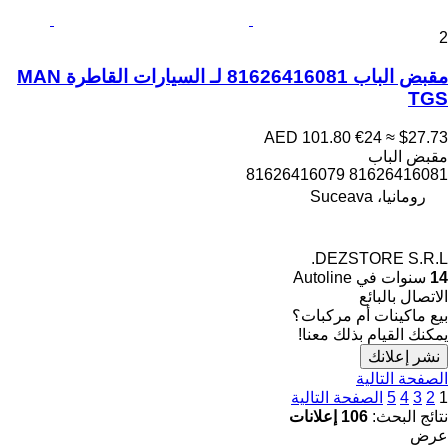
2
مقبض الباب 81626416081 لـ السيارات القاطرة MAN
TGS
AED 101.80
€24
≈ $27.73
مقبض الباب
81626416081 81626416079
رومانيا، Suceava
DEZSTORE S.R.L.
14
سنوات في Autoline
الاتصال بالبائع
بيع ماكينات أم مركبات؟
يمكنك القيام بذلك معنا!
نشر إعلانك
الصفحة التالية
1
2
3
4
5
الصفحة التالية
نتائج البحث:
106 إعلانات
عرض