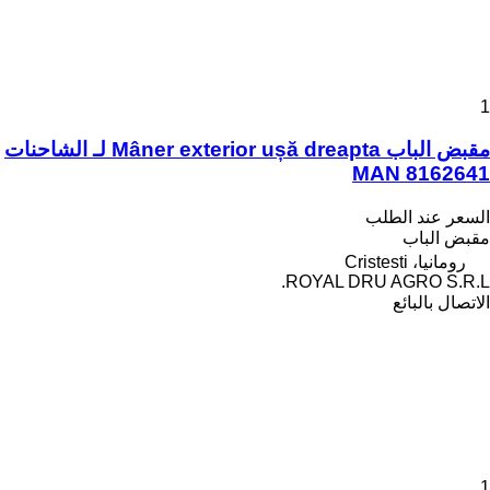
1
مقبض الباب Mâner exterior ușă dreapta لـ الشاحنات
MAN 8162641
السعر عند الطلب
مقبض الباب
رومانيا، Cristesti
ROYAL DRU AGRO S.R.L.
الاتصال بالبائع
1