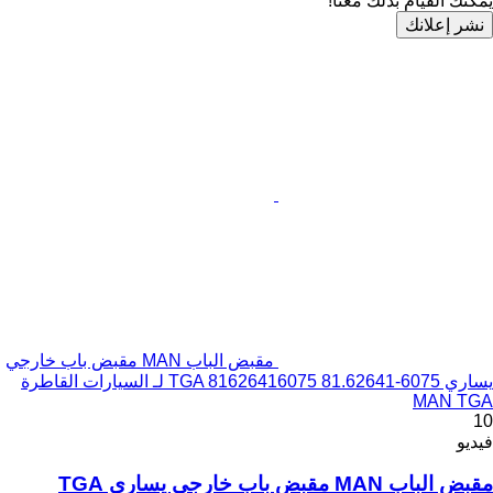
يمكنك القيام بذلك معنا!
نشر إعلانك
مقبض الباب MAN مقبض باب خارجي
يساري TGA 81626416075 81.62641-6075 لـ السيارات القاطرة
MAN TGA
10
فيديو
مقبض الباب MAN مقبض باب خارجي يساري TGA