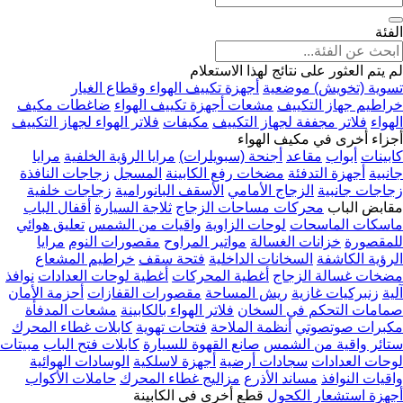
الفئة
لم يتم العثور على نتائج لهذا الاستعلام
تسوية (تخويش) موضعية
أجهزة تكييف الهواء وقطاع الغيار
خراطيم جهاز التكييف
مشعات أجهزة تكييف الهواء
ضاغطات مكيف
الهواء
فلاتر مجففة لجهاز التكييف
مكيفات
فلاتر الهواء لجهاز التكييف
أجزاء أخرى في مكيف الهواء
كابينات
أبواب
مقاعد
أجنحة (سبويلرات)
مرايا الرؤية الخلفية
مرايا
جانبية
أجهزة التدفئة
مضخات رفع الكابينة
المسجل
زجاجات النافذة
زجاجات جانبية
الزجاج الأمامي
الأسقف البانورامية
زجاجات خلفية
مقابض الباب
محركات مساحات الزجاج
ثلاجة السيارة
أقفال الباب
ماسكات الماسحات
لوحات الزاوية
واقيات من الشمس
تعليق هوائي
للمقصورة
خزانات الغسالة
مواتير المراوح
مقصورات النوم
مرايا
الرؤية الكاشفة
السخانات الداخلية
فتحة سقف
خراطيم المشعاع
مضخات غسالة الزجاج
أغطية المحركات
أغطية لوحات العدادات
نوافذ
آلية
زنبركيات غازية
ريش المساحة
مقصورات القفازات
أحزمة الأمان
صمامات التحكم في السخان
فلاتر الهواء بالكابينة
مشعات المدفأة
مكبرات صوتصوتي
أنظمة الملاحة
فتحات تهوية
كابلات غطاء المحرك
ستائر واقية من الشمس
صانع القهوة للسيارة
كابلات فتح الباب
مبيتات
لوحات العدادات
سجادات أرضية
أجهزة لاسلكية
الوسادات الهوائية
واقيات النوافذ
مساند الأذرع
مزاليج غطاء المحرك
حاملات الأكواب
أجهزة استشعار الكحول
قطع أخرى في الكابينة