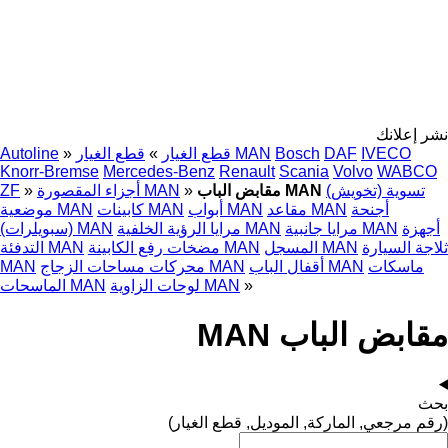
نشر إعلانك
IVECO
DAF
Bosch
قطع الغيار MAN
قطع الغيار
»
»
Autoline
Knorr-Bremse
Mercedes-Benz
Renault
Scania
Volvo
WABCO
تسوية (تخويش)
مقابض الباب MAN
»
أجزاء المقصورة MAN
»
ZF
أجنحة
مقاعد MAN
أبواب MAN
كابينات MAN
موضعية MAN
أجهزة
مرايا جانبية MAN
مرايا الرؤية الخلفية MAN
(سبويلرات) MAN
ثلاجة السيارة
المسجل MAN
مضخات رفع الكابينة MAN
التدفئة MAN
ماسكات
أقفال الباب MAN
محركات مساحات الزجاج MAN
MAN
»
لوحات الزاوية MAN
الماسحات MAN
مقابض الباب MAN
بحث
(رقم مرجعي, الماركة, الموديل, قطع الغيار)