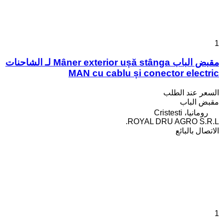
1
مقبض الباب Mâner exterior ușă stânga لـ الشاحنات
MAN cu cablu și conector electric
السعر عند الطلب
مقبض الباب
رومانيا، Cristesti
ROYAL DRU AGRO S.R.L.
الاتصال بالبائع
1