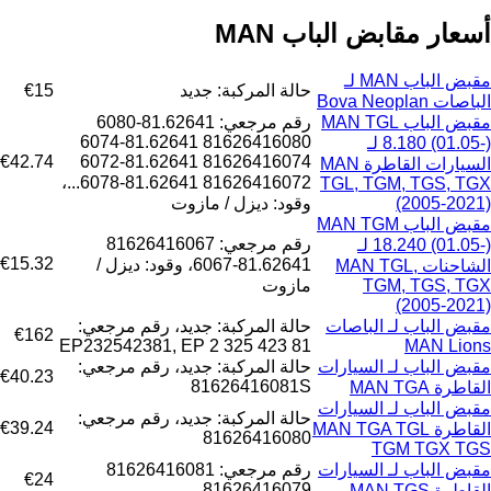
أسعار مقابض الباب MAN
مقبض الباب MAN لـ
حالة المركبة: جديد
€15
الباصات Bova Neoplan
مقبض الباب MAN TGL
رقم مرجعي: 81.62641-6080
81626416080 81.62641-6074
8.180 (01.05-) لـ
€42.74
81626416074 81.62641-6072
السيارات القاطرة MAN
81626416072 81.62641-6078...،
TGL, TGM, TGS, TGX
(2005-2021)
وقود: ديزل / مازوت
مقبض الباب MAN TGM
رقم مرجعي: 81626416067
18.240 (01.05-) لـ
€15.32
81.62641-6067، وقود: ديزل /
الشاحنات MAN TGL,
TGM, TGS, TGX
مازوت
(2005-2021)
مقبض الباب لـ الباصات
حالة المركبة: جديد، رقم مرجعي:
€162
EP232542381, EP 2 325 423 81
MAN Lions
مقبض الباب لـ السيارات
حالة المركبة: جديد، رقم مرجعي:
€40.23
81626416081S
القاطرة MAN TGA
مقبض الباب لـ السيارات
حالة المركبة: جديد، رقم مرجعي:
€39.24
القاطرة MAN TGA TGL
81626416080
TGM TGX TGS
مقبض الباب لـ السيارات
رقم مرجعي: 81626416081
€24
81626416079
القاطرة MAN TGS