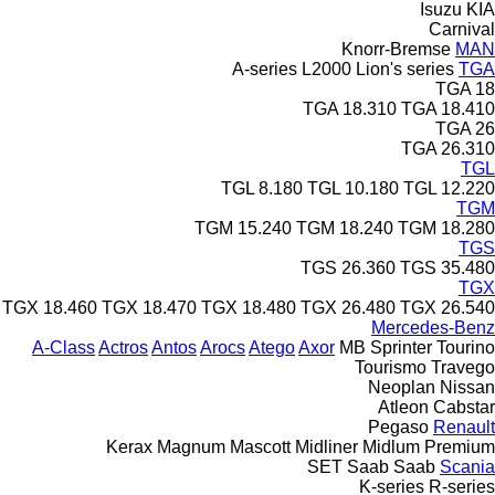
Isuzu
KIA
Carnival
Knorr-Bremse
MAN
A-series
L2000
Lion's series
TGA
TGA 18
TGA 18.310
TGA 18.410
TGA 26
TGA 26.310
TGL
TGL 8.180
TGL 10.180
TGL 12.220
TGM
TGM 15.240
TGM 18.240
TGM 18.280
TGS
TGS 26.360
TGS 35.480
TGX
TGX 18.460
TGX 18.470
TGX 18.480
TGX 26.480
TGX 26.540
Mercedes-Benz
A-Class
Actros
Antos
Arocs
Atego
Axor
MB
Sprinter
Tourino
Tourismo
Travego
Neoplan
Nissan
Atleon
Cabstar
Pegaso
Renault
Kerax
Magnum
Mascott
Midliner
Midlum
Premium
SET
Saab
Saab
Scania
K-series
R-series