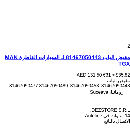
2
مقبض الباب 81467050443 لـ السيارات القاطرة MAN
TGX
AED 131.50
€31
≈ $35.82
مقبض الباب
81467050443, 81467050453, 81467050489 81467050477
رومانيا، Suceava
DEZSTORE S.R.L.
14
سنوات في Autoline
الاتصال بالبائع