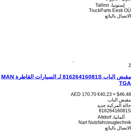
إستونيا، Tallinn
TruckParts Eesti OÜ
الاتصال بالبائع
2
مقبض الباب 81626416081S لـ السيارات القاطرة MAN
TGA
AED 170.70
€40.23
≈ $46.48
مقبض الباب
حالة المركبة
جديد
81626416081S
ألمانيا، Altdorf
Nart Nutzfahrzeugtechnik
الاتصال بالبائع