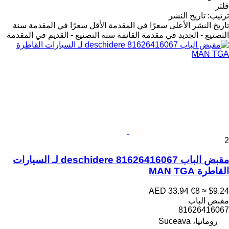
فلتر
ترتيب
:
تاريخ النشر
تاريخ النشر
الأعلى سعرًا في المقدمة
الأقل سعرًا في المقدمة
سنة
التصنيع - الجديد في مقدمة القائمة
سنة التصنيع - القديم في المقدمة
2
مقبض الباب deschidere 81626416067 لـ السيارات
القاطرة MAN TGA
AED 33.94
€8
≈ $9.24
مقبض الباب
81626416067
رومانيا، Suceava