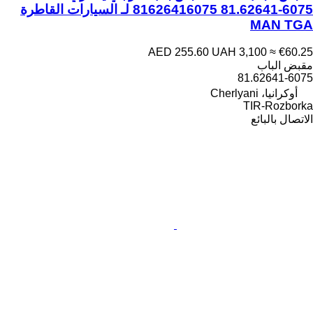
81626416075 81.62641-6075 لـ السيارات القاطرة
MAN TGA
AED 255.60
UAH 3,100
≈ €60.25
مقبض الباب
81.62641-6075
أوكرانيا، Cherlyani
TIR-Rozborka
الاتصال بالبائع