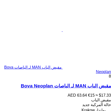
مقبض الباب MAN لـ الباصات Bova
Neoplan
8
مقبض الباب MAN لـ الباصات Bova Neoplan
AED 63.64
€15
≈ $17.33
مقبض الباب
حالة المركبة
جديد
بولندا، Krakow