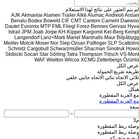
لم يتم العثور على نتائج لهذا الاستعلام
AJK
Akmanlar
Alamen Trailer
Alkè
Alumac
Andreoli
Arslan
Benalu
Bodex
Boweld
CIF
CMT
Cantoni
Carnehl
Daewoo
Dautel
Euromix MTP
FML
Fliegl
Forez-Bennes
Gervasi
Hyva
Istrail
JPM
Joab
Jorpe
KH-Kipper
Kargomil
Kel-Berg
Kempf
Langendorf
Lanz+Marti
Marrel
Marshalls
Maur Bilpåbygg
Meiller
Molcik
Moser
Nor Slep
Ozsan
Palfinger
SLP
Scattolini
Schmitz Cargobull
Schwarzmüller
Shacman
Sinotruk Howo
Skibicki
Socari
Star
Sörling
Tatra
Thompson
Trösch
VS-Mont
WAF
Wielton
Wilcox
XCMG
Zetterbergs
Özünlü
عرض الكل
طريقة تفريغ الحمولة
ثلاثي الاتجاه
ثنائي الاتجاه
جانبي
خلفي
عرض الكل
هيكل
مع العربة المقطورة
مع العربة المقطورة
سعة
–
م3
وصلة ربط المقطورة
وصلة ربط المقطورة
أرضية متحركة