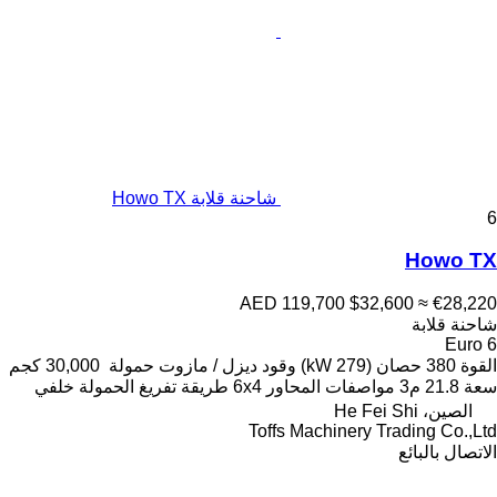
شاحنة قلابة Howo TX
6
Howo TX
AED 119,700
$32,600
≈ €28,220
شاحنة قلابة
Euro 6
القوة
380 حصان (279 kW)
وقود
ديزل / مازوت
حمولة
30,000 كجم
سعة
21.8 م3
مواصفات المحاور
6x4
طريقة تفريغ الحمولة
خلفي
الصين، He Fei Shi
Toffs Machinery Trading Co.,Ltd
الاتصال بالبائع