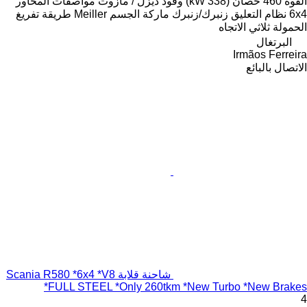
القوة
460 حصان (338 kW)
وقود
ديزل / مازوت
مواصفات المحاور
6x4
نظام التعليق
زنبرك/زنبرك
ماركة الجسم
Meiller
طريقة تفريغ
الحمولة
ثلاثي الاتجاه
البرتغال
Irmãos Ferreira
الاتصال بالبائع
شاحنة قلابة Scania R580 *6x4 *V8
*FULL STEEL *Only 260tkm *New Turbo *New Brakes
4