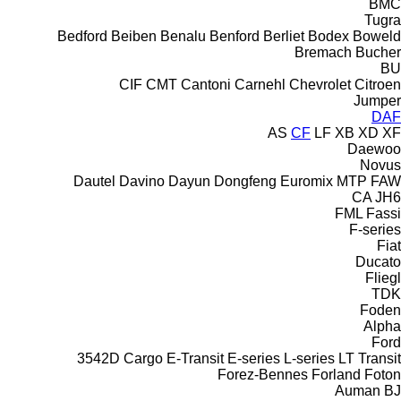
BMC
Tugra
Bedford
Beiben
Benalu
Benford
Berliet
Bodex
Boweld
Bremach
Bucher
BU
CIF
CMT
Cantoni
Carnehl
Chevrolet
Citroen
Jumper
DAF
AS
CF
LF
XB
XD
XF
Daewoo
Novus
Dautel
Davino
Dayun
Dongfeng
Euromix MTP
FAW
CA
JH6
FML
Fassi
F-series
Fiat
Ducato
Fliegl
TDK
Foden
Alpha
Ford
3542D
Cargo
E-Transit
E-series
L-series
LT
Transit
Forez-Bennes
Forland
Foton
Auman
BJ