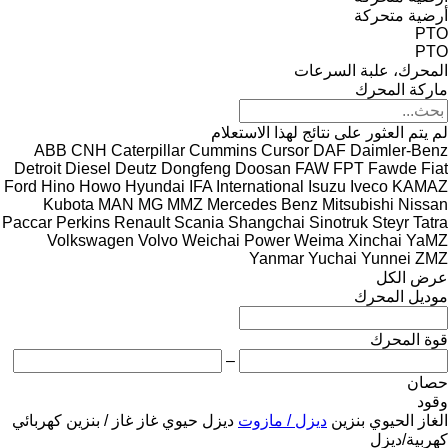
أرضية متحركة
PTO
PTO
المحرك، علبة السرعات
ماركة المحرك
لم يتم العثور على نتائج لهذا الاستعلام
ABB
CNH
Caterpillar
Cummins
Cursor
DAF
Daimler-Benz
Detroit Diesel
Deutz
Dongfeng
Doosan
FAW
FPT
Fawde
Fiat
Ford
Hino
Howo
Hyundai
IFA
International
Isuzu
Iveco
KAMAZ
Kubota
MAN
MG
MMZ
Mercedes Benz
Mitsubishi
Nissan
Paccar
Perkins
Renault
Scania
Shangchai
Sinotruk
Steyr
Tatra
Volkswagen
Volvo
Weichai Power
Weima
Xinchai
YaMZ
Yanmar
Yuchai
Yunnei
ZMZ
عرض الكل
موديل المحرك
قوة المحرك
–
حصان
وقود
الغاز الحيوي
بنزين
ديزل / مازوت
ديزل حيوي
غاز
غاز / بنزين
كهربائي
كهربية/ديزل