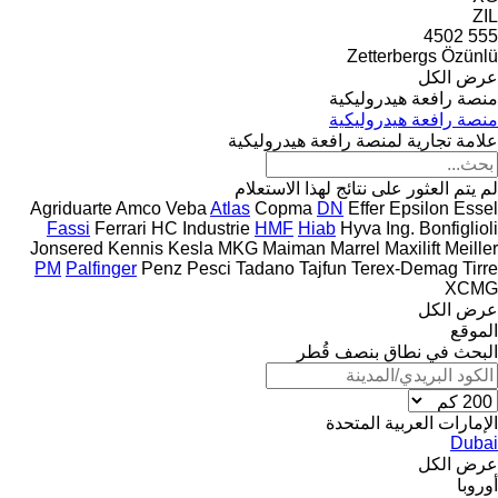
ZIL
4502
555
Zetterbergs
Özünlü
عرض الكل
منصة رافعة هيدروليكية
منصة رافعة هيدروليكية
علامة تجارية لمنصة رافعة هيدروليكية
لم يتم العثور على نتائج لهذا الاستعلام
Agriduarte
Amco Veba
Atlas
Copma
DN
Effer
Epsilon
Essel
Fassi
Ferrari
HC Industrie
HMF
Hiab
Hyva
Ing. Bonfiglioli
Jonsered
Kennis
Kesla
MKG
Maiman
Marrel
Maxilift
Meiller
PM
Palfinger
Penz
Pesci
Tadano
Tajfun
Terex-Demag
Tirre
XCMG
عرض الكل
الموقع
البحث في نطاق بنصف قُطر
الإمارات العربية المتحدة
Dubai
عرض الكل
أوروبا