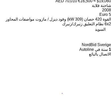
AED 70,010
€16,500
≈ $19,060
شاحنة قلابة
2008
Euro 5
القوة
420 حصان (309 kW)
وقود
ديزل / مازوت
مواصفات المحاور
6x2
نظام التعليق
زنبرك/زنبرك
السويد
NordBid Sverige
1
سنة في Autoline
الاتصال بالبائع