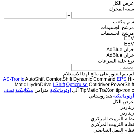
عرض الكل
سعة المحرك
–
سم مكعب
مرشح الجسيمات
مرشح الجسيمات
EEV
EEV
خزان AdBlue
خزان AdBlue
نوع علبة السرعات
لم يتم العثور على نتائج لهذا الاستعلام
AS-Tronic
AutoShift
ComfortShift
Dynamic Command
EPS
Hi-
Matic
HydroDrive
I-Shift
Opticruise
Optidriver
PowerShift
tip-tronic
TraXon
TipMatic
آلي
أوتوماتيكية
متزامن
ميكانيكية
نصف
أوتوماتيكية
هيدروستاتي
عرض الكل
ريتاردر
ريتاردر
نظام التزييت المركزي
نظام التزييت المركزي
نظام القفل التفاضلي