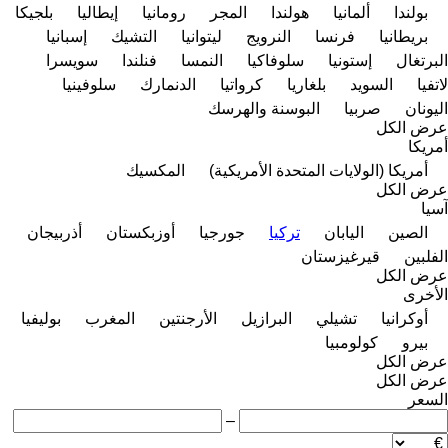
بولندا
ألمانيا
هولندا
المجر
رومانيا
إيطاليا
بلجيكا
بريطانيا
فرنسا
النرويج
ليتوانيا
التشيك
إسبانيا
البرتغال
إستونيا
سلوفاكيا
النمسا
فنلندا
سويسرا
لاتفيا
السويد
بلغاريا
كرواتيا
الدنمارك
سلوفينيا
اليونان
صربيا
البوسنة والهرسك
عرض الكل
أمريكا
أمريكا (الولايات المتحدة الأمريكية)
المكسيك
عرض الكل
آسيا
الصين
اليابان
تركيا
جورجيا
أوزبكستان
أذربيجان
الفلبين
قيرغيزستان
عرض الكل
الأخرى
أوكرانيا
تشيلي
البرازيل
الأرجنتين
المغرب
بوليفيا
بيرو
كولومبيا
عرض الكل
عرض الكل
السعر
–