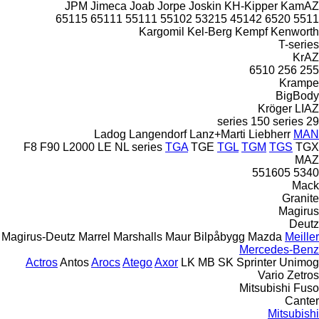
JPM
Jimeca
Joab
Jorpe
Joskin
KH-Kipper
KamAZ
65115
65111
55111
55102
53215
45142
6520
5511
Kargomil
Kel-Berg
Kempf
Kenworth
T-series
KrAZ
6510
256
255
Krampe
BigBody
Kröger
LIAZ
150 series
29 series
Ladog
Langendorf
Lanz+Marti
Liebherr
MAN
F8
F90
L2000
LE
NL series
TGA
TGE
TGL
TGM
TGS
TGX
MAZ
551605
5340
Mack
Granite
Magirus
Deutz
Magirus-Deutz
Marrel
Marshalls
Maur Bilpåbygg
Mazda
Meiller
Mercedes-Benz
Actros
Antos
Arocs
Atego
Axor
LK
MB
SK
Sprinter
Unimog
Vario
Zetros
Mitsubishi Fuso
Canter
Mitsubishi