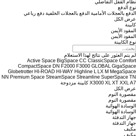
نظام القفل التفاضلي
نوع الدفع
الدفع بالعجلات الأمامية
الدفع بالعجلات الخلفية
دفع رباعي
عرض الكل
كابينة
المقود الأيمن
المقود الأيمن
نوع الكابينة
لم يتم العثور على نتائج لهذا الاستعلام
Active Space
BigSpace
CC
ClassicSpace
Comfort
CompactSpace
DN
F2000
F3000
GLOBAL
GigaSpace
Globetrotter
HI-ROAD
HI-WAY
Highline
L
LX
M
MegaSpace
NN
Premium
Space
StreamSpace
Streamline
SuperSpace
TN
А7
XXL
XT
XL
X3000
كابينة مزدوجة
عرض الكل
مقصورة النوم
مقصورة النوم
الوسادة الهوائية
الوسادة الهوائية
جهاز التدفئة
جهاز التدفئة
مكيف
مكيف