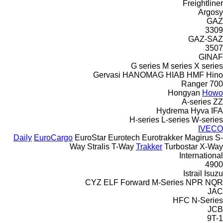
Freightliner
Argosy
GAZ
3309
GAZ-SAZ
3507
GINAF
G series
M series
X series
Gervasi
HANOMAG
HIAB
HMF
Hino
Ranger
700
Hongyan
Howo
A-series
ZZ
Hydrema
Hyva
IFA
H-series
L-series
W-series
IVECO
Daily
EuroCargo
EuroStar
Eurotech
Eurotrakker
Magirus
S-
Way
Stralis
T-Way
Trakker
Turbostar
X-Way
International
4900
Istrail
Isuzu
CYZ
ELF
Forward
M-Series
NPR
NQR
JAC
HFC
N-Series
JCB
9T-1