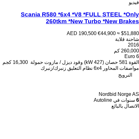
فيديو
Scania R580 *6x4 *V8 *FULL STEEL *Only
260tkm *New Turbo *New Brakes
AED 190,500
€44,900
≈ $51,880
شاحنة قلابة
2016
260,000 كم
Euro 6
القوة
581 حصان (427 kW)
وقود
ديزل / مازوت
حمولة
16,300 كجم
مواصفات المحاور
6x4
نظام التعليق
زنبرك/زنبرك
النرويج
Nordbid Norge AS
6
سنوات في Autoline
الاتصال بالبائع