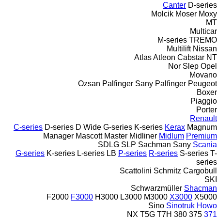
Canter
D-series
Molcik
Moser
Moxy
MT
Multicar
M-series
TREMO
Multilift
Nissan
Atlas
Atleon
Cabstar
NT
Nor Slep
Opel
Movano
Ozsan
Palfinger Sany
Palfinger
Peugeot
Boxer
Piaggio
Porter
Renault
C-series
D-series
D Wide
G-series
K-series
Kerax
Magnum
Manager
Mascott
Master
Midliner
Midlum
Premium
SDLG
SLP
Sachman
Sany
Scania
G-series
K-series
L-series
LB
P-series
R-series
S-series
T-
series
Scattolini
Schmitz Cargobull
SKI
Schwarzmüller
Shacman
F2000
F3000
H3000
L3000
M3000
X3000
X5000
Sino
Sinotruk Howo
NX
T5G
T7H
380
375
371