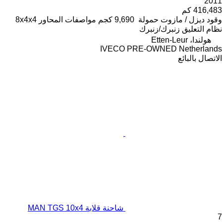
2011
416,483 كم
وقود
ديزل / مازوت
حمولة
9,690 كجم
مواصفات المحاور
8x4x4
نظام التعليق
زنبرك/زنبرك
هولندا، Etten-Leur
IVECO PRE-OWNED Netherlands
الاتصال بالبائع
شاحنة قلابة MAN TGS 10x4
7