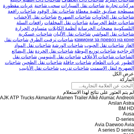
مركبات تجارية
شاحنات نقل السيارات
سحب شاحنة
عربات مقطورة
مسطحة
صناديق خلفية مغطاة
شاحنات نقل الوقود
شاحنات رافعة
شاحنات نقل الحاويات
شاحنات الصهريج
شاحنات نقل الأخشاب
شاحنات خلط الخرسانة
شاحنات نقل المخلفات
رافعات السلة
التلسكوبية
مضخات الخرسانة
أنظمة الكابلات
متساوي الحرارة
شاحنات نقل المواشي
شاحنات نقل الألبان
شاحنات عسكرية
камиони за превоз на коне
شاحنات تزفيت الطرق
شاحنات نقل
الغاز
شاحنات نقل الحبوب
شاحنات الورشة
شاحنات نقل المواد
الزجاجية
شاحنات توزيع البوظة
شاحنات نقل الخردة
نقل البضائع
الشاحنات شاحنات الأعلاف
شاحنات نقل البتيومين
شاحنات نقل
الطيور
عربات الطعام
شاحنات حافلة
شاحنات نقل الطحين
شاحنات
الصهريج لنقل الإسمنت
شاحنات تدريب
شاحنات نقل الأنابيب
عرض الكل
الماركة
لم يتم العثور على نتائج لهذا الاستعلام
AJK
ATP Trucks
Akmanlar
Alamen Trailer
Alkè
Alumac
Andreoli
Arslan
Astra
BM
HD
Ausa
D-series
Avia Daewoo
Avia
A series
D series