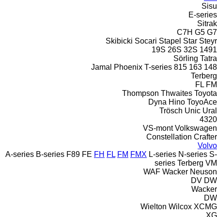
Sisu
E-series
Sitrak
C7H
G5
G7
Skibicki
Socari
Stapel
Star
Steyr
19S
26S
32S
1491
Sörling
Tatra
Jamal
Phoenix
T-series
815
163
148
Terberg
FL
FM
Thompson
Thwaites
Toyota
Dyna
Hino
ToyoAce
Trösch
Unic
Ural
4320
VS-mont
Volkswagen
Constellation
Crafter
Volvo
A-series
B-series
F89
FE
FH
FL
FM
FMX
L-series
N-series
S-
series
Terberg
VM
WAF
Wacker Neuson
DV
DW
Wacker
DW
Wielton
Wilcox
XCMG
XG