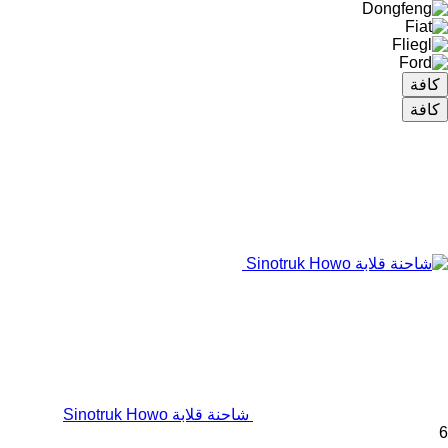
كافة
كافة
شاحنة قلابة Sinotruk Howo
6