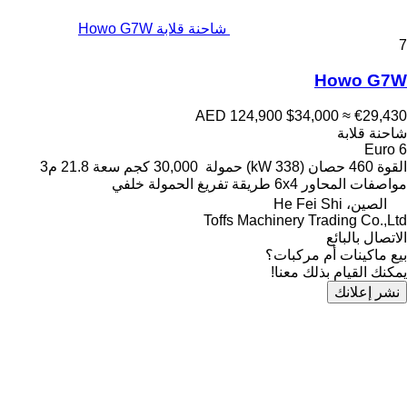
شاحنة قلابة Howo G7W
7
Howo G7W
AED 124,900
$34,000
≈ €29,430
شاحنة قلابة
Euro 6
القوة
460 حصان (338 kW)
حمولة
30,000 كجم
سعة
21.8 م3
مواصفات المحاور
6x4
طريقة تفريغ الحمولة
خلفي
الصين، He Fei Shi
Toffs Machinery Trading Co.,Ltd
الاتصال بالبائع
بيع ماكينات أم مركبات؟
يمكنك القيام بذلك معنا!
نشر إعلانك