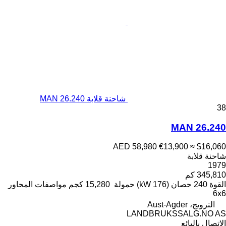
شاحنة قلابة MAN 26.240
38
MAN 26.240
AED 58,980
€13,900
≈ $16,060
شاحنة قلابة
1979
345,810 كم
القوة
240 حصان (176 kW)
حمولة
15,280 كجم
مواصفات المحاور
6x6
النرويج، Aust-Agder
LANDBRUKSSALG.NO AS
الاتصال بالبائع