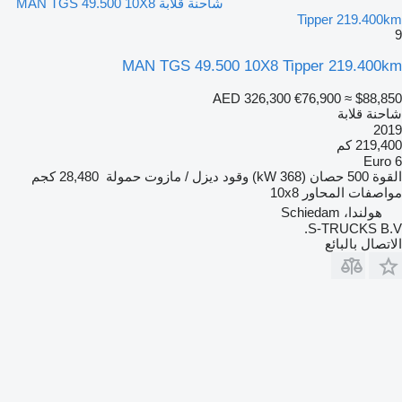
شاحنة قلابة MAN TGS 49.500 10X8
Tipper 219.400km
9
MAN TGS 49.500 10X8 Tipper 219.400km
AED 326,300
€76,900
≈ $88,850
شاحنة قلابة
2019
219,400 كم
Euro 6
القوة
500 حصان (368 kW)
وقود
ديزل / مازوت
حمولة
28,480 كجم
مواصفات المحاور
10x8
هولندا، Schiedam
S-TRUCKS B.V.
الاتصال بالبائع