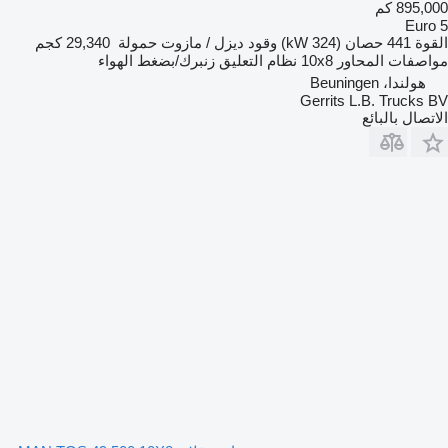
895,000 كم
Euro 5
القوة
441 حصان (324 kW)
وقود
ديزل / مازوت
حمولة
29,340 كجم
مواصفات المحاور
10x8
نظام التعليق
زنبرك/بضغط الهواء
هولندا، Beuningen
Gerrits L.B. Trucks BV
الاتصال بالبائع