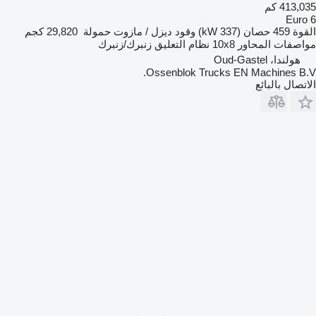
413,035 كم
Euro 6
القوة
459 حصان (337 kW)
وقود
ديزل / مازوت
حمولة
29,820 كجم
مواصفات المحاور
10x8
نظام التعليق
زنبرك/زنبرك
هولندا، Oud-Gastel
Ossenblok Trucks EN Machines B.V.
الاتصال بالبائع