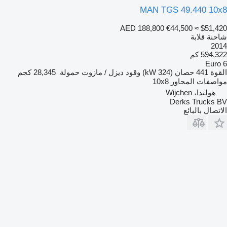
MAN TGS 49.440 10x8
AED 188,800
€44,500
≈ $51,420
شاحنة قلابة
2014
594,322 كم
Euro 6
القوة
441 حصان (324 kW)
وقود
ديزل / مازوت
حمولة
28,345 كجم
مواصفات المحاور
10x8
هولندا، Wijchen
Derks Trucks BV
الاتصال بالبائع