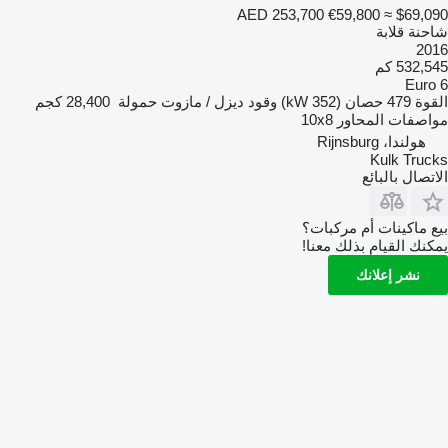
AED 253,700
€59,800
≈ $69,090
شاحنة قلابة
2016
532,545 كم
Euro 6
القوة
479 حصان (352 kW)
وقود
ديزل / مازوت
حمولة
28,400 كجم
مواصفات المحاور
10x8
هولندا، Rijnsburg
Kulk Trucks
الاتصال بالبائع
بيع ماكينات أم مركبات؟
يمكنك القيام بذلك معنا!
نشر إعلانك