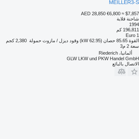
MEILLER3-S
AED 28,850
€6,800
≈ $7,857
شاحنة قلابة
1994
196,811 كم
Euro 1
القوة
85.65 حصان (62.95 kW)
وقود
ديزل / مازوت
حمولة
2,380 كجم
سعة
2 م3
ألمانيا، Riederich
GLW LKW und PKW Handel GmbH
الاتصال بالبائع