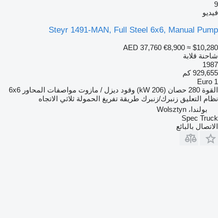
9
فيديو
Steyr 1491-MAN, Full Steel 6x6, Manual Pump
AED 37,760
€8,900
≈ $10,280
شاحنة قلابة
1987
929,655 كم
Euro 1
القوة
280 حصان (206 kW)
وقود
ديزل / مازوت
مواصفات المحاور
6x6
نظام التعليق
زنبرك/زنبرك
طريقة تفريغ الحمولة
ثلاثي الاتجاه
بولندا، Wolsztyn
Spec Truck
الاتصال بالبائع