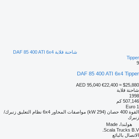
شاحنة قلابة DAF 85 400 ATI 6x4
Tipper
9
DAF 85 400 ATI 6x4 Tipper
AED 95,040
€22,400
≈ $25,880
شاحنة قلابة
1998
507,146 كم
Euro 1
القوة
400 حصان (294 kW)
مواصفات المحاور
6x4
نظام التعليق
زنبرك/
زنبرك
هولندا، Made
Scala Trucks B.V.
الاتصال بالبائع