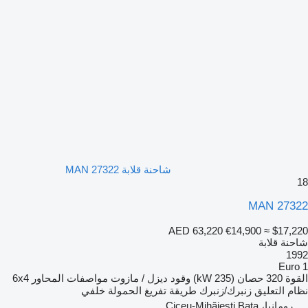
شاحنة قلابة MAN 27322
18
MAN 27322
AED 63,220
€14,900
≈ $17,220
شاحنة قلابة
1992
Euro 1
القوة
320 حصان (235 kW)
وقود
ديزل / مازوت
مواصفات المحاور
6x4
نظام التعليق
زنبرك/زنبرك
طريقة تفريغ الحمولة
خلفي
رومانيا، Ciceu-Mihăiești Bața