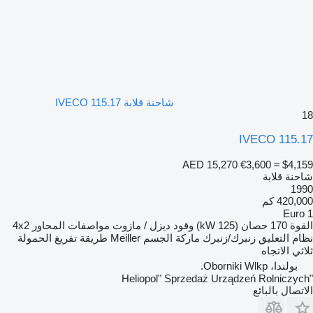
شاحنة قلابة IVECO 115.17
18
IVECO 115.17
AED 15,270
€3,600
≈ $4,159
شاحنة قلابة
1990
420,000 كم
Euro 1
القوة
170 حصان (125 kW)
وقود
ديزل / مازوت
مواصفات المحاور
4x2
نظام التعليق
زنبرك/زنبرك
ماركة الجسم
Meiller
طريقة تفريغ الحمولة
ثلاثي الاتجاه
بولندا، Oborniki Wlkp.
"Heliopol" Sprzedaż Urządzeń Rolniczych
الاتصال بالبائع