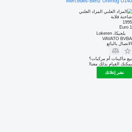
Mercedes-Benz Unimog U140
المزاد العلني
شاحنة قلابة
1995
Euro 1
بلجيكا، Lokeren
VAVATO BVBA
الاتصال بالبائع
بيع ماكينات أم مركبات؟
يمكنك القيام بذلك معنا!
نشر إعلانك