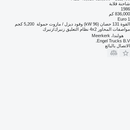
شاحنة قلابة
1986
836,000 كم
Euro 1
القوة
131 حصان (96 kW)
وقود
ديزل / مازوت
حمولة
5,200 كجم
مواصفات المحاور
4x2
نظام التعليق
زنبرك/زنبرك
هولندا، Meerkerk
Engel Trucks B.V.
الاتصال بالبائع