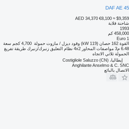
DAF AE 45
AED 34,370
€8,100
≈ $9,359
شاحنة قلابة
1993
458,000 كم
Euro 1
القوة
162 حصان (119 kW)
وقود
ديزل / مازوت
حمولة
4,700 كجم
سعة
6.48 م3
مواصفات المحاور
4x2
نظام التعليق
زنبرك/زنبرك
طريقة تفريغ
الحمولة
ثلاثي الاتجاه
إيطاليا، Costigliole Saluzzo (CN)
Anghilante Anselmo & C. SNC
الاتصال بالبائع