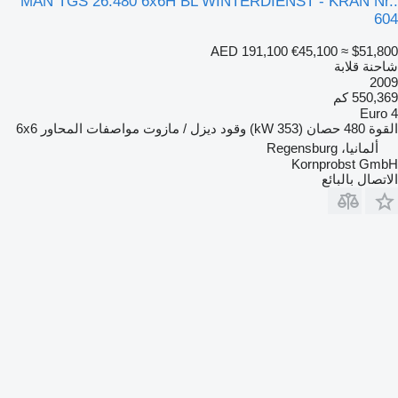
MAN TGS 26.480 6x6H BL WINTERDIENST - KRAN Nr.:
604
AED 191,100
€45,100
≈ $51,800
شاحنة قلابة
2009
550,369 كم
Euro 4
القوة
480 حصان (353 kW)
وقود
ديزل / مازوت
مواصفات المحاور
6x6
ألمانيا، Regensburg
Kornprobst GmbH
الاتصال بالبائع