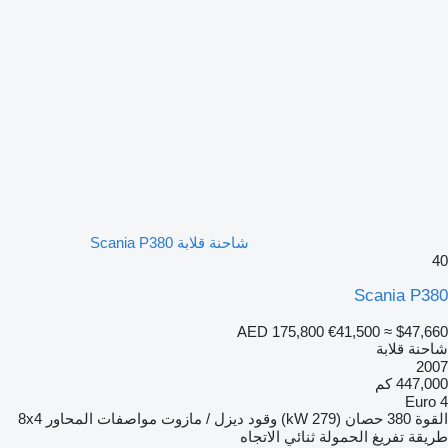
شاحنة قلابة Scania P380
40
Scania P380
AED 175,800
€41,500
≈ $47,660
شاحنة قلابة
2007
447,000 كم
Euro 4
القوة
380 حصان (279 kW)
وقود
ديزل / مازوت
مواصفات المحاور
8x4
طريقة تفريغ الحمولة
ثنائي الاتجاه