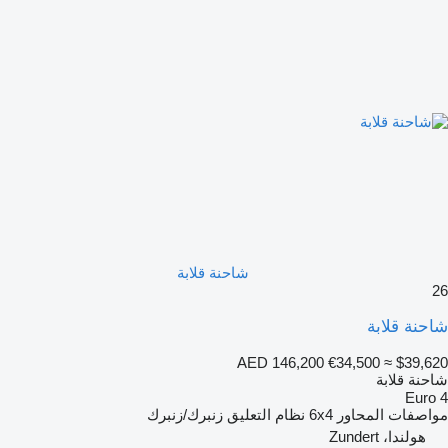
شاحنة قلابة
26
شاحنة قلابة
AED 146,200
€34,500
≈ $39,620
شاحنة قلابة
Euro 4
مواصفات المحاور
6x4
نظام التعليق
زنبرك/زنبرك
هولندا، Zundert