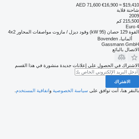
AED 71,600
€16,900
≈ $19,410
شاحنة قلابة
2009
215,500 كم
Euro 4
القوة
129 حصان (95 kW)
وقود
ديزل / مازوت
مواصفات المحاور
4x2
ألمانيا، Bovenden
Gassmann GmbH
الاتصال بالبائع
الاشتراك في الحصول على إعلانات جديدة منشورة في هذا القسم
الاشتراك
بالنقر هنا، أنت توافق على
سياسة الخصوصية
و
اتفاقية المستخدم
.