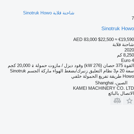
شاحنة قلابة Sinotruk Howo
7
Sinotruk Howo
AED 83,000
$22,500
≈ €19,590
شاحنة قلابة
2020
8,250 كم
Euro 4
القوة
375 حصان (276 kW)
وقود
ديزل / مازوت
حمولة
20,000 كجم
سعة
20 م3
نظام التعليق
زنبرك/بضغط الهواء
ماركة الجسم
Sinotruk
Howo
طريقة تفريغ الحمولة
خلفي
الصين، Shanghai
KAMEI MACHINERY CO. LTD
الاتصال بالبائع