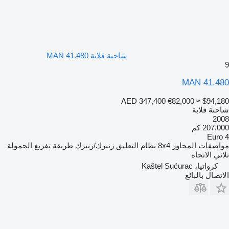
شاحنة قلابة MAN 41.480
9
MAN 41.480
AED 347,400
€82,000
≈ $94,180
شاحنة قلابة
2008
207,000 كم
Euro 4
مواصفات المحاور
8x4
نظام التعليق
زنبرك/زنبرك
طريقة تفريغ الحمولة
ثلاثي الاتجاه
كرواتيا، Kaštel Sućurac
الاتصال بالبائع