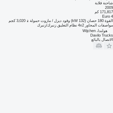
شاحنة قلابة
2009
171,817 كم
Euro 4
القوة
180 حصان (132 kW)
وقود
ديزل / مازوت
حمولة
3,020 كجم
مواصفات المحاور
4x2
نظام التعليق
زنبرك/زنبرك
هولندا، Wijchen
Davilo Trucks
الاتصال بالبائع