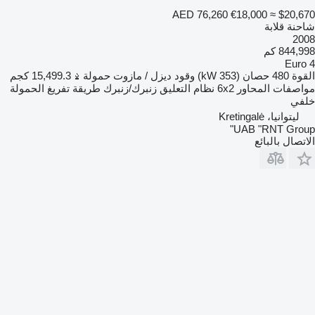
AED 76,260
€18,000
≈ $20,670
شاحنة قلابة
2008
844,998 كم
Euro 4
القوة
480 حصان (353 kW)
وقود
ديزل / مازوت
حمولة
15,499.3 كجم
مواصفات المحاور
6x2
نظام التعليق
زنبرك/زنبرك
طريقة تفريغ الحمولة
خلفي
ليتوانيا، Kretingalė
UAB "RNT Group"
الاتصال بالبائع