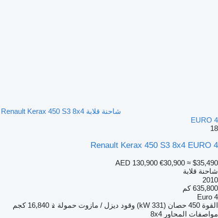
شاحنة قلابة Renault Kerax 450 S3 8x4
EURO 4
18
Renault Kerax 450 S3 8x4 EURO 4
AED 130,900
€30,900
≈ $35,490
شاحنة قلابة
2010
635,800 كم
Euro 4
القوة
450 حصان (331 kW)
وقود
ديزل / مازوت
حمولة
16,840 كجم
مواصفات المحاور
8x4