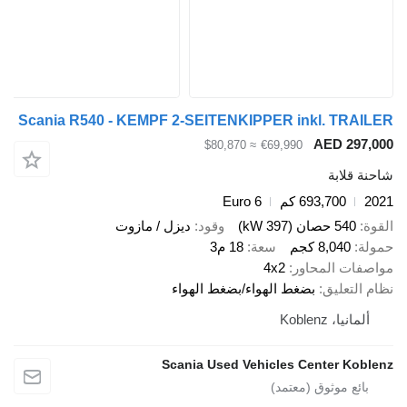
Scania R540 - KEMPF 2-SEITENKIPPER inkl. TR
AED 29
≈ $80,870
€69,990
قلابة
693,700 كم
Euro 6
540 حصان (397 kW)
وقود
ديزل / مازوت
8,040 كجم
سعة
18 م3
ات المحاور
4x2
لتعليق
بضغط الهواء/بضغط الهواء
نيا، Koblenz
Scania Used Vehicles Center Ko