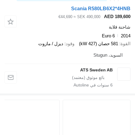
Scania R580LB6X2*
AED 18
≈ €44,690
SEK 490,000
قلابة
Euro 6
581 حصان (427 kW)
وقود
ديزل / مازوت
ويد، Stugun
ATS Sweden AB
6
سنوات في Autoline