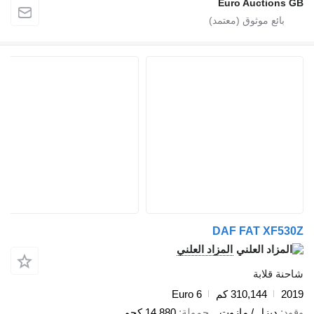
Euro Auctio
DAF FAT XF
المزاد العلني
قلابة
310,144 كم
Euro 6
ديزل / مازوت
حمولة
14,880 كجم