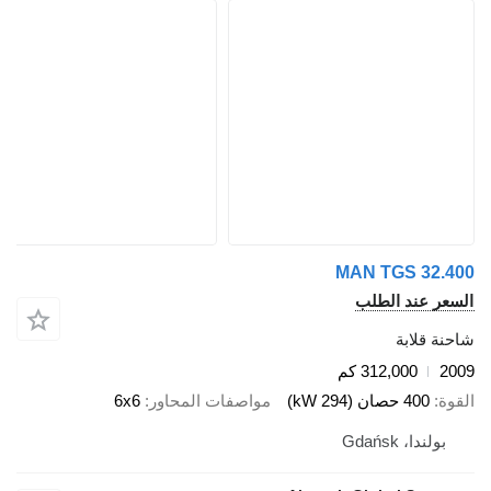
MAN TGS 32
 عند الطلب
قلابة
312,000 كم
400 حصان (294 kW)
مواصفات المحاور
6x6
ندا، Gdańsk