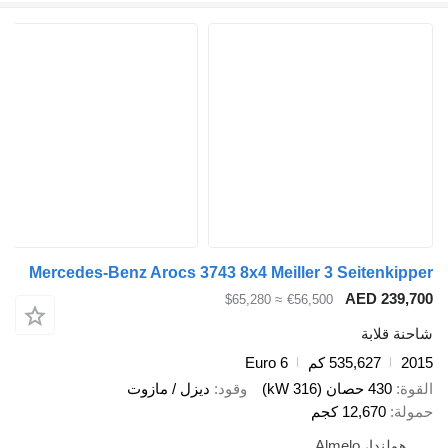
Mercedes-Benz Arocs 3743 8x4 Meiller 3 Seitenk
AED 23
≈ $65,280
€56,500
قلابة
535,627 كم
Euro 6
430 حصان (316 kW)
وقود
ديزل / مازوت
12,670 كجم
ندا، Almelo