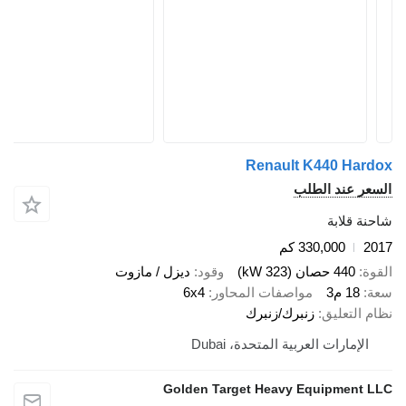
Renault K440 H
 عند الطلب
قلابة
330,000 كم
440 حصان (323 kW)
وقود
ديزل / مازوت
18 م3
مواصفات المحاور
6x4
لتعليق
زنبرك/زنبرك
إمارات العربية المتحدة، Dubai
Golden Target Heavy Equipmen