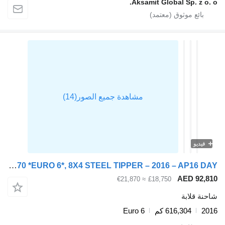
Aksamit Global Sp. z
يو
Volvo FM 370 *EURO 6*, 8X4 STEEL TIPPER – 2016 – AP16 DAY
AED 9
≈ €21,870
£18,750
قلابة
616,304 كم
Euro 6