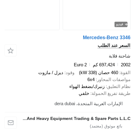
يو
Mercedes-Benz 
 عند الطلب
قلابة
697,424 كم
Euro 2
460 حصان (338 kW)
وقود
ديزل / مازوت
ات المحاور
6x4
لتعليق
زنبرك/بضغط الهواء
تفريغ الحمولة
خلفي
مارات العربية المتحدة، dera dubai
Zadran Trucks And Heavy Equipment Trading & Spare Parts L.L.C