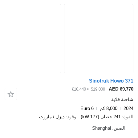
Sinotruk How
AED 6
≈ €16,440
$19,000
قلابة
8,000 كم
Euro 6
241 حصان (177 kW)
وقود
ديزل / مازوت
ين، Shanghai