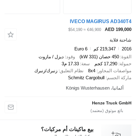
IVECO MAGIRUS AD3
AED 19
≈ $54,190
€46,900
قلابة
219,347 كم
Euro 6
450 حصان (331 kW)
وقود
ديزل / مازوت
17,290 كجم
سعة
17.33 م3
ات المحاور
8x4
نظام التعليق
زنبرك/زنبرك
 الجسم
Schmitz Cargobull
ا، Königs Wusterhausen
Henze Truck
بيع ماكينات أم مركبات؟