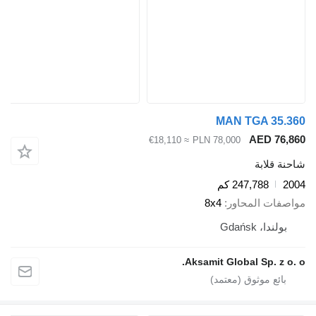
MAN TGA 35
AED 7
≈ €18,110
PLN 78,000
قلابة
247,788 كم
ات المحاور
8x4
ندا، Gdańsk
Aksamit Global Sp. z