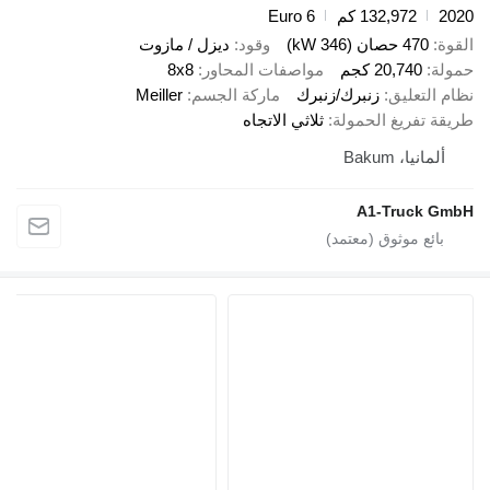
132,972 كم
Euro 6
470 حصان (346 kW)
وقود
ديزل / مازوت
20,740 كجم
مواصفات المحاور
8x8
لتعليق
زنبرك/زنبرك
ماركة الجسم
Meiller
تفريغ الحمولة
ثلاثي الاتجاه
انيا، Bakum
A1-Truck