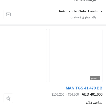
Autohandel Gebr. Hei
يو
MAN TGS 41.47
AED 40
≈ $109,200
€94,500
قلابة