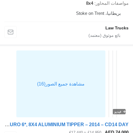
ات المحاور
8x4
انيا، Stoke on Trent
Law T
يو
Volvo FM 370 *EURO 6*, 8X4 ALUMINIUM TIPPER – 2014 – CD14 DAY
AED 7
≈ €17,440
£14,950