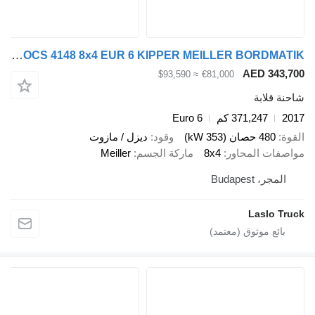
Mercedes-Benz AROCS 4148 8x4 EUR 6 KIPPER MEILLER BORDMATIK
AED 34
≈ $93,590
€81,000
قلابة
371,247 كم
Euro 6
480 حصان (353 kW)
وقود
ديزل / مازوت
ات المحاور
8x4
ماركة الجسم
Meiller
جر، Budapest
Laslo 