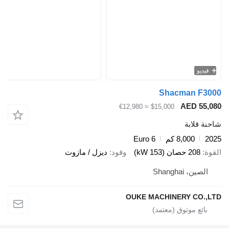
يو
Shacman F
AED 5
≈ €12,980
$15,000
قلابة
8,000 كم
Euro 6
208 حصان (153 kW)
وقود
ديزل / مازوت
ين، Shanghai
OUKE MACHINERY CO