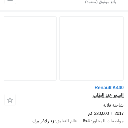
Renault
 عند الطلب
قلابة
320,000 كم
ات المحاور
6x4
نظام التعليق
زنبرك/زنبرك