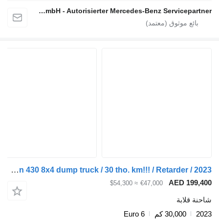
Stefan Ebert GmbH - Autorisierter Mercedes-Benz Servicepartner
ATP Trucks Truston 430 8x4 dump truck / 30 tho. km!!! / Retarder / 2023
AED 19
≈ $54,300
€47,000
قلابة
30,000 كم
Euro 6