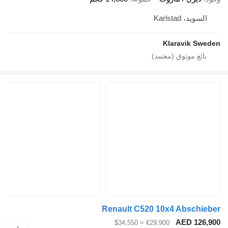
ويد، Karlstad
Klaravik S
Renault C520 10x4 Absch
AED 12
≈ $34,550
€29,900