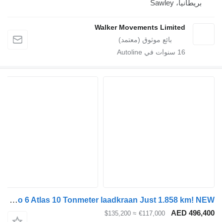
طانيا، Sawley
Walker Movements Limited
16
سنوات في Autoline
Mercedes-Benz Atego 1524 Euro 6 Atlas 10 Tonmeter laadkraan Just 1.858 km! NEW
AED 49
≈ $135,200
€117,000