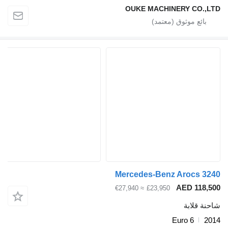
OUKE MACHINERY CO
Mercedes-Benz Arocs
AED 11
≈ €27,940
£23,950
قلابة
Euro 6