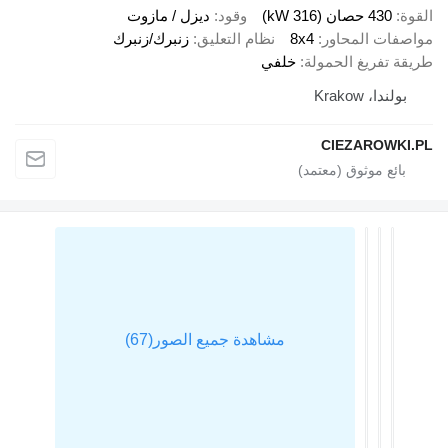
430 حصان (316 kW)
وقود
ديزل / مازوت
ات المحاور
8x4
نظام التعليق
زنبرك/زنبرك
تفريغ الحمولة
خلفي
ندا، Krakow
CIEZAROW