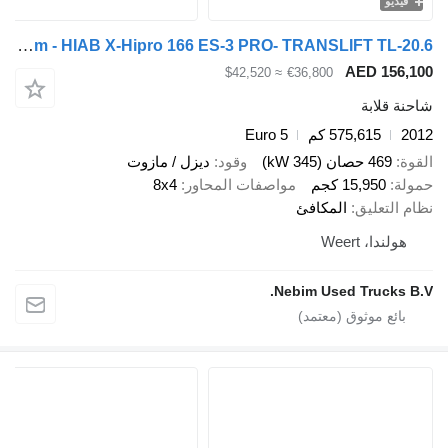
يو
Volvo FMX460 8X4 tridem - HIAB X-Hipro 166 ES-3 PRO- TRANSLIFT TL-20.6
AED 15
≈ $42,520
€36,800
قلابة
575,615 كم
Euro 5
469 حصان (345 kW)
وقود
ديزل / مازوت
15,950 كجم
مواصفات المحاور
8x4
لتعليق
المكافئ
ندا، Weert
Nebim Used Trucks