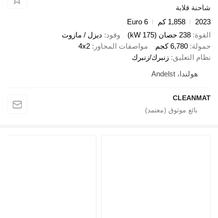
قلابة
1,858 كم
Euro 6
238 حصان (175 kW)
وقود
ديزل / مازوت
6,780 كجم
مواصفات المحاور
4x2
لتعليق
زنبرك/زنبرك
ندا، Andelst
CLEA