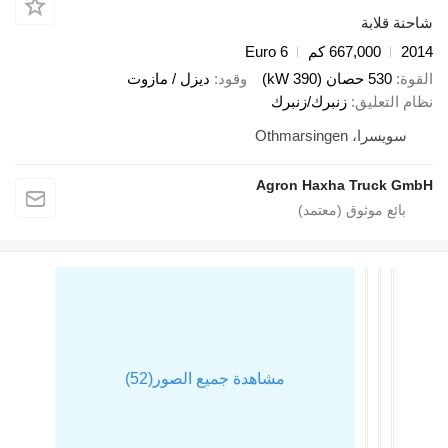
قلابة
667,000 كم
Euro 6
530 حصان (390 kW)
وقود
ديزل / مازوت
لتعليق
زنبرك/زنبرك
را، Othmarsingen
Agron Haxha Truck