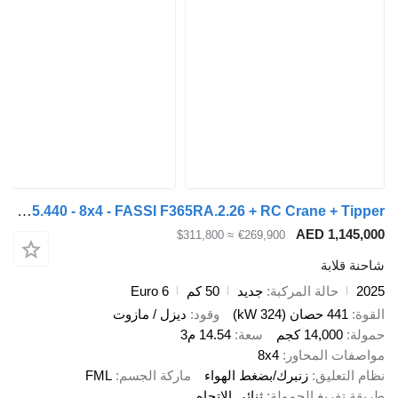
MAN TGS 35.440 - 8x4 - FASSI F365RA.2.26 + RC Crane + Tipper
AED 1,
≈ $311,800
€269,900
ابة
حالة المركبة
جديد
50 كم
Euro 6
صان (324 kW)
وقود
ديزل / مازوت
14,00 كجم
سعة
14.54 م3
 المحاور
8x4
عليق
زنبرك/بضغط الهواء
ماركة الجسم
FML
ريغ الحمولة
ثنائي الاتجاه