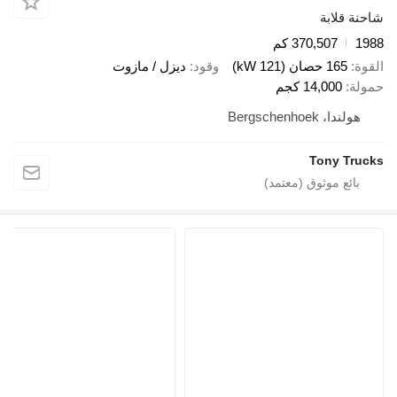
ابة
370,507 كم
صان (121 kW)
وقود
ديزل / مازوت
14,00 كجم
Bergschenho
Tony