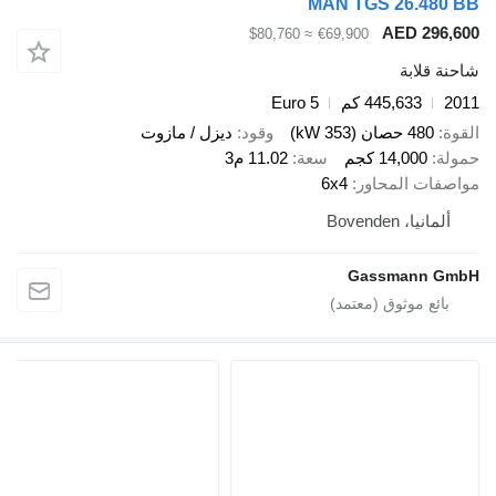
MAN TGS 26.
AED 2
≈ $80,760
€69,900
ابة
445,633 كم
Euro 5
صان (353 kW)
وقود
ديزل / مازوت
14,00 كجم
سعة
11.02 م3
 المحاور
6x4
Bovenden
Gassman