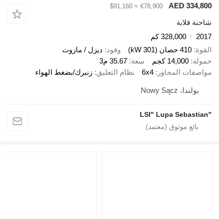
AED 3
≈ $91,160
€78,900
ابة
328,000 كم
صان (301 kW)
وقود
ديزل / مازوت
14,00 كجم
سعة
35.67 م3
 المحاور
6x4
نظام التعليق
زنبرك/بضغط الهواء
Nowy Sąc