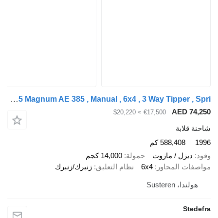
Renault Magnum AE 385 Magnum AE 385 , Manual , 6x4 , 3 Way Tipper , Spri
AED 
≈ $20,220
€17,500
ابة
588,408 كم
زل / مازوت
حمولة
14,000 كجم
 المحاور
6x4
نظام التعليق
زنبرك/زنبرك
Susteren
S