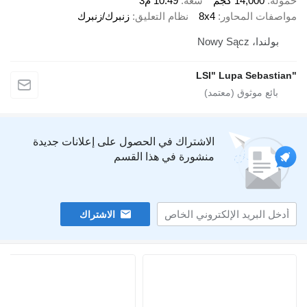
14,00 كجم
سعة
10.49 م3
 المحاور
8x4
نظام التعليق
زنبرك/زنبرك
Nowy Sąc
الاشتراك في الحصول على إعلانات جديدة
منشورة في هذا القسم
الاشتراك