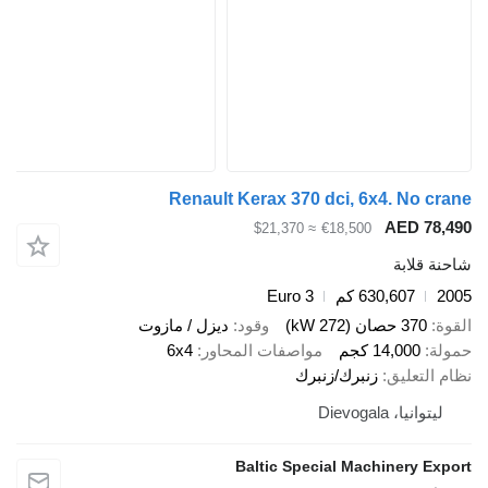
Renault Kerax 370 dci, 6x4. N
AED 
≈ $21,370
€18,500
ابة
630,607 كم
Euro 3
صان (272 kW)
وقود
ديزل / مازوت
14,00 كجم
مواصفات المحاور
6x4
عليق
زنبرك/زنبرك
 Dievogala
Baltic Special Machinery