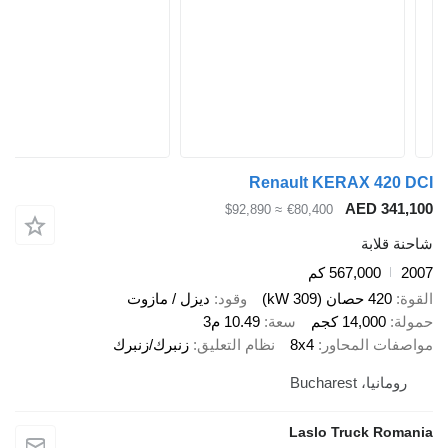
Renault KERAX 4
AED 3
≈ $92,890
€80,400
ابة
567,000 كم
صان (309 kW)
وقود
ديزل / مازوت
14,00 كجم
سعة
10.49 م3
 المحاور
8x4
نظام التعليق
زنبرك/زنبرك
 Bucharest
Laslo Truck 