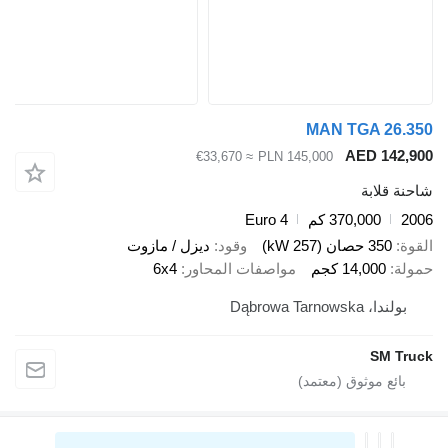
MAN TGA 
AED 1
≈ €33,670
PLN 145,000
ابة
370,000 كم
Euro 4
صان (257 kW)
وقود
ديزل / مازوت
14,00 كجم
مواصفات المحاور
6x4
Dąbrowa Tarn
S