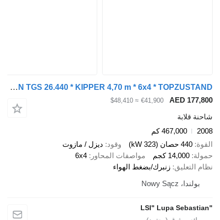
MAN TGS 26.440 * KIPPER 4,70 m * 6x4 * TOPZUSTAND
AED 1
≈ $48,410
€41,900
ابة
467,000 كم
صان (323 kW)
وقود
ديزل / مازوت
14,00 كجم
مواصفات المحاور
6x4
عليق
زنبرك/بضغط الهواء
Nowy Sąc