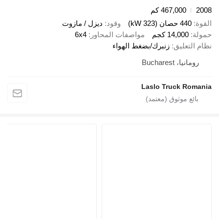
467,000 كم
صان (323 kW)
وقود
ديزل / مازوت
14,00 كجم
مواصفات المحاور
6x4
عليق
زنبرك/بضغط الهواء
 Bucharest
Laslo Truck 