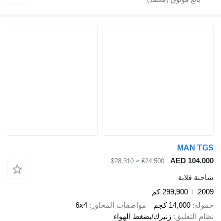
MA
AED 1
≈ $28,310
€24,500
ابة
299,900 كم
14,00 كجم
مواصفات المحاور
6x4
عليق
زنبرك/بضغط الهواء