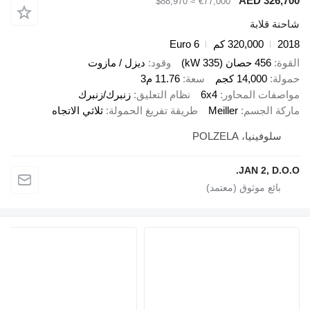
AED 3
≈ $88,970
€77,000
ابة
320,000 كم
Euro 6
صان (335 kW)
وقود
ديزل / مازوت
14,00 كجم
سعة
11.76 م3
 المحاور
6x4
نظام التعليق
زنبرك/زنبرك
لجسم
Meiller
طريقة تفريغ الحمولة
ثلاثي الاتجاه
ا، POLZELA
JAN 2