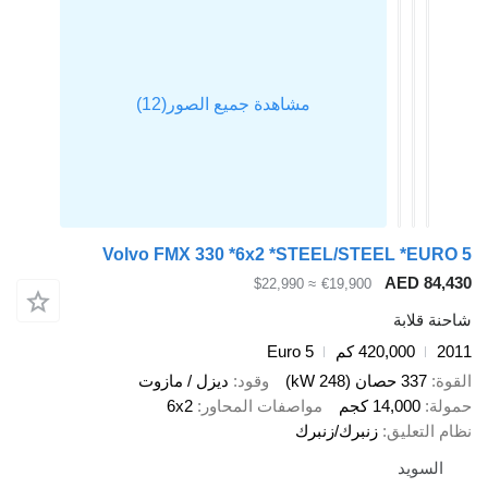
Volvo FMX 330 *6x2 *STEEL/STEEL *
AED 
≈ $22,990
€19,900
ابة
420,000 كم
Euro 5
صان (248 kW)
وقود
ديزل / مازوت
14,00 كجم
مواصفات المحاور
6x2
عليق
زنبرك/زنبرك
يد