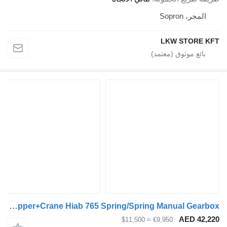
Sopron
LKW STO
Toyota HINO 14T 4X2 Tipper+Crane Hiab 765 Spring/Spring Manual Gearbox
AED 
≈ $11,500
€9,950