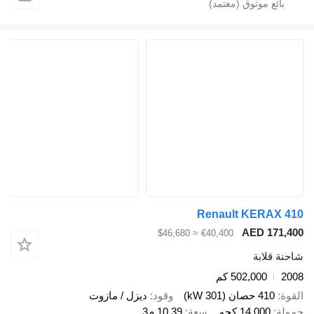
Renault KER
AED 1
≈ $46,680
€40,400
ابة
502,000 كم
صان (301 kW)
وقود
ديزل / مازوت
14,00 كجم
سعة
10.39 م3