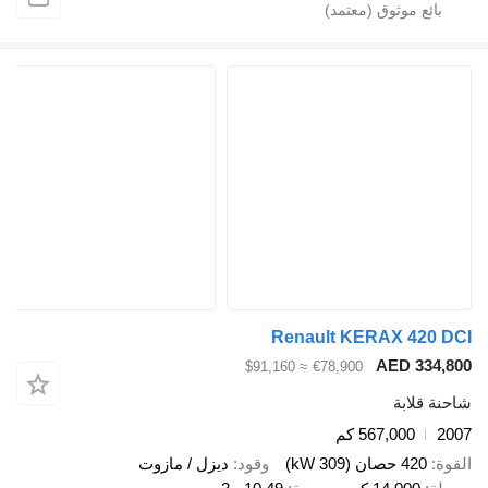
Renault KERAX 4
AED 3
≈ $91,160
€78,900
ابة
567,000 كم
صان (309 kW)
وقود
ديزل / مازوت