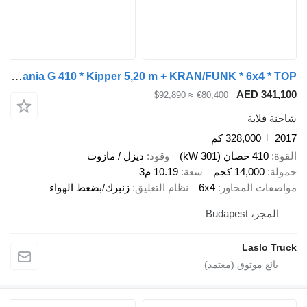
Scania G 410 * Kipper 5,20 m + KRAN/FUNK * 6x4 * TOP
AED 3
≈ $92,890
€80,400
ابة
328,000 كم
صان (301 kW)
وقود
ديزل / مازوت
14,00 كجم
سعة
10.19 م3
 المحاور
6x4
نظام التعليق
زنبرك/بضغط الهواء
Budapes
Lasl