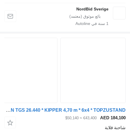
NordBid Sverige
1
سنة في Autoline
MAN TGS 26.440 * KIPPER 4,70 m * 6x4 * TOPZUSTAND
AED 1
≈ $50,140
€43,400
ابة