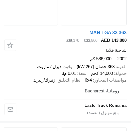
MAN TGA 
AED 1
≈ $39,170
€33,900
ابة
586,000 كم
صان (267 kW)
وقود
ديزل / مازوت
14,00 كجم
سعة
0.01 م3
 المحاور
6x4
نظام التعليق
زنبرك/زنبرك
 Bucharest
Laslo Truck 