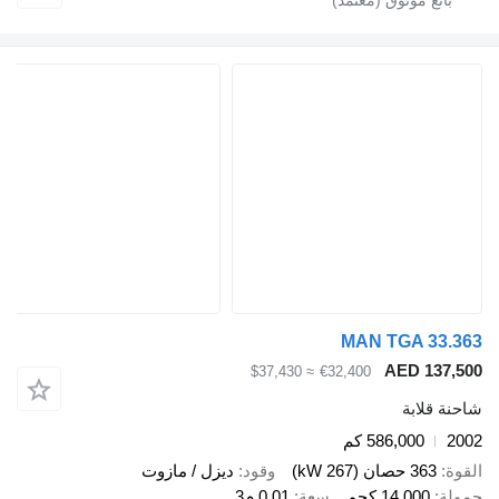
MAN TGA 
AED 1
≈ $37,430
€32,400
ابة
586,000 كم
صان (267 kW)
وقود
ديزل / مازوت
14,00 كجم
سعة
0.01 م3