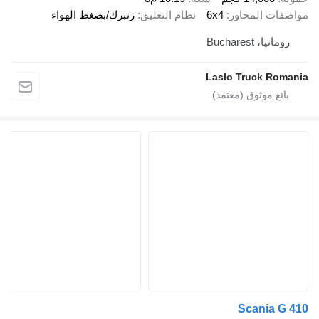
 المحاور
6x4
نظام التعليق
زنبرك/بضغط الهواء
 Bucharest
Laslo Truck 
Scania