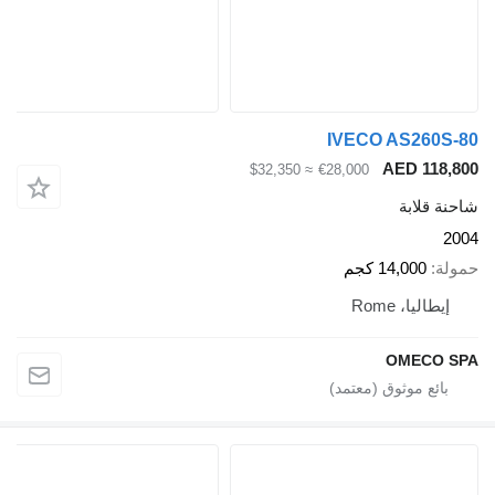
IVECO AS2
AED 
≈ $32,350
€28,000
ابة
14,00 كجم
ا، Rome
OME