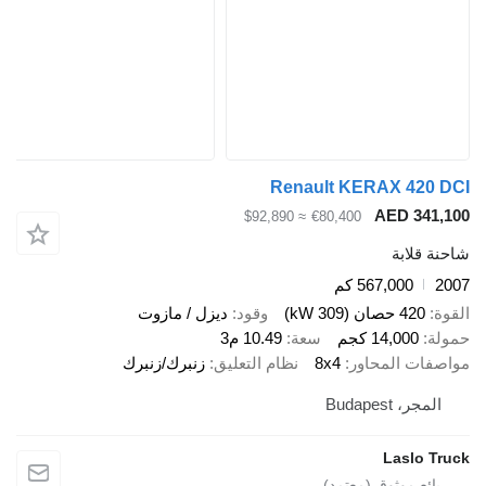
Renault KERAX 4
AED 3
≈ $92,890
€80,400
ابة
567,000 كم
صان (309 kW)
وقود
ديزل / مازوت
14,00 كجم
سعة
10.49 م3
 المحاور
8x4
نظام التعليق
زنبرك/زنبرك
Budapes
Lasl