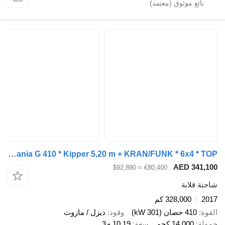
Scania G 410 * Kipper 5,20 m + KRAN/FUNK * 6x4 * TOP
AED 3
≈ $92,890
€80,400
ابة
328,000 كم
صان (301 kW)
وقود
ديزل / مازوت
14,00 كجم
سعة
10.19 م3