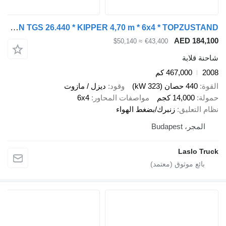
MAN TGS 26.440 * KIPPER 4,70 m * 6x4 * TOPZUSTAND
AED 1
≈ $50,140
€43,400
ابة
467,000 كم
صان (323 kW)
وقود
ديزل / مازوت
14,00 كجم
مواصفات المحاور
6x4
عليق
زنبرك/بضغط الهواء
Budapes
Lasl