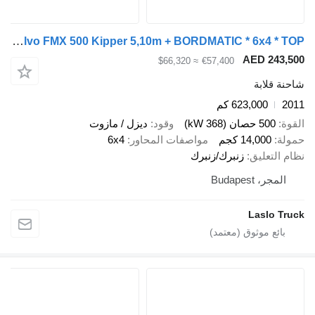
Volvo FMX 500 Kipper 5,10m + BORDMATIC * 6x4 * TOP
AED 2
≈ $66,320
€57,400
ابة
623,000 كم
صان (368 kW)
وقود
ديزل / مازوت
14,00 كجم
مواصفات المحاور
6x4
عليق
زنبرك/زنبرك
Budapes
Lasl