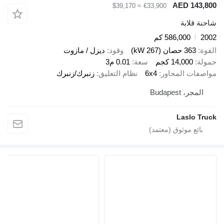
AED 1
≈ $39,170
€33,900
ابة
586,000 كم
صان (267 kW)
وقود
ديزل / مازوت
14,00 كجم
سعة
0.01 م3
 المحاور
6x4
نظام التعليق
زنبرك/زنبرك
Budapes
Lasl